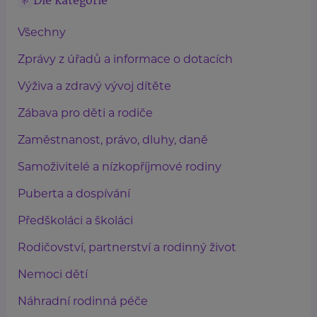
Dle kategorie
Všechny
Zprávy z úřadů a informace o dotacích
Výživa a zdravý vývoj dítěte
Zábava pro děti a rodiče
Zaměstnanost, právo, dluhy, daně
Samoživitelé a nízkopříjmové rodiny
Puberta a dospívání
Předškoláci a školáci
Rodičovství, partnerství a rodinný život
Nemoci dětí
Náhradní rodinná péče