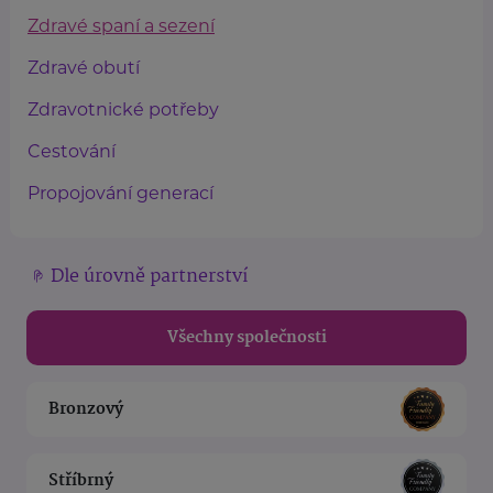
Zdravé spaní a sezení
Zdravé obutí
Zdravotnické potřeby
Cestování
Propojování generací
Dle úrovně partnerství
Všechny společnosti
Bronzový
Stříbrný