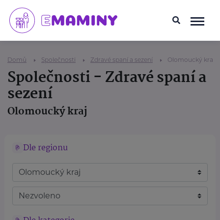
Domů
Společnosti
Zdravé spaní a sezení
Olomoucký kraj
Společnosti - Zdravé spaní a
sezení
Olomoucký kraj
Dle regionu