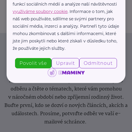
funkcí sociálních médií a analýze naší návštěvnosti
info@zdravotnicke-potreby.cz
využíváme soubory cookie
. Informace o tom, jak
náš web používáte, sdílíme se svými partnery pro
sociální média, inzerci a analýzy. Partneři tyto údaje
mohou zkombinovat s dalšími informacemi, které
jste jim poskytli nebo které získali v důsledku toho,
Newsletter
že používáte jejich služby.
Povolit vše
Upravit
Odmítnout
Pravidelný přísun novinek, inspirace na každý den,
podpora pro rodiče i sdílení zkušeností. Takový je
Newsletter webu eMaminy.cz. Přihlaste se k jeho
odběru a čtěte o tématech, které vám pomohou
v náročném období nebo zpříjemní rodinný život.
Buďte první, kdo se dozví o nových článcích, akcích a
událostech. Prosíme, potvrďte odběr ve vaší e-
mailové schránce.