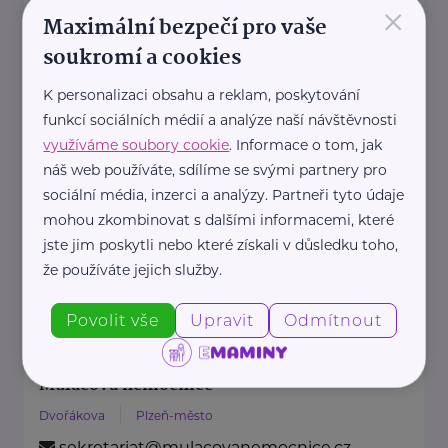
×
Maximální bezpečí pro vaše
soukromí a cookies
https://www.kolpingsmecno.cz/
+420 777 558 778
K personalizaci obsahu a reklam, poskytování
funkcí sociálních médií a analýze naší návštěvnosti
ludmila.janzurova@kolpingsmecno.cz
využíváme soubory cookie
. Informace o tom, jak
náš web používáte, sdílíme se svými partnery pro
sociální média, inzerci a analýzy. Partneři tyto údaje
Ministerstvo zdravotnictví ČR
mohou zkombinovat s dalšími informacemi, které
Palackého náměstí 375/4
Praha 2
jste jim poskytli nebo které získali v důsledku toho,
https://www.mzcr.cz/
že používáte jejich služby.
+420 224 971 111
mzcr@mzcr.cz
Povolit vše
Upravit
Odmítnout
Mulačova nemocnice
Dvořákova
Plzeň-město
sekretariat@mulacovanemocnice.cz