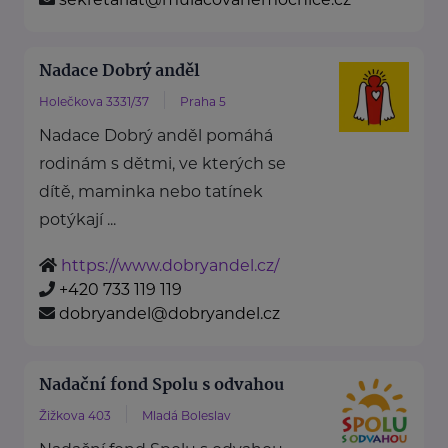
Nadace Dobrý anděl
Holečkova 3331/37
Praha 5
Nadace Dobrý anděl pomáhá
rodinám s dětmi, ve kterých se
dítě, maminka nebo tatínek
potýkají ...
https://www.dobryandel.cz/
+420 733 119 119
dobryandel@dobryandel.cz
Nadační fond Spolu s odvahou
Žižkova 403
Mladá Boleslav