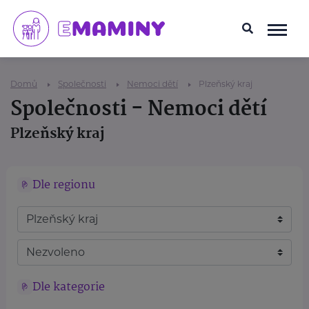
Domů
Společnosti
Nemoci dětí
Plzeňský kraj
Společnosti - Nemoci dětí
Plzeňský kraj
Dle regionu
Dle kategorie