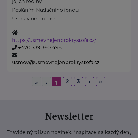
jejich rodiny
Posláním Nadačního fondu
Úsměv nejen pro ...
https://usmevnejenprokrystofa.cz/
+420 739 360 498
usmev@usmevnejenprokrystofa.cz
2
3
›
»
«
‹
1
Newsletter
Pravidelný přísun novinek, inspirace na každý den,