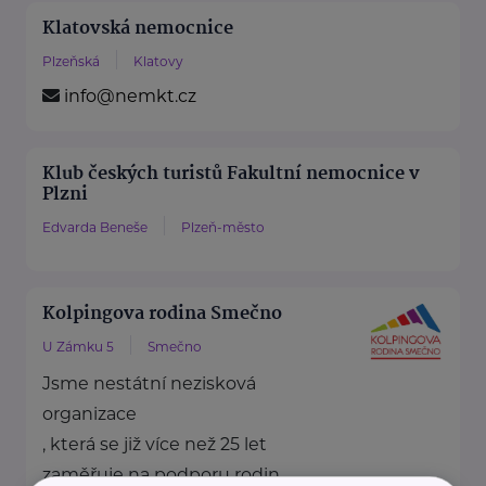
Klatovská nemocnice
Plzeňská
Klatovy
info@nemkt.cz
Klub českých turistů Fakultní nemocnice v
Plzni
Edvarda Beneše
Plzeň-město
Kolpingova rodina Smečno
U Zámku 5
Smečno
Jsme nestátní nezisková
organizace
, která se již více než 25 let
zaměřuje na podporu rodin, ...