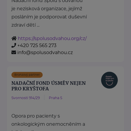
Nadační fond Spolu s odvahou
je nezisková organizace, jejímž
posláním je podporovat duševní
zdraví dětí ...
https://spolusodvahou.org/cz/
+420 725 565 273
info@spolusodvahou.cz
Bronzový partner
NADAČNÍ FOND ÚSMĚV NEJEN
PRO KRYŠTOFA
Svornosti 914/29
Praha 5
Opora pro pacienty s
onkologickým onemocněním a