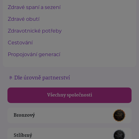
Zdravé spaní a sezení
Zdravé obutí
Zdravotnické potřeby
Cestování
Propojování generací
Dle úrovně partnerství
Všechny společnosti
Bronzový
Stříbrný