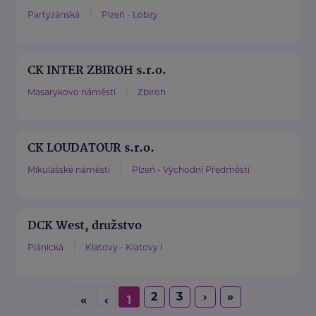
Partyzánská
Plzeň - Lobzy
CK INTER ZBIROH s.r.o.
Masarykovo náměstí
Zbiroh
CK LOUDATOUR s.r.o.
Mikulášské náměstí
Plzeň - Východní Předměstí
DCK West, družstvo
Plánická
Klatovy - Klatovy I
2
3
›
»
«
‹
1