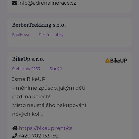
info@adrenalinerace.cz
BerberTrekking s.r.o.
Spolková
Plzeň - Lobzy
BikeUp s.r.o.
Stehlíkova 1233
Slaný 1
Jsme BikeUP
– měníme způsob, jakým děti
jezdí na kolech!
Místo neustálého nakupování
nových kol ...
https://bikeup.rent/cs
+420 702 133 192