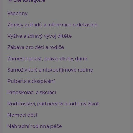
Dle kategorie
Všechny
Zprávy z úřadů a informace o dotacích
Výživa a zdravý vývoj dítěte
Zábava pro děti a rodiče
Zaměstnanost, právo, dluhy, daně
Samoživitelé a nízkopříjmové rodiny
Puberta a dospívání
Předškoláci a školáci
Rodičovství, partnerství a rodinný život
Nemoci dětí
Náhradní rodinná péče