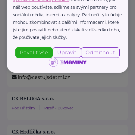
Rybná 716/24
Praha 1 - Staré Město
náš web používáte, sdílíme se svými partnery pro
sociální média, inzerci a analýzy. Partneři tyto údaje
Největší portál pro vyhledávání
mohou zkombinovat s dalšími informacemi, které
zážitků, ubytování a výletů s
jste jim poskytli nebo které získali v důsledku toho,
dětmi
že používáte jejich služby.
Poradíme Vám, kam na výlet ...
Povolit vše
Upravit
Odmítnout
https://www.cestujsdetmi.cz/
+420 608 860 757
info@cestujsdetmi.cz
CK BELUGA s.r.o.
Pod Hřištěm
Plzeň - Bukovec
CK Hrdlička s.r.o.