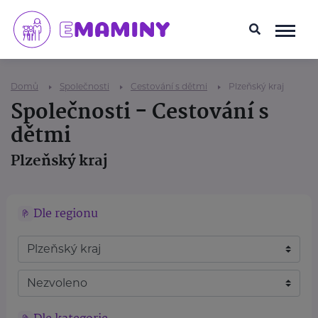
Domů
Společnosti
Cestování s dětmi
Plzeňský kraj
Společnosti - Cestování s
dětmi
Plzeňský kraj
Dle regionu