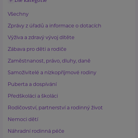
Dle kategorie
Všechny
Zprávy z úřadů a informace o dotacích
Výživa a zdravý vývoj dítěte
Zábava pro děti a rodiče
Zaměstnanost, právo, dluhy, daně
Samoživitelé a nízkopříjmové rodiny
Puberta a dospívání
Předškoláci a školáci
Rodičovství, partnerství a rodinný život
Nemoci dětí
Náhradní rodinná péče