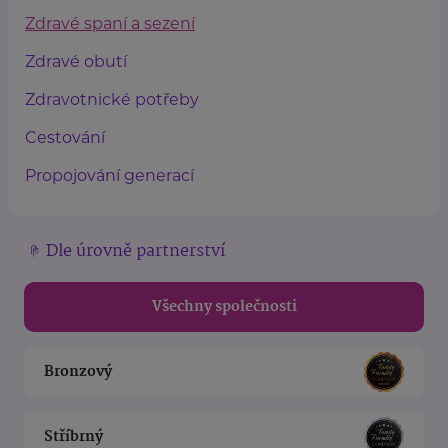
Zdravé spaní a sezení
Zdravé obutí
Zdravotnické potřeby
Cestování
Propojování generací
Dle úrovně partnerství
Všechny společnosti
Bronzový
Stříbrný