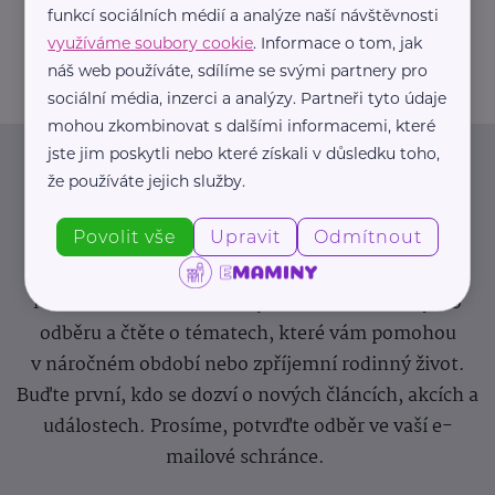
funkcí sociálních médií a analýze naší návštěvnosti
info@zdravotnicke-potreby.cz
využíváme soubory cookie
. Informace o tom, jak
náš web používáte, sdílíme se svými partnery pro
sociální média, inzerci a analýzy. Partneři tyto údaje
mohou zkombinovat s dalšími informacemi, které
jste jim poskytli nebo které získali v důsledku toho,
Newsletter
že používáte jejich služby.
Povolit vše
Upravit
Odmítnout
Pravidelný přísun novinek, inspirace na každý den,
podpora pro rodiče i sdílení zkušeností. Takový je
Newsletter webu eMaminy.cz. Přihlaste se k jeho
odběru a čtěte o tématech, které vám pomohou
v náročném období nebo zpříjemní rodinný život.
Buďte první, kdo se dozví o nových článcích, akcích a
událostech. Prosíme, potvrďte odběr ve vaší e-
mailové schránce.