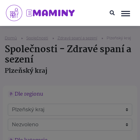
Domů
Společnosti
Zdravé spaní a sezení
Plzeňský kraj
Společnosti - Zdravé spaní a
sezení
Plzeňský kraj
Dle regionu