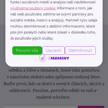
funkcí sociálních médií a analýze naší návštěvnosti
greendoors@greendoors.cz
využíváme soubory cookie
. Informace o tom, jak
náš web používáte, sdílíme se svými partnery pro
sociální média, inzerci a analýzy. Partneři tyto údaje
mohou zkombinovat s dalšími informacemi, které
jste jim poskytli nebo které získali v důsledku toho,
Newsletter
že používáte jejich služby.
Pravidelný přísun novinek, inspirace na každý den,
Povolit vše
Upravit
Odmítnout
podpora pro rodiče i sdílení zkušeností. Takový je
Newsletter webu eMaminy.cz. Přihlaste se k jeho
odběru a čtěte o tématech, které vám pomohou
v náročném období nebo zpříjemní rodinný život.
Buďte první, kdo se dozví o nových článcích, akcích a
událostech. Prosíme, potvrďte odběr ve vaší e-
mailové schránce.