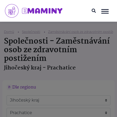
Domů
Společnosti
Zaměstnávání osob ze zdravotním postiže
Společnosti - Zaměstnávání
osob ze zdravotním
postižením
Jihočeský kraj - Prachatice
Dle regionu