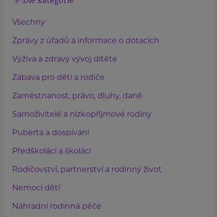
Dle kategorie
Všechny
Zprávy z úřadů a informace o dotacích
Výživa a zdravý vývoj dítěte
Zábava pro děti a rodiče
Zaměstnanost, právo, dluhy, daně
Samoživitelé a nízkopříjmové rodiny
Puberta a dospívání
Předškoláci a školáci
Rodičovství, partnerství a rodinný život
Nemoci dětí
Náhradní rodinná péče