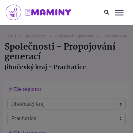
Domů
Společnosti
Propojování generací
Jihočeský kraj
Společnosti - Propojování
generací
Jihočeský kraj - Prachatice
Dle regionu