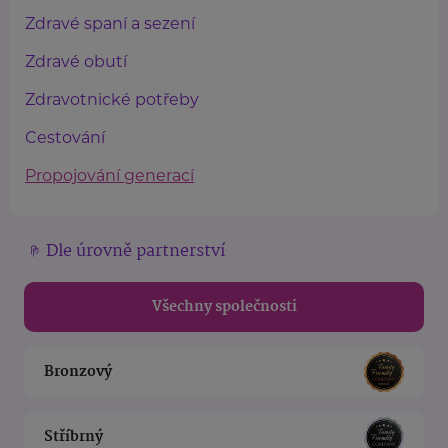
Zdravé spaní a sezení
Zdravé obutí
Zdravotnické potřeby
Cestování
Propojování generací
Dle úrovně partnerství
Všechny společnosti
Bronzový
Stříbrný