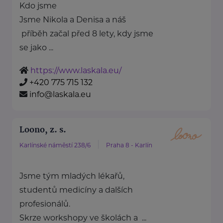
Kdo jsme
Jsme Nikola a Denisa a náš
příběh začal před 8 lety, kdy jsme
se jako ...
https://www.laskala.eu/
+420 775 715 132
info@laskala.eu
Loono, z. s.
Karlínské náměstí 238/6
Praha 8 - Karlín
Jsme tým mladých lékařů,
studentů medicíny a dalších
profesionálů.
Skrze workshopy ve školách a ...