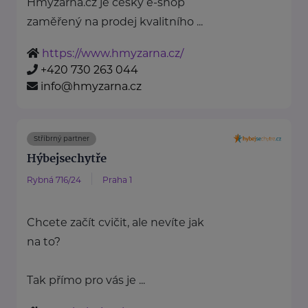
Hmyzárna.cz je český e-shop
zaměřený na prodej kvalitního ...
https://www.hmyzarna.cz/
+420 730 263 044
info@hmyzarna.cz
Stříbrný partner
Hýbejsechytře
Rybná 716/24
Praha 1
Chcete začít cvičit, ale nevíte jak
na to?
Tak přímo pro vás je ...