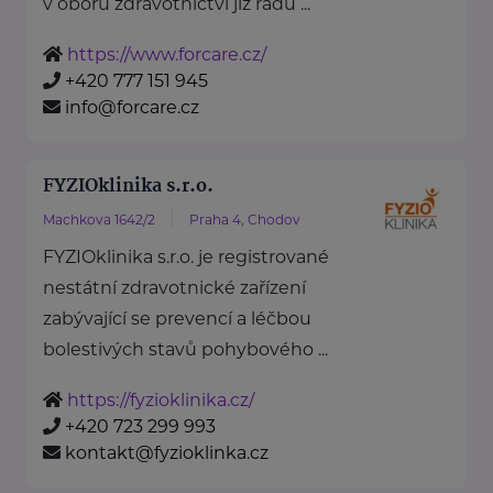
v oboru zdravotnictví již řadu ...
https://www.forcare.cz/
+420 777 151 945
info@forcare.cz
FYZIOklinika s.r.o.
Machkova 1642/2
Praha 4, Chodov
FYZIOklinika s.r.o. je registrované
nestátní zdravotnické zařízení
zabývající se prevencí a léčbou
bolestivých stavů pohybového ...
https://fyzioklinika.cz/
+420 723 299 993
kontakt@fyzioklinka.cz