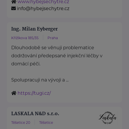
www.hybejsechytre.cz
info@hybejsechytre.cz
Ing. Milan Eyberger
Křižíkova 185/35
Praha
Dlouhodobě se věnuji problematice
dodržování předepsané injekční léčby v
domácí péči.
Spolupracuji na vývoji a ...
https://tugi.cz/
LASKALA N&D s.r.o.
Těšetice 20
Těšetice