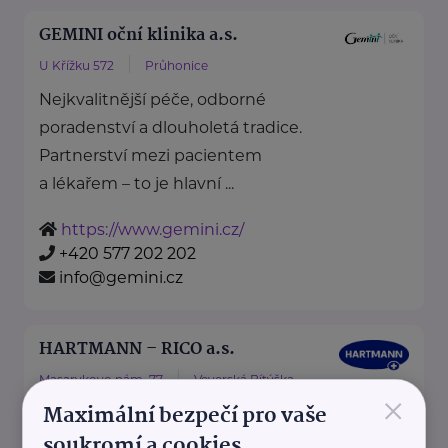
GEMINI oční klinika a.s.
U Křížku 572
Průhonice
Nejkvalitnější péče, odborné
poradenství a dlouholetá tradice.
Partnerství mezi pacientem
a lékařem – to je hlavní ...
https://www.gemini.cz/
+420 577 202 202
info@gemini.cz
HARTMANN – RICO a.s.
Masarykovo nám. 77
Veverská Bítýška
×
Maximální bezpečí pro vaše
soukromí a cookies