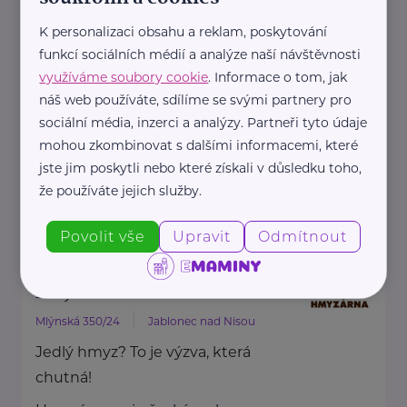
HARTMANN je odborník na
K personalizaci obsahu a reklam, poskytování
zdravotnické pomůcky a
funkcí sociálních médií a analýze naší návštěvnosti
hygienická řešení s dlouholetou
využíváme soubory cookie
. Informace o tom, jak
tradicí.
náš web používáte, sdílíme se svými partnery pro
Zaměřuje ...
sociální média, inzerci a analýzy. Partneři tyto údaje
mohou zkombinovat s dalšími informacemi, které
jste jim poskytli nebo které získali v důsledku toho,
https://hartmanndirect.com/cs-cz
že používáte jejich služby.
+420 800 100 150
info@hartmanndirect.cz
Povolit vše
Upravit
Odmítnout
Hmyzárna.cz
Mlýnská 350/24
Jablonec nad Nisou
Jedlý hmyz? To je výzva, která
chutná!