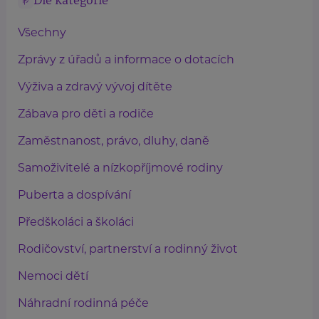
Dle kategorie
Všechny
Zprávy z úřadů a informace o dotacích
Výživa a zdravý vývoj dítěte
Zábava pro děti a rodiče
Zaměstnanost, právo, dluhy, daně
Samoživitelé a nízkopříjmové rodiny
Puberta a dospívání
Předškoláci a školáci
Rodičovství, partnerství a rodinný život
Nemoci dětí
Náhradní rodinná péče