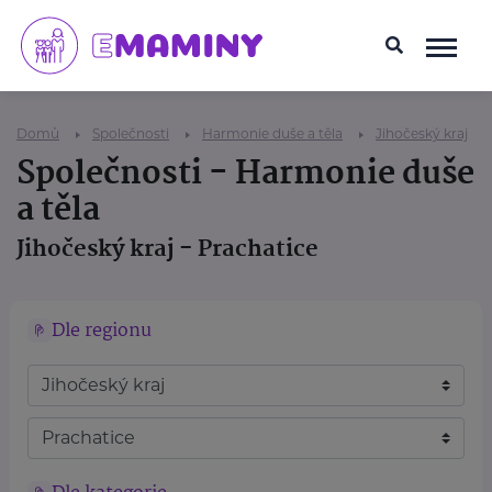
Domů
Společnosti
Harmonie duše a těla
Jihočeský kraj
Společnosti - Harmonie duše
a těla
Jihočeský kraj - Prachatice
Dle regionu