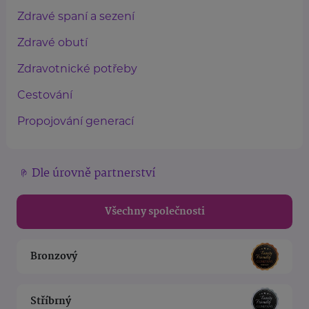
Zdravé spaní a sezení
Zdravé obutí
Zdravotnické potřeby
Cestování
Propojování generací
Dle úrovně partnerství
Všechny společnosti
Bronzový
Stříbrný