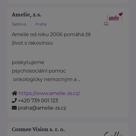
Amelie, z.s.
Šaldova
Praha
Amelie od roku 2006 pomáhá žít
život s rakovinou:
poskytujeme
psychosociální pomoc
onkologicky nemocným a ...
https://www.amelie-zs.cz/
+420 739 001 123
praha@amelie-zs.cz
Cosmee Vision s. r. o.