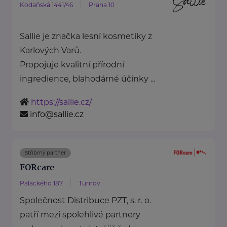
Kodaňská 1441/46
Praha 10
Sallie je značka lesní kosmetiky z
Karlových Varů.
Propojuje kvalitní přírodní
ingredience, blahodárné účinky ...
https://sallie.cz/
info@sallie.cz
Stříbrný partner
FORcare
Palackého 187
Turnov
Společnost Distribuce PZT, s. r. o.
patří mezi spolehlivé partnery