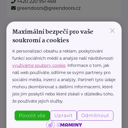
+420 220 951 468
greendoors@greendoors.cz
×
Klub svobodných matek z.s.
Maximální bezpečí pro vaše
Dukelských hrdinů 34
Praha 7
soukromí a cookies
K personalizaci obsahu a reklam, poskytování
"Pomáháme rodičům a jejich
funkcí sociálních médií a analýze naší návštěvnosti
dětem."
využíváme soubory cookie
. Informace o tom, jak
Rodinám samoživitelů z celé ČR
náš web používáte, sdílíme se svými partnery pro
poskytujeme finanční, materiální,
sociální média, inzerci a analýzy. Partneři tyto údaje
mohou zkombinovat s dalšími informacemi, které
odbornou právní ...
jste jim poskytli nebo které získali v důsledku toho,
že používáte jejich služby.
https://www.klubsvobodnychmatek.cz/
+420 800 995 511
Povolit vše
Upravit
Odmítnout
info@klubsvobodnychmatek.cz