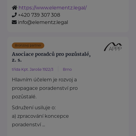
https://www.elementz.legal/
+420 739 307 308
info@elementz.legal
Bronzový partner
Asociace poradců pro pozůstalé,
z. s.
třída Kpt. Jaroše 1922/3
Brno
Hlavním účelem je rozvoj a
propagace poradenství pro
pozůstalé.
Sdružení usiluje o:
a) zpracování koncepce
poradenství ...