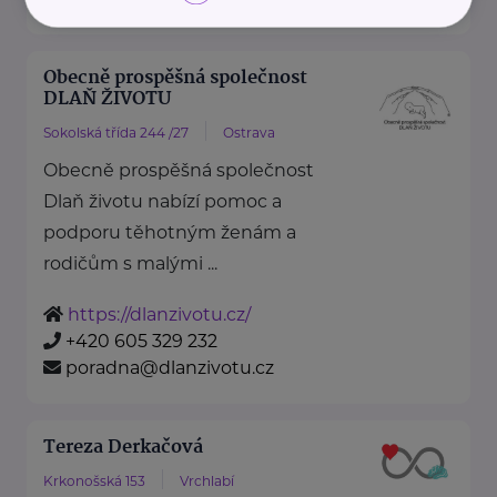
Obecně prospěšná společnost
DLAŇ ŽIVOTU
Sokolská třída 244 /27
Ostrava
Obecně prospěšná společnost
Dlaň životu nabízí pomoc a
podporu těhotným ženám a
rodičům s malými ...
https://dlanzivotu.cz/
+420 605 329 232
poradna@dlanzivotu.cz
Tereza Derkačová
Krkonošská 153
Vrchlabí