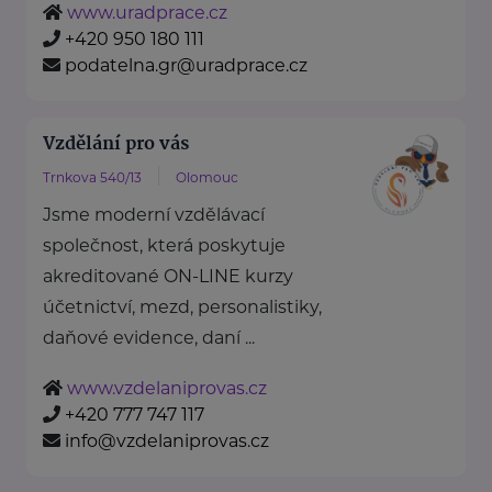
www.uradprace.cz
+420 950 180 111
podatelna.gr@uradprace.cz
Vzdělání pro vás
Trnkova 540/13
Olomouc
Jsme moderní vzdělávací
společnost, která poskytuje
akreditované ON-LINE kurzy
účetnictví, mezd, personalistiky,
daňové evidence, daní ...
www.vzdelaniprovas.cz
+420 777 747 117
info@vzdelaniprovas.cz