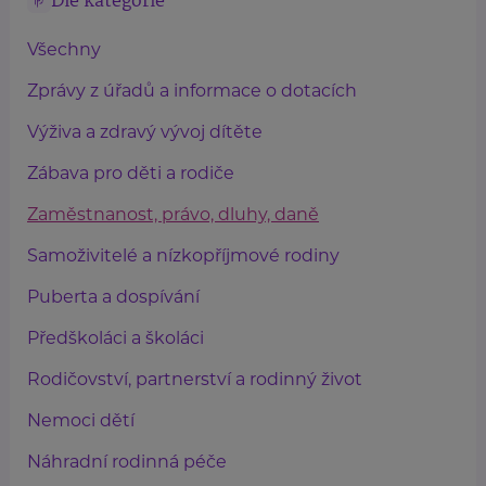
Dle kategorie
Všechny
Zprávy z úřadů a informace o dotacích
Výživa a zdravý vývoj dítěte
Zábava pro děti a rodiče
Zaměstnanost, právo, dluhy, daně
Samoživitelé a nízkopříjmové rodiny
Puberta a dospívání
Předškoláci a školáci
Rodičovství, partnerství a rodinný život
Nemoci dětí
Náhradní rodinná péče