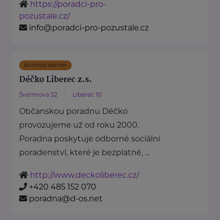
https://poradci-pro-
pozustale.cz/
info@poradci-pro-pozustale.cz
Bronzový partner
Déčko Liberec z.s.
Švermova 32
Liberec 10
Občanskou poradnu Déčko
provozujeme už od roku 2000.
Poradna poskytuje odborné sociální
poradenství, které je bezplatné, ...
http://www.deckoliberec.cz/
+420 485 152 070
poradna@d-os.net