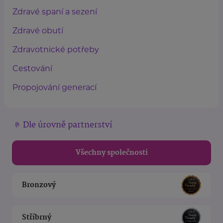
Zdravé spaní a sezení
Zdravé obutí
Zdravotnické potřeby
Cestování
Propojování generací
Dle úrovně partnerství
Všechny společnosti
Bronzový
Stříbrný