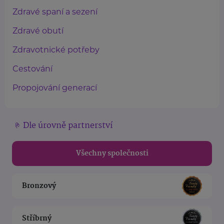
Zdravé spaní a sezení
Zdravé obutí
Zdravotnické potřeby
Cestování
Propojování generací
Dle úrovně partnerství
Všechny společnosti
Bronzový
Stříbrný