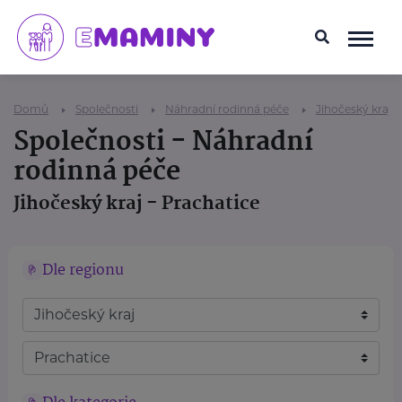
Domů
Společnosti
Náhradní rodinná péče
Jihočeský kraj
Společnosti - Náhradní
rodinná péče
Jihočeský kraj - Prachatice
Dle regionu