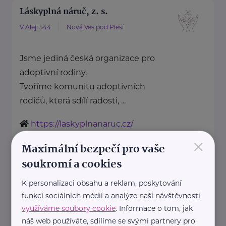
Láskyplná náruč, z. s.
V Aleji 544
Nová Ves pod Pleší
Jsme jediná česká organizace pro
adoptivní rodiny.
Tvoříme komunitu adoptivních
rodičů, která sdílí radosti, ...
https://laskyplnanaruc.cz/
+420 724 943 794
×
Maximální bezpečí pro vaše
info@laskyplnanaruc.cz
soukromí a cookies
Nadační fond SPOLUŽIVOT
K personalizaci obsahu a reklam, poskytování
funkcí sociálních médií a analýze naší návštěvnosti
Sezimova 3
Praha 4
využíváme soubory cookie
. Informace o tom, jak
náš web používáte, sdílíme se svými partnery pro