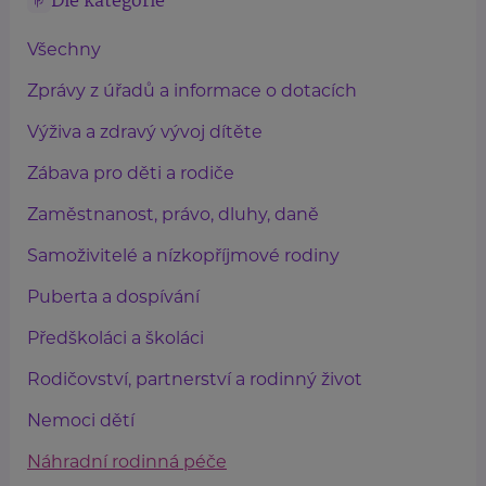
Dle kategorie
Všechny
Zprávy z úřadů a informace o dotacích
Výživa a zdravý vývoj dítěte
Zábava pro děti a rodiče
Zaměstnanost, právo, dluhy, daně
Samoživitelé a nízkopříjmové rodiny
Puberta a dospívání
Předškoláci a školáci
Rodičovství, partnerství a rodinný život
Nemoci dětí
Náhradní rodinná péče