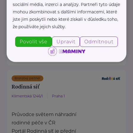
Nadační fond SPOLUŽIVOT
sociální média, inzerci a analýzy. Partneři tyto údaje
propaguje hostitelskou péči a
mohou zkombinovat s dalšími informacemi, které
jste jim poskytli nebo které získali v důsledku toho,
propojuje děti z dětských
že používáte jejich služby.
domovů se zájemci ...
https://www.spoluzivot.cz/
Povolit vše
Upravit
Odmítnout
+420 608 452 121
info@spoluzivot.cz
Bronzový partner
Rodinná síť
Klimentská 1246/1
Praha 1
Průvodce světem náhradní
rodinné péče v ČR
Portál Rodinná síť je přední