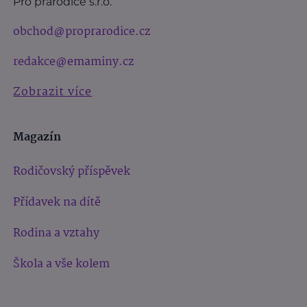
Pro prarodiče s.r.o.
obchod@proprarodice.cz
redakce@emaminy.cz
Zobrazit více
Magazín
Rodičovský příspěvek
Přídavek na dítě
Rodina a vztahy
Škola a vše kolem