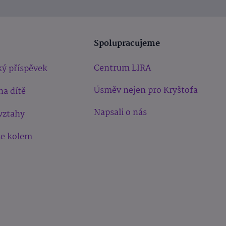
Spolupracujeme
Centrum LIRA
ý příspěvek
Úsměv nejen pro Kryštofa
na dítě
Napsali o nás
vztahy
še kolem