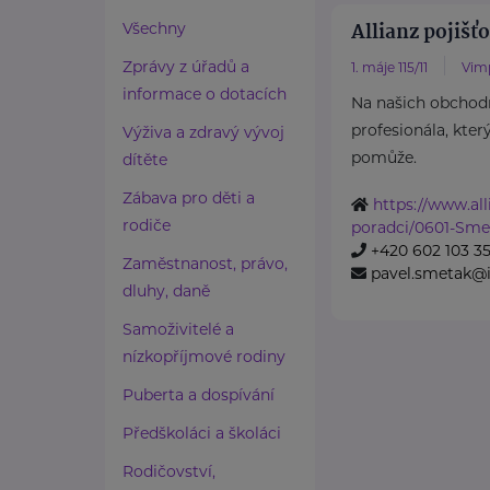
Allianz pojišťo
Všechny
Zprávy z úřadů a
1. máje 115/11
Vim
informace o dotacích
Na našich obchod
profesionála, kter
Výživa a zdravý vývoj
pomůže.
dítěte
Zábava pro děti a
https://www.all
rodiče
poradci/0601-Sme
+420 602 103 3
Zaměstnanost, právo,
pavel.smetak@ia
dluhy, daně
Samoživitelé a
nízkopříjmové rodiny
Puberta a dospívání
Předškoláci a školáci
Rodičovství,