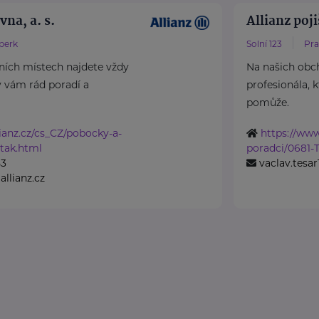
vna, a. s.
Allianz poji
perk
Solní 123
Pra
ních místech najdete vždy
Na našich obc
ý vám rád poradí a
profesionála, 
pomůže.
ianz.cz/cs_CZ/pobocky-a-
https://www
tak.html
poradci/0681-
53
vaclav.tesar
llianz.cz