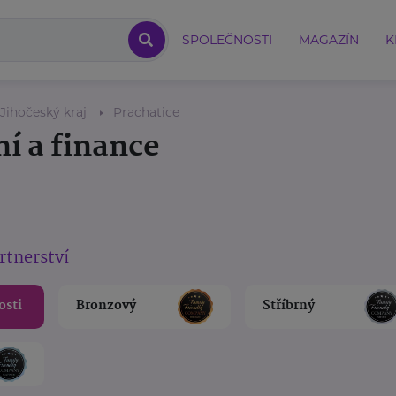
SPOLEČNOSTI
MAGAZÍN
K
Jihočeský kraj
Prachatice
ní a finance
rtnerství
osti
Bronzový
Stříbrný