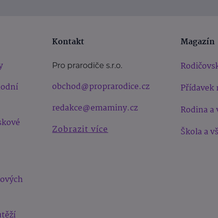
Kontakt
Magazín
y
Rodičovsk
Pro prarodiče s.r.o.
obchod@proprarodice.cz
hodní
Přídavek 
redakce@emaminy.cz
Rodina a 
skové
Zobrazit více
Škola a v
bových
těží