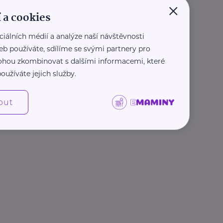
×
 a cookies
ciálních médií a analýze naší návštěvnosti
eb používáte, sdílíme se svými partnery pro
 mohou zkombinovat s dalšími informacemi, které
oužíváte jejich služby.
out