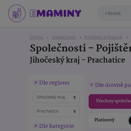
Domů
Společnosti
Pojištění a finance
Společnosti - Pojiště
Jihočeský kraj - Prachatice
Dle regionu
Dle úrovně pa
Všechny společn
Platinový
Dle kategorie