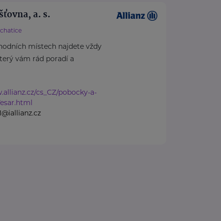
šťovna, a. s.
chatice
hodních místech najdete vždy
který vám rád poradí a
.allianz.cz/cs_CZ/pobocky-a-
Tesar.html
1@iallianz.cz