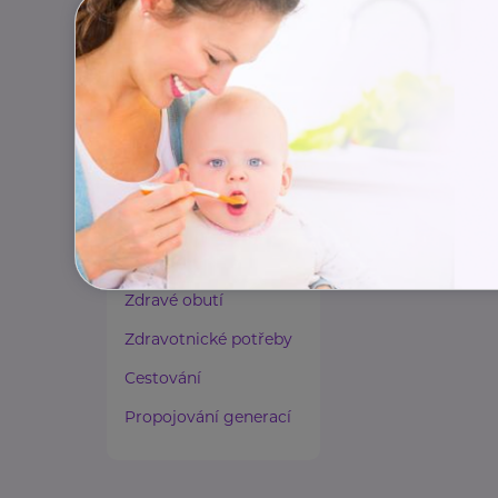
Paliativní péče
Rady a tipy
Harmonie duše a těla
Zaměstnávání osob ze
zdravotním
postižením
Lázeňství a wellness
Zdravé spaní a sezení
Zdravé obutí
Zdravotnické potřeby
Cestování
Propojování generací