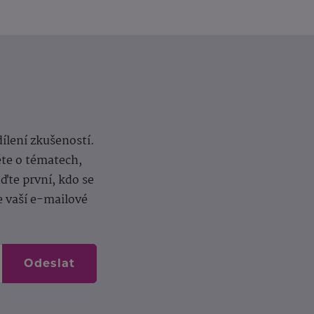
dílení zkušeností.
ěte o tématech,
te první, kdo se
e vaší e-mailové
Odeslat