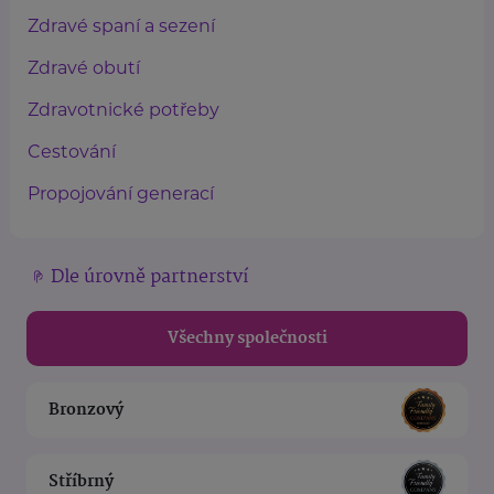
Zdravé spaní a sezení
Zdravé obutí
Zdravotnické potřeby
Cestování
Propojování generací
Dle úrovně partnerství
Všechny společnosti
Bronzový
Stříbrný