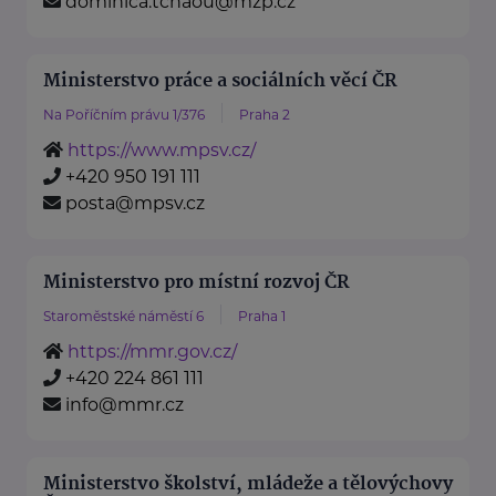
dominica.tchaou@mzp.cz
Ministerstvo práce a sociálních věcí ČR
Na Poříčním právu 1/376
Praha 2
https://www.mpsv.cz/
+420 950 191 111
posta@mpsv.cz
Ministerstvo pro místní rozvoj ČR
Staroměstské náměstí 6
Praha 1
https://mmr.gov.cz/
+420 224 861 111
info@mmr.cz
Ministerstvo školství, mládeže a tělovýchovy