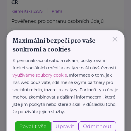
ČR
Karmelitská 529/5
Praha 1
Pověřenec pro ochranu osobních údajů
:
×
Mgr. Šárka Jílková,
Maximální bezpečí pro vaše
+420 234 811 105, gdpr@msmt.cz
soukromí a cookies
Příslušná osoba dle zákona o ochraně
K personalizaci obsahu a reklam, poskytování
oznamovatelů
funkcí sociálních médií a analýze naší návštěvnosti
: Mgr. ...
využíváme soubory cookie
. Informace o tom, jak
náš web používáte, sdílíme se svými partnery pro
https://www.msmt.cz/
sociální média, inzerci a analýzy. Partneři tyto údaje
+420 234 811 111
mohou zkombinovat s dalšími informacemi, které
posta@msmt.cz
jste jim poskytli nebo které získali v důsledku toho,
že používáte jejich služby.
Ministerstvo zahraničních věcí ČR
Povolit vše
Upravit
Odmítnout
Loretánské náměstí 5
Praha 1 – Hradčany