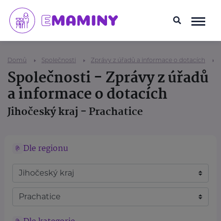
Domů
Společnosti
Zprávy z úřadů a informace o dotacích
Společnosti - Zprávy z úřadů
a informace o dotacích
Jihočeský kraj - Prachatice
Dle regionu