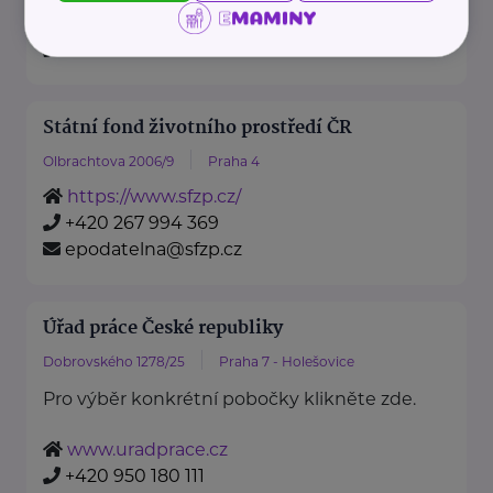
https://www.mzv.cz/
+420 222 264 222
Státní fond životního prostředí ČR
Olbrachtova 2006/9
Praha 4
https://www.sfzp.cz/
+420 267 994 369
epodatelna@sfzp.cz
Úřad práce České republiky
Dobrovského 1278/25
Praha 7 - Holešovice
Pro výběr konkrétní pobočky klikněte zde.
www.uradprace.cz
+420 950 180 111