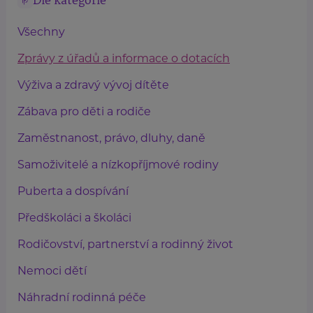
Dle kategorie
Všechny
Zprávy z úřadů a informace o dotacích
Výživa a zdravý vývoj dítěte
Zábava pro děti a rodiče
Zaměstnanost, právo, dluhy, daně
Samoživitelé a nízkopříjmové rodiny
Puberta a dospívání
Předškoláci a školáci
Rodičovství, partnerství a rodinný život
Nemoci dětí
Náhradní rodinná péče