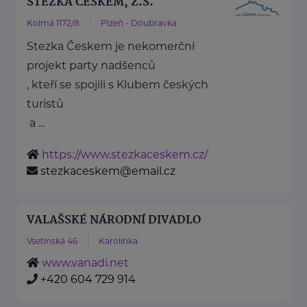
STEZKA ČESKEM, Z.S.
Kolmá 1172/8
Plzeň - Doubravka
Stezka Českem je nekomerční
projekt party nadšenců
, kteří se spojili s Klubem českých
turistů
a ...
https://www.stezkaceskem.cz/
stezkaceskem@email.cz
VALAŠSKÉ NÁRODNÍ DIVADLO
Vsetínská 46
Karolinka
www.vanadi.net
+420 604 729 914