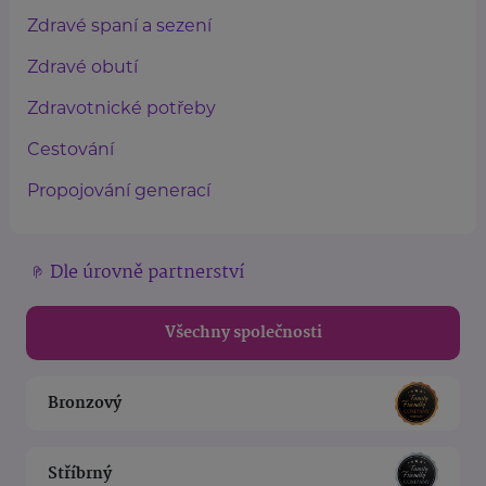
Zdravé spaní a sezení
Zdravé obutí
Zdravotnické potřeby
Cestování
Propojování generací
Dle úrovně partnerství
Všechny společnosti
Bronzový
Stříbrný