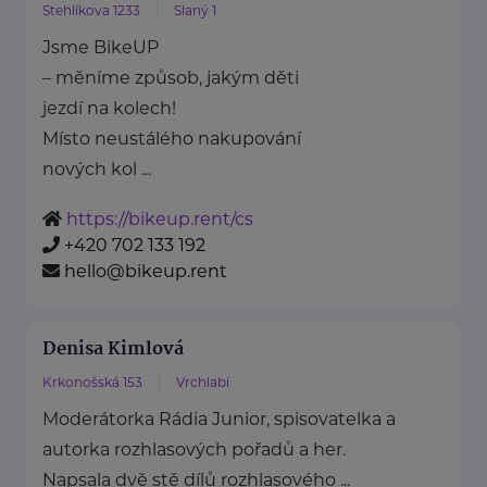
Stehlíkova 1233
Slaný 1
Jsme BikeUP
– měníme způsob, jakým děti
jezdí na kolech!
Místo neustálého nakupování
nových kol ...
https://bikeup.rent/cs
+420 702 133 192
hello@bikeup.rent
Denisa Kimlová
Krkonošská 153
Vrchlabí
Moderátorka Rádia Junior, spisovatelka a
autorka rozhlasových pořadů a her.
Napsala dvě stě dílů rozhlasového ...