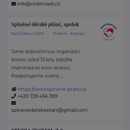
info@rodinnasit.cz
Splněné dětské přání, spolek
Nad Šutkou 540/14
Praha 8 - Kobylisy
Jsme dobročinnou organizací,
kterou před 13 lety založila
maminka se svou dcerou.
Podporujeme rodiny ...
https://www.splnene-prani.cz/
+420 728 456 399
splnenedetskeprani@gmail.com