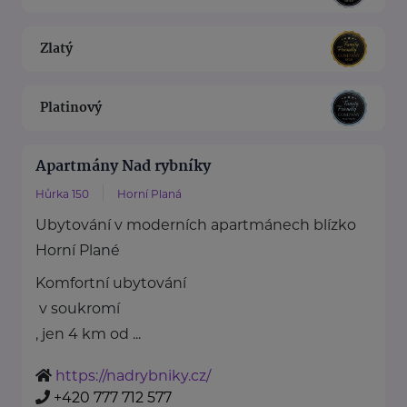
Zlatý
Platinový
Apartmány Nad rybníky
Hůrka 150
Horní Planá
Ubytování v moderních apartmánech blízko
Horní Plané
Komfortní ubytování
v soukromí
, jen 4 km od ...
https://nadrybniky.cz/
+420 777 712 577