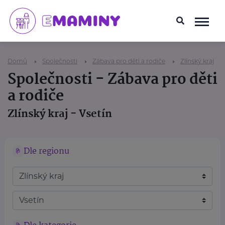
Domů
Společnosti
Zábava pro děti a rodiče
Zlínský kraj
Společnosti - Zábava pro děti
a rodiče
Zlínský kraj - Vsetín
Dle regionu