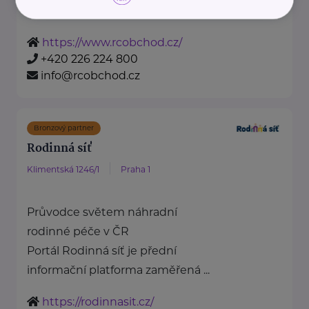
radost všem milovníkům ...
https://www.rcobchod.cz/
+420 226 224 800
info@rcobchod.cz
Bronzový partner
Rodinná síť
Klimentská 1246/1
Praha 1
Průvodce světem náhradní
rodinné péče v ČR
Portál Rodinná síť je přední
informační platforma zaměřená ...
https://rodinnasit.cz/