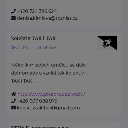
+420 724 396 624
denisa.kimlova@rozhlas.cz
kolektiv TAK i TAK
Školní 378
Senohraby
Několik mladých umělců se dalo
dohromady a vznikl tak kolektiv -
TAK i TAK. ...
http://www.pixapro.cz/zivoziti/
+420 607 088 975
kolektivtakitak@gmail.com