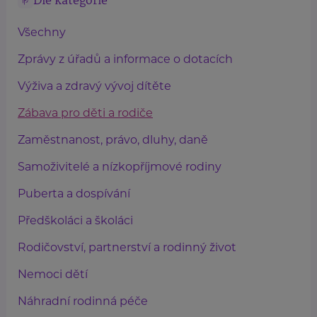
Dle kategorie
Všechny
Zprávy z úřadů a informace o dotacích
Výživa a zdravý vývoj dítěte
Zábava pro děti a rodiče
Zaměstnanost, právo, dluhy, daně
Samoživitelé a nízkopříjmové rodiny
Puberta a dospívání
Předškoláci a školáci
Rodičovství, partnerství a rodinný život
Nemoci dětí
Náhradní rodinná péče