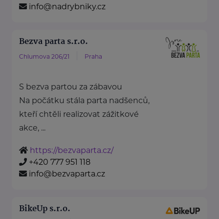
info@nadrybniky.cz
Bezva parta s.r.o.
Chlumova 206/21
Praha
S bezva partou za zábavou
Na počátku stála parta nadšenců,
kteří chtěli realizovat zážitkové
akce, ...
https://bezvaparta.cz/
+420 777 951 118
info@bezvaparta.cz
BikeUp s.r.o.