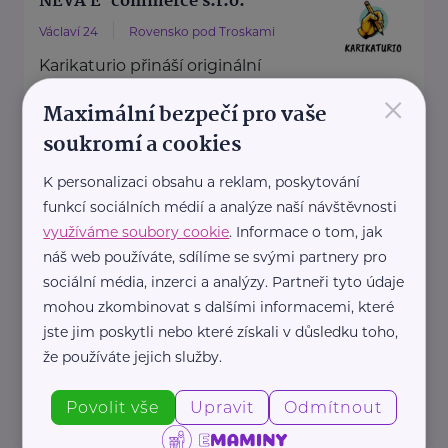
NEVA E-commerce s.r.o.
Václaví 24
Rovensko pod Troskami
Karikaturio přináší originální
×
dárky s osobním přesahem –
Maximální bezpečí pro vaše
karikatury, které vám natiskneme
soukromí a cookies
na plátno, plakát, ...
K personalizaci obsahu a reklam, poskytování
https://www.karikaturio.cz/
funkcí sociálních médií a analýze naší návštěvnosti
+420 724 581 999
využíváme soubory cookie
. Informace o tom, jak
mail@karikaturio.cz
náš web používáte, sdílíme se svými partnery pro
sociální média, inzerci a analýzy. Partneři tyto údaje
mohou zkombinovat s dalšími informacemi, které
RCobchod.cz
jste jim poskytli nebo které získali v důsledku toho,
Švermova 782
Lysá nad Labem
že používáte jejich služby.
Povolit vše
Upravit
Odmítnout
RCobchod.cz je rodinný e-shop s
tradicí od roku 2007, který přináší