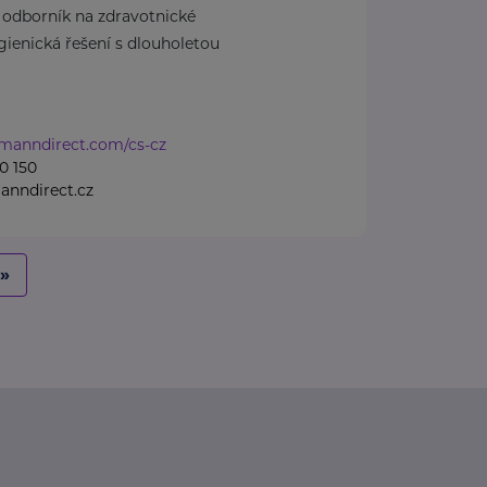
dborník na zdravotnické
ienická řešení s dlouholetou
tmanndirect.com/cs-cz
0 150
anndirect.cz
»