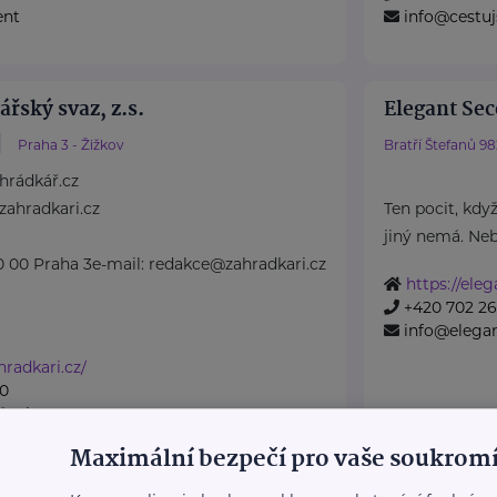
ent
info@cestuj
řský svaz, z.s.
Elegant Se
Praha 3 - Žižkov
Bratří Štefanů 9
hrádkář.cz
zahradkari.cz
Ten pocit, když
jiný nemá. Neb
0 00 Praha 3e-mail: redakce@zahradkari.cz
https://ele
+420 702 26
info@elega
radkari.cz/
10
kari.cz
Maximální bezpečí pro vaše soukromí