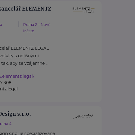
kancelář ELEMENTZ
va
Praha 2 – Nové
Město
ncelář ELEMENTZ LEGAL
dvokáty s odlišnými
tak, aby se vzájemně ...
.elementz.legal/
7 308
tz.legal
sign s.r.o.
raha 4
 s.r.o. je specializované