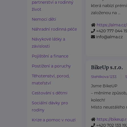
partnerství a rodinný
která nabízí prém
život
založenou na ...
Nemoci dětí
https://alma.cz/
Náhradní rodinná péče
+420 777 044 1
info@alma.cz
Návykové látky a
závislosti
Pojištění a finance
Postižení a poruchy
BikeUp s.r.o.
Těhotenství, porod,
Stehlíkova 1233
S
mateřství
Jsme BikeUP
Cestování s dětmi
– měníme způsob, 
kolech!
Sociální dávky pro
Místo neustálého 
rodiny
https://bikeup.
Krize a pomoc v nouzi
+420 702 133 19