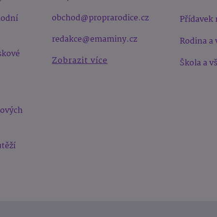
obchod@proprarodice.cz
hodní
Přídavek 
redakce@emaminy.cz
Rodina a 
skové
Zobrazit více
Škola a v
bových
těží