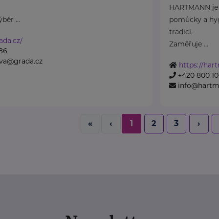
HARTMANN je o
běr ...
pomůcky a hyg
tradicí.
ada.cz/
Zaměřuje ...
86
ova@grada.cz
https://har
+420 800 10
info@hartm
«
‹
1
2
3
›