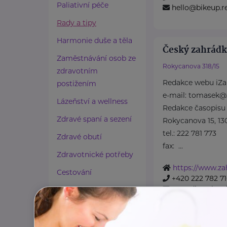
Paliativní péče
hello@bikeup.r
Rady a tipy
Harmonie duše a těla
Český zahrádká
Zaměstnávání osob ze
Rokycanova 318/15
zdravotním
Redakce webu iZa
postižením
e-mail: tomasek@
Lázeňství a wellness
Redakce časopisu
Zdravé spaní a sezení
Rokycanova 15, 13
tel.: 222 781 773
Zdravé obutí
fax: ...
Zdravotnické potřeby
https://www.zah
Cestování
+420 222 782 7
ustredi@zahrad
Propojování generací