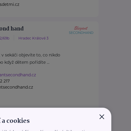
sdetmi.cz
cond hand
82/69b
Hradec Králové 3
 v sekáči objevíte to, co nikdo
o když dětem pořídíte ...
gantsecondhand.cz
2 217
ntsecondhand.cz
×
 a cookies