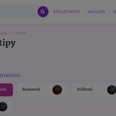
SPOLEČNOSTI
MAGAZÍN
K
 kraj
Vsetín
tipy
rtnerství
osti
Bronzový
Stříbrný