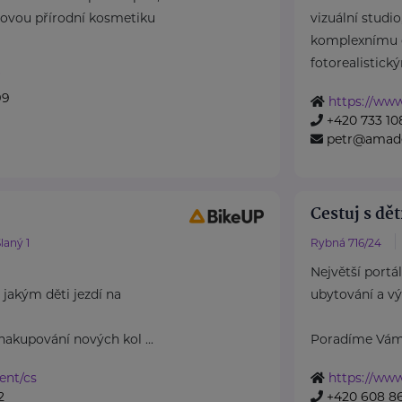
iovou přírodní kosmetiku
vizuální studio
komplexnímu 
fotorealistický
99
https://ww
+420 733 10
petr@amade
Cestuj s dět
laný 1
Rybná 716/24
Největší portá
jakým děti jezdí na
ubytování a vý
nakupování nových kol ...
Poradíme Vám, 
rent/cs
https://www
2
+420 608 8