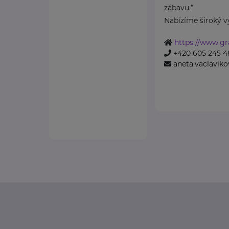
zábavu.“
Nabízíme široký vý
https://www.gr
+420 605 245 4
aneta.vaclavik