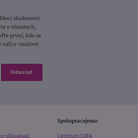
dílení zkušeností.
ěte o tématech,
te první, kdo se
e vaší e-mailové
Odeslat
Spolupracujeme
Centrum LIRA
ý příspěvek