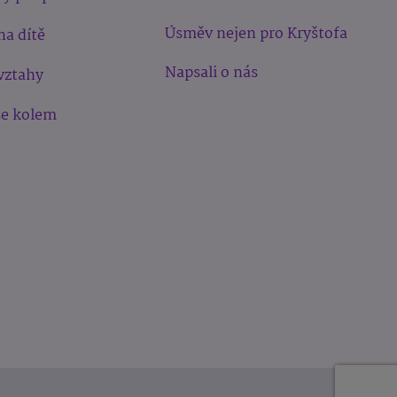
Úsměv nejen pro Kryštofa
na dítě
Napsali o nás
vztahy
še kolem