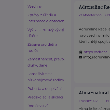
Adrenaline Rac
Všechny
Zprávy z úřadů a
Za Mototechnou 1619
informace o dotacích
Adrenaline Race j
Výživa a zdravý vývoj
pro všechny milov
dítěte
kteří chtějí spojit s
Zábava pro děti a
rodiče
https://adrenal
info@adrenalin
Zaměstnanost, právo,
dluhy, daně
Samoživitelé a
nízkopříjmové rodiny
Puberta a dospívání
Alma-natural 
Předškoláci a školáci
Franzova 63a
Br
Rodičovství,
Alma je česká zna