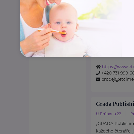
Stříbrný partner
ETCIMEX s.r.o
Bratří Štefanů 982/6
Tradiční dodavate
i zahraničí
.
Velkoobchod, kde d
https://www.et
+420 731 999 6
prodej@etcime
Grada Publishi
U Průhonu 22
P
„GRADA Publishing
každého čtenáře, j