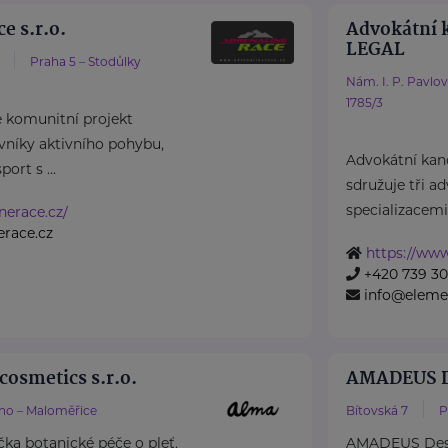
e s.r.o.
Advokátní 
LEGAL
Praha 5 – Stodůlky
Nám. I. P. Pavlo
1785/3
e komunitní projekt
níky aktivního pohybu,
Advokátní ka
port s ...
sdružuje tři a
specializacemi 
inerace.cz/
erace.cz
https://www
+420 739 30
info@elemen
cosmetics s.r.o.
AMADEUS De
no – Maloměřice
Bítovská 7
P
čka botanické péče o pleť,
AMADEUS Design