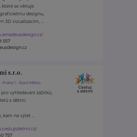
, které se věnuje
grafickému designu,
m 3D vizualizacím, ...
w.amadeusdesign.cz/
8 557
usdesign.cz
mi s.r.o.
Praha 1 - Staré Město
l pro vyhledávání zážitků,
letů s dětmi
kam na výlet ...
.cestujsdetmi.cz/
60 757