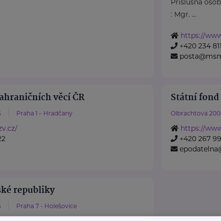
Příslušná oso
: Mgr. ...
https://ww
+420 234 811
posta@msm
ahraničních věcí ČR
Státní fond
5
Praha 1 – Hradčany
Olbrachtova 200
v.cz/
https://www
22
+420 267 9
epodatelna
ské republiky
5
Praha 7 - Holešovice