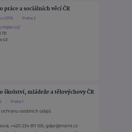
o práce a sociálních věcí ČR
u 1/376
Praha 2
w.mpsv.cz/
 111
v.cz
o školství, mládeže a tělovýchovy ČR
5
Praha 1
 ochranu osobních údajů
lková, +420 234 811 105, gdpr@msmt.cz