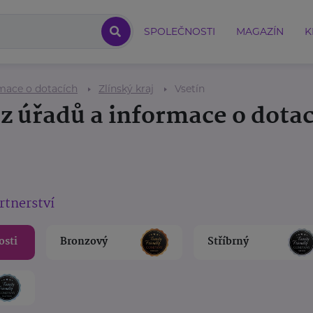
SPOLEČNOSTI
MAGAZÍN
K
rmace o dotacích
Zlínský kraj
Vsetín
 z úřadů a informace o dota
rtnerství
osti
Bronzový
Stříbrný