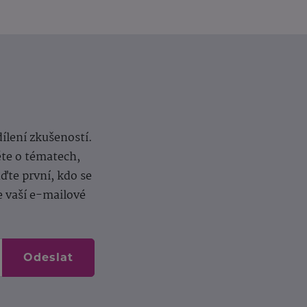
dílení zkušeností.
ěte o tématech,
te první, kdo se
e vaší e-mailové
Odeslat