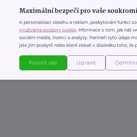
ní pobočky klikněte zde.
Maximální bezpečí pro vaše soukromí
.cz
1
K personalizaci obsahu a reklam, poskytování funkcí so
radprace.cz
využíváme soubory cookie
. Informace o tom, jak náš w
sociální média, inzerci a analýzy. Partneři tyto údaje
jste jim poskytli nebo které získali v důsledku toho, že p
Povolit vše
Upravit
Odmítn