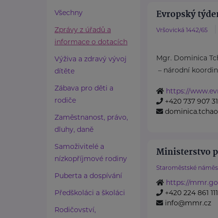
Evropský týde
Všechny
Zprávy z úřadů a
Vršovická 1442/65
informace o dotacích
Mgr. Dominica T
Výživa a zdravý vývoj
– národní koord
dítěte
Zábava pro děti a
https://www.ev
rodiče
+420 737 907 3
dominica.tcha
Zaměstnanost, právo,
dluhy, daně
Samoživitelé a
Ministerstvo p
nízkopříjmové rodiny
Staroměstské náměst
Puberta a dospívání
https://mmr.go
Předškoláci a školáci
+420 224 861 111
info@mmr.cz
Rodičovství,