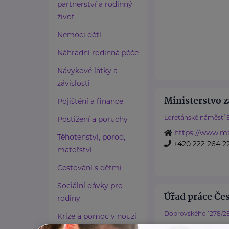
partnerství a rodinný
život
Nemoci dětí
Náhradní rodinná péče
Návykové látky a
závislosti
Ministerstvo z
Pojištění a finance
Loretánské náměstí 
Postižení a poruchy
https://www.mz
Těhotenství, porod,
+420 222 264 2
mateřství
Cestování s dětmi
Sociální dávky pro
Úřad práce Če
rodiny
Dobrovského 1278/2
Krize a pomoc v nouzi