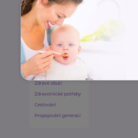
Pro výběr konkrét
Paliativní péče
Rady a tipy
www.uradprace
+420 950 180 11
Harmonie duše a těla
podatelna.gr@u
Zaměstnávání osob ze
zdravotním
postižením
Lázeňství a wellness
Zdravé spaní a sezení
Zdravé obutí
Zdravotnické potřeby
Cestování
Propojování generací