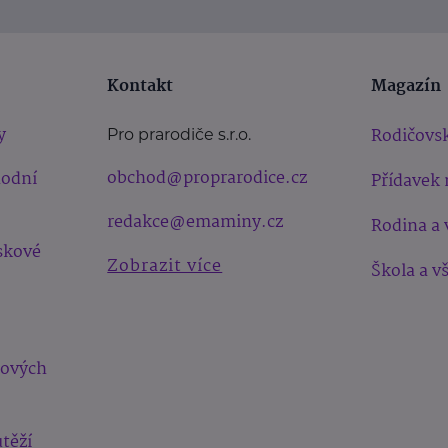
Kontakt
Magazín
y
Rodičovsk
Pro prarodiče s.r.o.
obchod@proprarodice.cz
hodní
Přídavek 
redakce@emaminy.cz
Rodina a 
skové
Zobrazit více
Škola a v
bových
těží