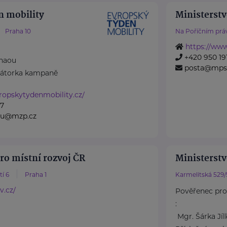
n mobility
Ministerstv
Praha 10
Na Poříčním práv
https://ww
+420 950 191
chaou
posta@mps
inátorka kampaně
ropskytydenmobility.cz/
17
ou@mzp.cz
ro místní rozvoj ČR
Ministerstv
í 6
Praha 1
Karmelitská 529/
v.cz/
Pověřenec pro
:
Mgr. Šárka Jí