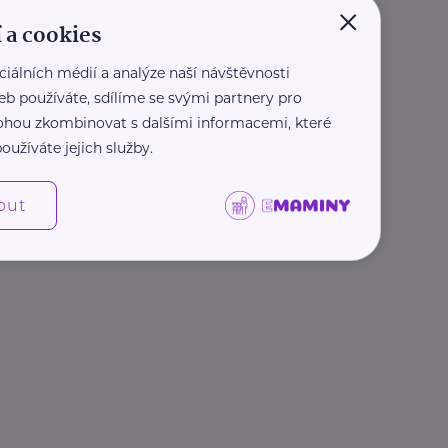
×
 a cookies
ciálních médií a analýze naší návštěvnosti
eb používáte, sdílíme se svými partnery pro
 mohou zkombinovat s dalšími informacemi, které
oužíváte jejich služby.
out