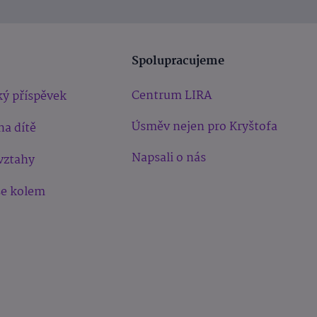
Spolupracujeme
Centrum LIRA
ý příspěvek
Úsměv nejen pro Kryštofa
na dítě
Napsali o nás
vztahy
še kolem