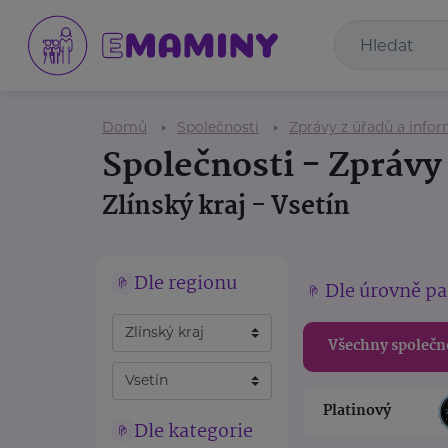
Domů
Společnosti
Zprávy z úřadů a info
Společnosti - Zprávy
Zlínský kraj - Vsetín
Dle regionu
Dle úrovně pa
Všechny společn
Platinový
Dle kategorie