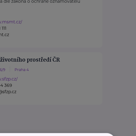
ba dle zákona o ochraně oznamovatelů
w.msmt.cz/
 111
t.cz
 životního prostředí ČR
6/9
Praha 4
.sfzp.cz/
94 369
@sfzp.cz