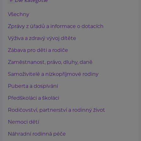
Dle kategorie
Všechny
Zprávy z úřadů a informace o dotacích
Výživa a zdravý vývoj dítěte
Zábava pro děti a rodiče
Zaměstnanost, právo, dluhy, daně
Samoživitelé a nízkopříjmové rodiny
Puberta a dospívání
Předškoláci a školáci
Rodičovství, partnerství a rodinný život
Nemoci dětí
Náhradní rodinná péče