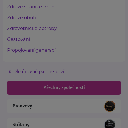
Zdravé spaní a sezení
Zdravé obutí
Zdravotnické potřeby
Cestování
Propojování generací
Dle úrovně partnerství
Všechny společnosti
Bronzový
Stříbrný