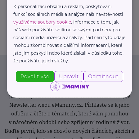
K personalizaci obsahu a reklam, poskytování
https://hartmanndirect.com/cs-cz
funkcí sociálních médií a analýze naší návštěvnosti
+420 800 100 150
využíváme soubory cookie
. Informace o tom, jak
info@hartmanndirect.cz
náš web používáte, sdílíme se svými partnery pro
sociální média, inzerci a analýzy. Partneři tyto údaje
mohou zkombinovat s dalšími informacemi, které
jste jim poskytli nebo které získali v důsledku toho,
že používáte jejich služby.
Newsletter
Povolit vše
Upravit
Odmítnout
Pravidelný přísun novinek, inspirace na každý den,
podpora pro rodiče i sdílení zkušeností. Takový je
Newsletter webu eMaminy.cz. Přihlaste se k jeho
odběru a čtěte o tématech, které vám pomohou
v náročném období nebo zpříjemní rodinný život.
Buďte první, kdo se dozví o nových článcích, akcích a