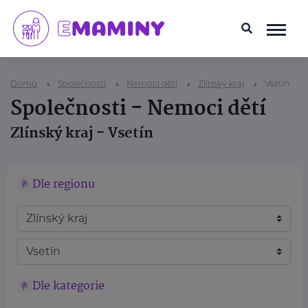
Domů
Společnosti
Nemoci dětí
Zlínský kraj
Vsetín
Společnosti - Nemoci dětí
Zlínský kraj - Vsetín
Dle regionu
Dle kategorie