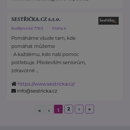
SESTŘIČKA.CZ s.r.o.
Budějovická 778/3
Praha 4
Pomáháme všude tam, kde
pomáhat můžeme
. A každému, kdo naši pomoc
potřebuje. Především seniorům,
zdravotně ...
https://www.sestricka.cz/
info@sestricka.cz
2
›
»
«
‹
1