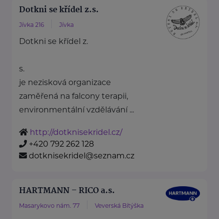
Dotkni se křídel z.s.
Jívka 216
Jívka
Dotkni se křídel z.
s.
je nezisková organizace
zaměřená na falcony terapii,
environmentální vzdělávání ...
http://dotknisekridel.cz/
+420 792 262 128
dotknisekridel@seznam.cz
HARTMANN – RICO a.s.
Masarykovo nám. 77
Veverská Bítýška