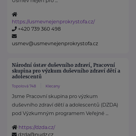
Úsměv nejen pro ...
https://usmevnejenprokrystofa.cz/
+420 739 360 498
usmev@usmevnejenprokrystofa.cz
Národní ústav duševního zdraví, Pracovní
skupina pro výzkum duševního zdraví dětí a
adolescentů
Topolová 748
Klecany
Jsme Pracovní skupina pro výzkum
duševního zdraví dětí a adolescentů (DZDA)
pod Výzkumným programem Veřejné ...
https://dzda.cz/
dzda@nudz.cz