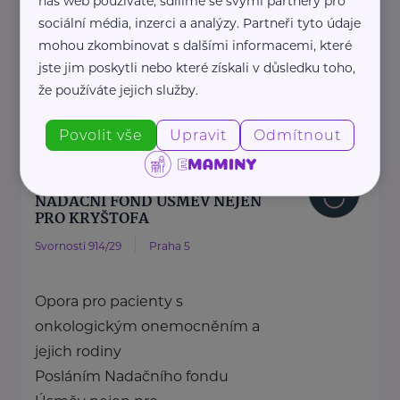
náš web používáte, sdílíme se svými partnery pro
sociální média, inzerci a analýzy. Partneři tyto údaje
zdraví dětí ...
mohou zkombinovat s dalšími informacemi, které
https://spolusodvahou.org/cz/
jste jim poskytli nebo které získali v důsledku toho,
+420 725 565 273
že používáte jejich služby.
info@spolusodvahou.cz
Povolit vše
Upravit
Odmítnout
Bronzový partner
NADAČNÍ FOND ÚSMĚV NEJEN
PRO KRYŠTOFA
Svornosti 914/29
Praha 5
Opora pro pacienty s
onkologickým onemocněním a
jejich rodiny
Posláním Nadačního fondu