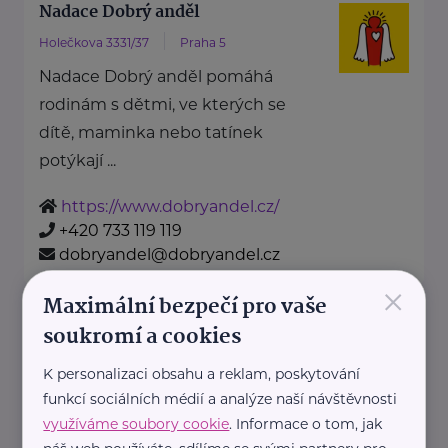
Nadace Dobrý anděl
Holečkova 3331/37
Praha 5
Nadace Dobrý anděl pomáhá
rodinám s dětmi, ve kterých se
dítě, maminka nebo tatínek
potýkají ...
https://www.dobryandel.cz/
+420 733 119 119
dobryandel@dobryandel.cz
×
Maximální bezpečí pro vaše
Nadační fond Spolu s odvahou
soukromí a cookies
Žižkova 403
Mladá Boleslav
K personalizaci obsahu a reklam, poskytování
Nadační fond Spolu s odvahou
funkcí sociálních médií a analýze naší návštěvnosti
je nezisková organizace, jejímž
využíváme soubory cookie
. Informace o tom, jak
posláním je podporovat duševní