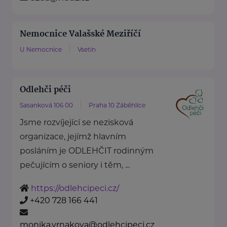
Nemocnice Valašské Meziříčí
U Nemocnice
Vsetín
Odlehči péči
Sasanková 106 00
Praha 10 Záběhlice
Jsme rozvíjející se nezisková
organizace, jejímž hlavním
posláním je ODLEHČIT rodinným
pečujícím o seniory i těm, ...
https://odlehcipeci.cz/
+420 728 166 441
monika.vrnakova@odlehcipeci.cz