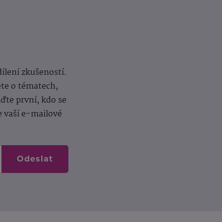
dílení zkušeností.
ěte o tématech,
te první, kdo se
e vaší e-mailové
Odeslat