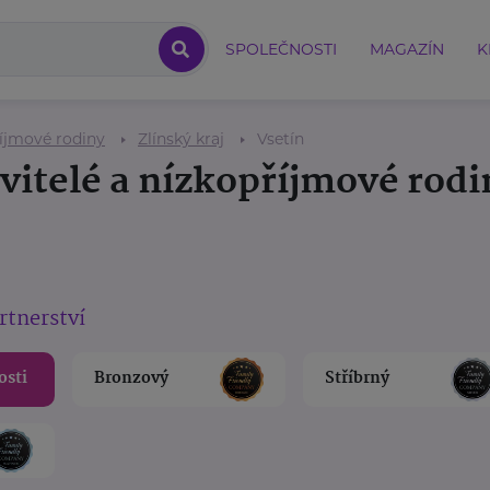
SPOLEČNOSTI
MAGAZÍN
K
říjmové rodiny
Zlínský kraj
Vsetín
vitelé a nízkopříjmové rodi
rtnerství
osti
Bronzový
Stříbrný