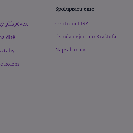
Spolupracujeme
Centrum LIRA
ý příspěvek
Úsměv nejen pro Kryštofa
na dítě
Napsali o nás
vztahy
še kolem