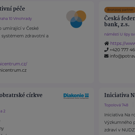
tivní péče
Bronzový partner
Česká fede
raha 10 Vinohrady
bank, z.s.
o umírající v České
náměstí U lípy s
íč systémem zdravotní a
https://www
+420 777 4
info@potra
vnicentrum.cz/
vnicentrum.cz
obratrské církve
Iniciativa
Topolová 748
a 2
Iniciativa Na 
e
Výzkumného p
ny
zdraví v NUDZ