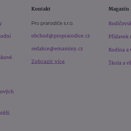
Kontakt
Magazín
y
Rodičovsk
Pro prarodiče s.r.o.
obchod@proprarodice.cz
hodní
Přídavek 
redakce@emaminy.cz
Rodina a 
skové
Zobrazit více
Škola a v
bových
těží