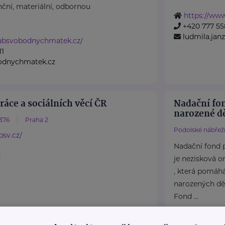
ční, materiální, odbornou
https://ww
+420 777 55
ludmila.ja
lubsvobodnychmatek.cz/
11
odnychmatek.cz
ráce a sociálních věcí ČR
Nadační fo
narozené dě
376
Praha 2
Podolské nábřeží
sv.cz/
Nadační fond 
z
je nezisková o
, která pomáh
narozených dět
Fond ...
https://pre