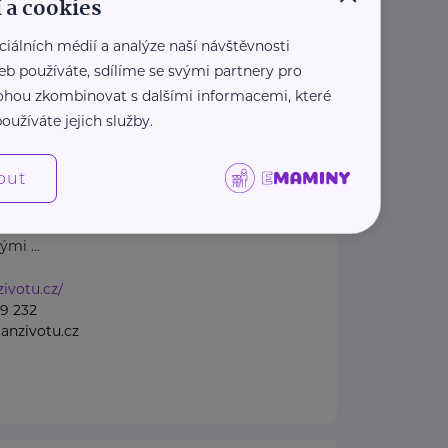
 a cookies
1 207
casnenarozenedeti.cz
ciálních médií a analýze naší návštěvnosti
eb používáte, sdílíme se svými partnery pro
 mohou zkombinovat s dalšími informacemi, které
spěšná společnost
oužíváte jejich služby.
TU
4 /27
Ostrava
out
šná společnost Dlaň životu
 a podporu těhotným ženám a
mi ...
zivotu.cz/
9 232
anzivotu.cz