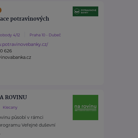
race potravinových
vobody 4/12
Praha 10 - Dubeč
.potravinovebanky.cz/
60 626
vinovabanka.cz
 NA ROVINU
Klecany
rovinu působí v rámci
rogramu Veřejné duševní
.