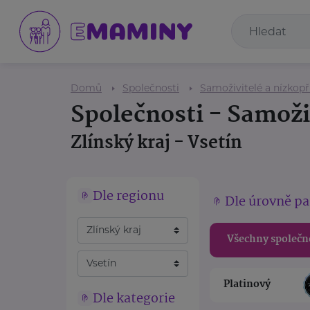
Domů
Společnosti
Samoživitelé a nízkop
Společnosti - Samoži
Zlínský kraj - Vsetín
Dle regionu
Dle úrovně pa
Všechny společn
Platinový
Dle kategorie