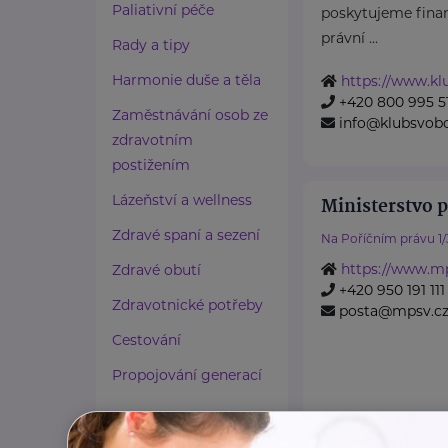
Paliativní péče
poskytujeme finan
právní ...
Rady a tipy
Harmonie duše a těla
https://www.k
+420 800 995 5
Zaměstnávání osob ze
info@klubsvob
zdravotním
postižením
Lázeňství a wellness
Ministerstvo p
Zdravé spaní a sezení
Na Poříčním právu 1/
https://www.mp
Zdravé obutí
+420 950 191 111
Zdravotnické potřeby
posta@mpsv.c
Cestování
Propojování generací