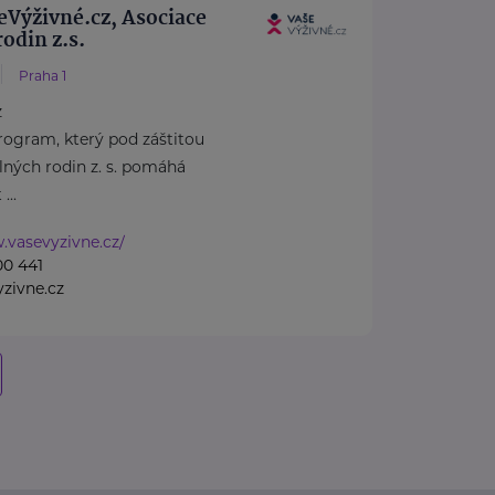
eVýživné.cz, Asociace
odin z.s.
Praha 1
z
program, který pod záštitou
lných rodin z. s. pomáhá
...
.vasevyzivne.cz/
00 441
zivne.cz