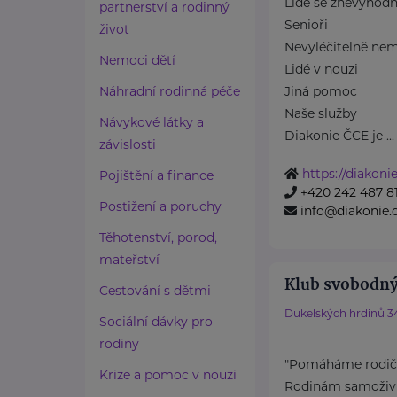
Lidé se znevýhod
partnerství a rodinný
Senioři
život
Nevyléčitelně nem
Nemoci dětí
Lidé v nouzi
Náhradní rodinná péče
Jiná pomoc
Naše služby
Návykové látky a
Diakonie ČCE je ...
závislosti
https://diakonie
Pojištění a finance
+420 242 487 8
Postižení a poruchy
info@diakonie.
Těhotenství, porod,
mateřství
Klub svobodný
Cestování s dětmi
Dukelských hrdinů 3
Sociální dávky pro
rodiny
"Pomáháme rodičů
Krize a pomoc v nouzi
Rodinám samoživit