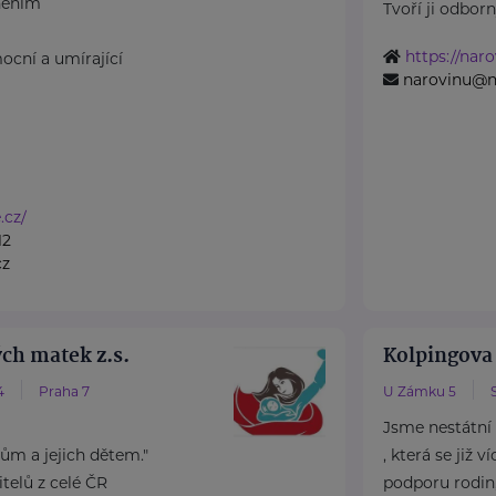
něním
Tvoří ji odborný
https://naro
ocní a umírající
narovinu@n
.cz/
12
cz
ch matek z.s.
Kolpingova
4
Praha 7
U Zámku 5
Jsme nestátní
m a jejich dětem."
, která se již 
elů z celé ČR
podporu rodin, 