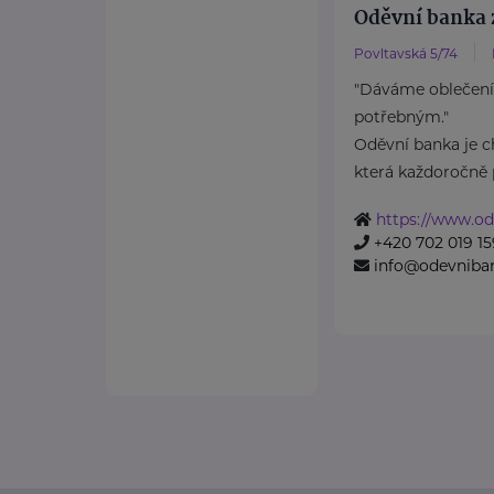
Oděvní banka z
Povltavská 5/74
"Dáváme oblečení
potřebným."
Oděvní banka je ch
která každoročně p
https://www.od
+420 702 019 15
info@odevniba