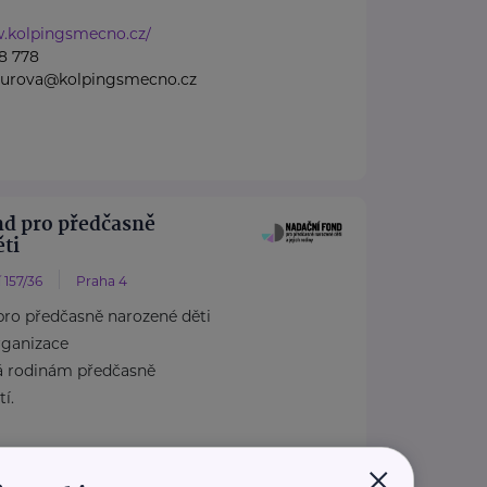
w.kolpingsmecno.cz/
8 778
nzurova@kolpingsmecno.cz
nd pro předčasně
ti
 157/36
Praha 4
pro předčasně narozené děti
rganizace
á rodinám předčasně
í.
×
dcasnenarozenedeti.cz/