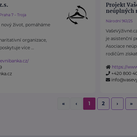
.s.
Projekt Vaš
neúplných r
Praha 7 – Troja
Národní 961/25
 nový život, pomáháme
VašeVýživné.c
je asistenční 
aritativní organizace,
Asociace neúp
oskytuje více ...
rodičům získat 
evnibanka.cz/
https://www
9
+420 800 4
nka.cz
info@vasevy
«
‹
1
2
›
»