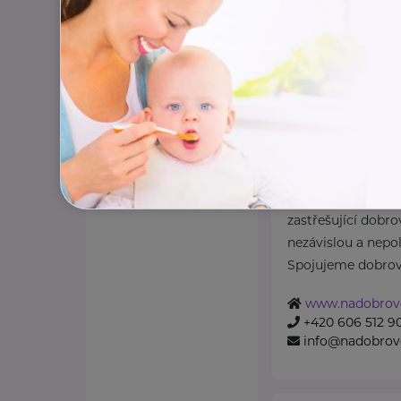
Národní asoci
z.s.
Kaznějovská 1517/51
Národní asociace d
zastřešující dobro
nezávislou a nepol
Spojujeme dobrovo
www.nadobrovo
+420 606 512 9
info@nadobrovo