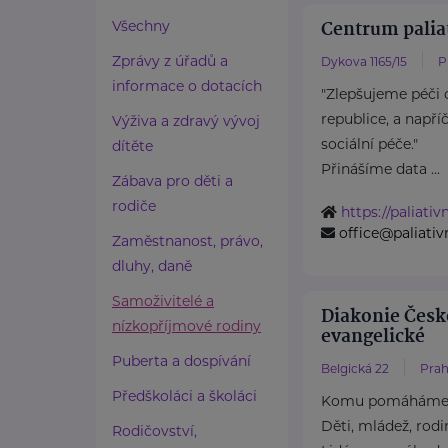
Centrum palia
Všechny
Zprávy z úřadů a
Dykova 1165/15
P
informace o dotacích
"Zlepšujeme péči 
republice, a např
Výživa a zdravý vývoj
sociální péče."
dítěte
Přinášíme data ...
Zábava pro děti a
rodiče
https://paliati
office@paliati
Zaměstnanost, právo,
dluhy, daně
Samoživitelé a
Diakonie Česk
nízkopříjmové rodiny
evangelické
Puberta a dospívání
Belgická 22
Prah
Předškoláci a školáci
Komu pomáhám
Děti, mládež, rodi
Rodičovství,