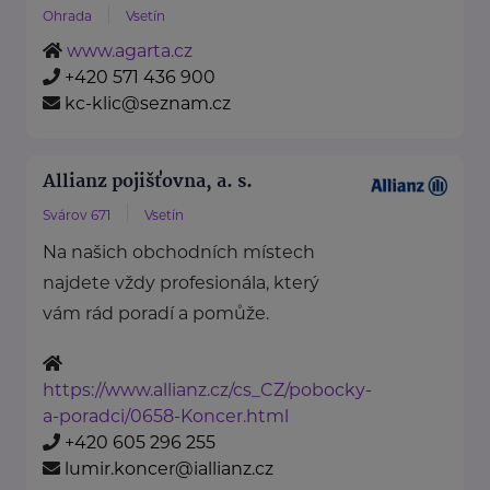
Ohrada
Vsetín
www.agarta.cz
+420 571 436 900
kc-klic@seznam.cz
Allianz pojišťovna, a. s.
Svárov 671
Vsetín
Na našich obchodních místech
najdete vždy profesionála, který
vám rád poradí a pomůže.
https://www.allianz.cz/cs_CZ/pobocky-
a-poradci/0658-Koncer.html
+420 605 296 255
lumir.koncer@iallianz.cz