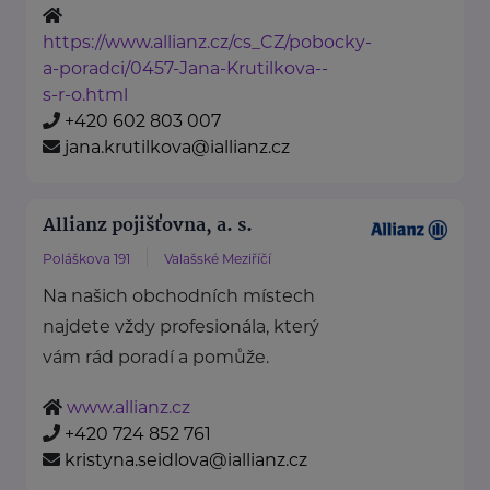
https://www.allianz.cz/cs_CZ/pobocky-
a-poradci/0457-Jana-Krutilkova--
s-r-o.html
+420 602 803 007
jana.krutilkova@iallianz.cz
Allianz pojišťovna, a. s.
Poláškova 191
Valašské Meziříčí
Na našich obchodních místech
najdete vždy profesionála, který
vám rád poradí a pomůže.
www.allianz.cz
+420 724 852 761
kristyna.seidlova@iallianz.cz