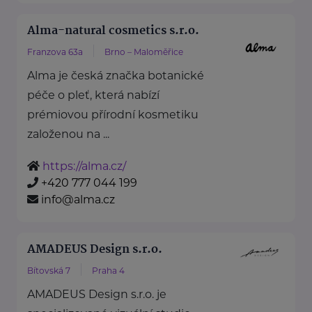
Alma-natural cosmetics s.r.o.
Franzova 63a
Brno – Maloměřice
Alma je česká značka botanické
péče o pleť, která nabízí
prémiovou přírodní kosmetiku
založenou na ...
https://alma.cz/
+420 777 044 199
info@alma.cz
AMADEUS Design s.r.o.
Bítovská 7
Praha 4
AMADEUS Design s.r.o. je