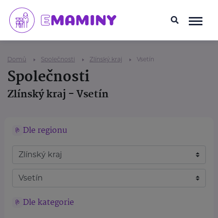
Domů
Společnosti
Zlínský kraj
Vsetín
Společnosti
Zlínský kraj - Vsetín
Dle regionu
Dle kategorie