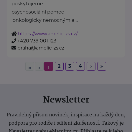
poskytujeme
psychosociální pomoc
onkologicky nemocným a ...
https://www.amelie-zs.cz/
+420 739 001 123
praha@amelie-zs.cz
2
3
4
›
»
«
‹
1
Newsletter
Pravidelný přísun novinek, inspirace na každý den,
podpora pro rodiče i sdílení zkušeností. Takový je
Newsletter webu eMaminy.cz. Přihlaste se k jeho