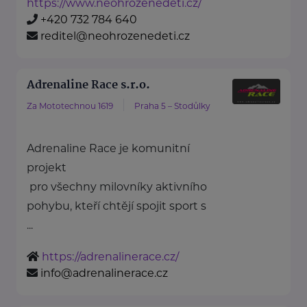
https://www.neohrozenedeti.cz/
+420 732 784 640
reditel@neohrozenedeti.cz
Adrenaline Race s.r.o.
Za Mototechnou 1619
Praha 5 – Stodůlky
Adrenaline Race je komunitní
projekt
pro všechny milovníky aktivního
pohybu, kteří chtějí spojit sport s
...
https://adrenalinerace.cz/
info@adrenalinerace.cz