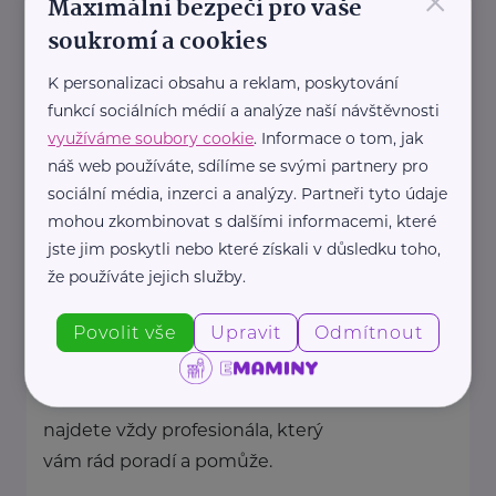
×
Maximální bezpečí pro vaše
Na našich obchodních místech
soukromí a cookies
najdete vždy profesionála, který
K personalizaci obsahu a reklam, poskytování
vám rád poradí a pomůže.
funkcí sociálních médií a analýze naší návštěvnosti
využíváme soubory cookie
. Informace o tom, jak
náš web používáte, sdílíme se svými partnery pro
https://www.allianz.cz/cs_CZ/pobocky-
sociální média, inzerci a analýzy. Partneři tyto údaje
a-poradci/0848-Stastna.html
mohou zkombinovat s dalšími informacemi, které
+420 603 215 257
jana.stastna@iallianz.cz
jste jim poskytli nebo které získali v důsledku toho,
že používáte jejich služby.
Allianz pojišťovna, a. s.
Povolit vše
Upravit
Odmítnout
Křížkovského 103/9
Valašské Meziříčí
Na našich obchodních místech
najdete vždy profesionála, který
vám rád poradí a pomůže.