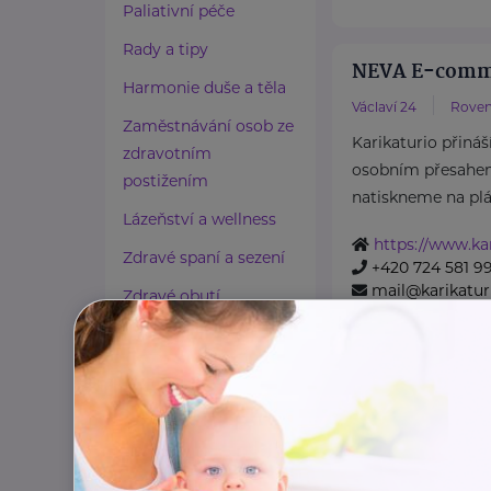
Paliativní péče
Rady a tipy
NEVA E-comme
Harmonie duše a těla
Václaví 24
Roven
Zaměstnávání osob ze
Karikaturio přináší
zdravotním
osobním přesahem
postižením
natiskneme na plátn
Lázeňství a wellness
https://www.kar
Zdravé spaní a sezení
+420 724 581 9
mail@karikatur
Zdravé obutí
Zdravotnické potřeby
Cestování
Propojování generací
Bronzový partner
Rodinná síť
Klimentská 1246/1