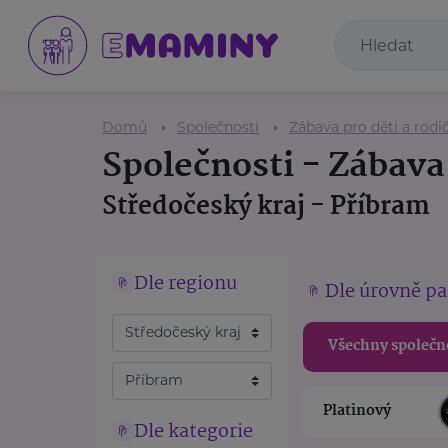
Domů
Společnosti
Zábava pro děti a rodi
Společnosti - Zábava 
Středočeský kraj - Příbram
Dle regionu
Dle úrovně pa
Všechny společn
Platinový
Dle kategorie