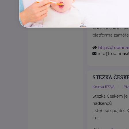
Průvodce světem 
ČR
Portál Rodinná síť
platforma zaměřen
https://rodinnas
info@rodinnasit
STEZKA ČESKE
Kolmá 1172/8
Pl
Stezka Českem je 
nadšenců
, kteří se spojili 
a ...