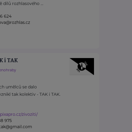
 dílů rozhlasového ...
96 624
ova@rozhlas.cz
K i TAK
enohraby
ch umělců se dalo
nikl tak kolektiv - TAK i TAK.
ixapro.cz/zivoziti/
88 975
kitak@gmail.com