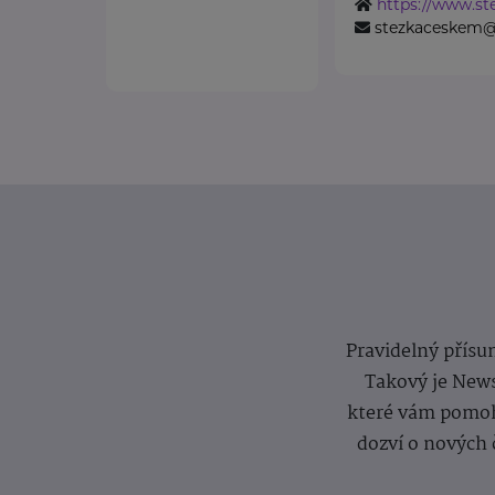
https://www.st
stezkaceskem@
Pravidelný přísun
Takový je News
které vám pomoh
dozví o nových 