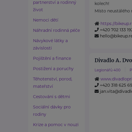
partnerství a rodinný
kolech!
život
Místo neustálého 
Nemoci dětí
https://bikeup.
+420 702 133 19
Náhradní rodinná péče
hello@bikeup.r
Návykové látky a
závislosti
Pojištění a finance
Divadlo A. Dv
Postižení a poruchy
Legionářů 400
P
Těhotenství, porod,
www.divadlopr
+420 318 625 69
mateřství
jan.vita@divad
Cestování s dětmi
Sociální dávky pro
rodiny
Krize a pomoc v nouzi