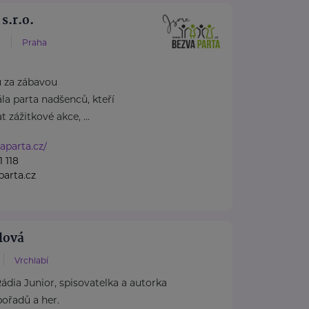
s.r.o.
1
Praha
u za zábavou
la parta nadšenců, kteří
t zážitkové akce, ...
aparta.cz/
 118
arta.cz
lová
Vrchlabí
dia Junior, spisovatelka a autorka
ořadů a her.