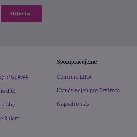
Odeslat
Spolupracujeme
Centrum LIRA
ý příspěvek
Úsměv nejen pro Kryštofa
na dítě
Napsali o nás
vztahy
še kolem