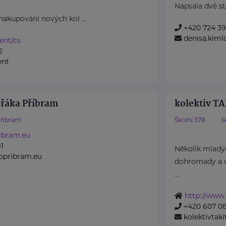
Napsala dvě stě
nakupování nových kol ...
+420 724 3
denisa.kiml
rent/cs
2
ent
ořáka Příbram
kolektiv TA
říbram
Školní 378
S
ibram.eu
1
Několik mladý
lopribram.eu
dohromady a vz
...
http://www.p
+420 607 0
kolektivta