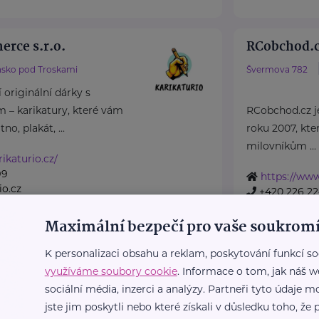
rce s.r.o.
RCobchod.
sko pod Troskami
Švermova 782
 originální dárky s
 – karikatury, které vám
RCobchod.cz je
o, plakát, ...
roku 2007, kte
milovníkům ...
ikaturio.cz/
99
https://ww
io.cz
+420 226 2
info@rcobc
Maximální bezpečí pro vaše soukromí
K personalizaci obsahu a reklam, poskytování funkcí so
Splněné dět
využíváme soubory cookie
. Informace o tom, jak náš w
sociální média, inzerci a analýzy. Partneři tyto údaje
Nad Šutkou 540/
jste jim poskytli nebo které získali v důsledku toho, že p
Praha 1