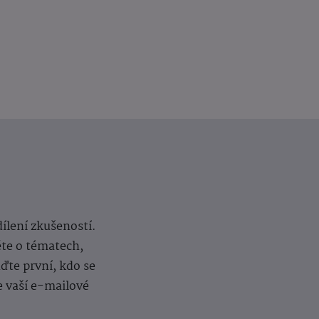
dílení zkušeností.
ěte o tématech,
te první, kdo se
e vaší e-mailové