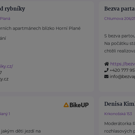
d rybníky
Bezva parta 
 Planá
Chlumova 206/2
rních apartmánech blízko Horní Plané
S bezva parto
ání
Na počátku stá
chtěli realizova
https://bezv
iky.cz/
+420 777 951
7
info@bezvap
y.cz
Denisa Kim
laný 1
Krkonošská 153
Moderátorka Rá
jakým děti jezdí na
rozhlasových p