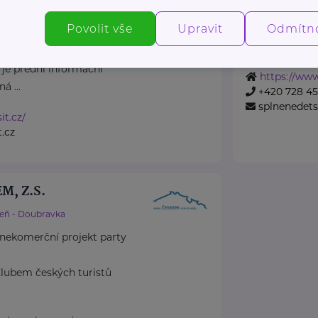
Jsme dobročin
Povolit vše
Upravit
13 lety založi
Odmítn
náhradní rodinné péče v
Podporujeme ro
 je přední informační
https://www
á ...
+420 728 4
splnenedet
it.cz/
.cz
M, Z.S.
zeň - Doubravka
nekomerční projekt party
s Klubem českých turistů