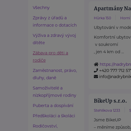
Apartmány Na
Všechny
Zprávy z úřadů a
Hůrka 150
Horní
informace o dotacích
Ubytování v mode
Výživa a zdravý vývoj
Komfortní ubytov
dítěte
v soukromí
, jen 4 km od ...
Zábava pro děti a
rodiče
https://nadrybn
Zaměstnanost, právo,
+420 777 712 57
info@nadrybnik
dluhy, daně
Samoživitelé a
nízkopříjmové rodiny
BikeUp s.r.o.
Puberta a dospívání
Stehlíkova 1233
S
Předškoláci a školáci
Jsme BikeUP
Rodičovství,
– měníme způsob, 