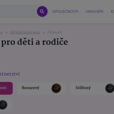
SPOLEČNOSTI
MAGAZÍN
K
če
Středočeský kraj
Příbram
pro děti a rodiče
rtnerství
osti
Bronzový
Stříbrný