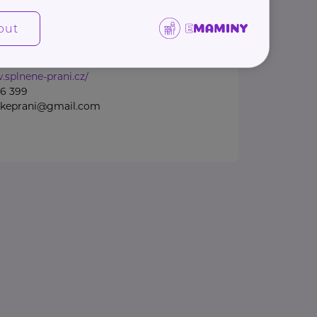
nou organizací, kterou před
la maminka se svou dcerou.
out
diny ...
.splnene-prani.cz/
56 399
skeprani@gmail.com