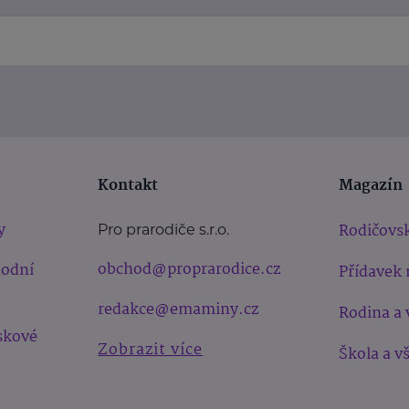
Kontakt
Magazín
y
Rodičovsk
Pro prarodiče s.r.o.
obchod@proprarodice.cz
hodní
Přídavek 
redakce@emaminy.cz
Rodina a 
skové
Zobrazit více
Škola a v