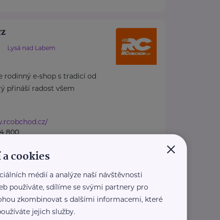
cz
Lysá nad Labem
 rodinný e-shop s tradicí od
rý přináší radost všem
w.rcobchod.cz/
24 800
×
hod.cz
 a cookies
ciálních médií a analýze naší návštěvnosti
ské přání, spolek
eb používáte, sdílíme se svými partnery pro
 mohou zkombinovat s dalšími informacemi, které
14
Praha 8 - Kobylisy
oužíváte jejich služby.