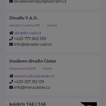
divadlonetopyr@seznam.cz
Divadlo V.A.D.
náměstí 9. května 975
Kladno
divadlo-vad.cz
+420 777 663 339
info@divadlo-vad.cz
Dusíkovo divadlo Čáslav
Masarykova 194/36
Čáslav
www.kulturacaslav.cz
+420 327 312 139
info@meucaslav.cz
kolektiv TAK i TAK