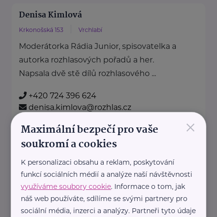
Denisa Kimlová
Krkonošská 153
Vrchlabí
Moderátorka Rádia Junior, spisovatelka a
autorka rozhlasových pořadů a her.
Napsala dvě stě dílů rozhlasového ...
+420 724 396 624
denisa.kimlova@rozhlas.cz
×
Maximální bezpečí pro vaše
Divadelní spolek Nové divadlo
soukromí a cookies
Kosmonautů 2837/1
Mělník
K personalizaci obsahu a reklam, poskytování
novedivadlomelnik.com
funkcí sociálních médií a analýze naší návštěvnosti
+420 737 904 877
využíváme soubory cookie
. Informace o tom, jak
lady.melnik@seznam.cz
náš web používáte, sdílíme se svými partnery pro
sociální média, inzerci a analýzy. Partneři tyto údaje