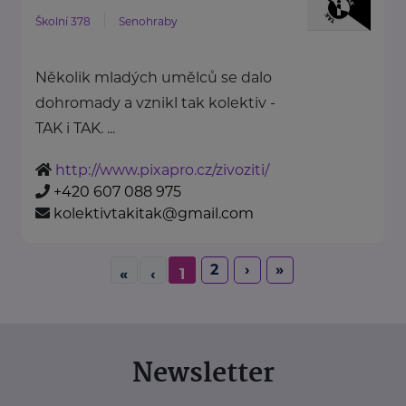
Školní 378
Senohraby
Několik mladých umělců se dalo
dohromady a vznikl tak kolektiv -
TAK i TAK. ...
http://www.pixapro.cz/zivoziti/
+420 607 088 975
kolektivtakitak@gmail.com
2
›
»
«
‹
1
Newsletter