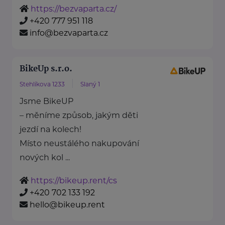
https://bezvaparta.cz/
+420 777 951 118
info@bezvaparta.cz
BikeUp s.r.o.
Stehlíkova 1233
Slaný 1
Jsme BikeUP
– měníme způsob, jakým děti
jezdí na kolech!
Místo neustálého nakupování
nových kol ...
https://bikeup.rent/cs
+420 702 133 192
hello@bikeup.rent