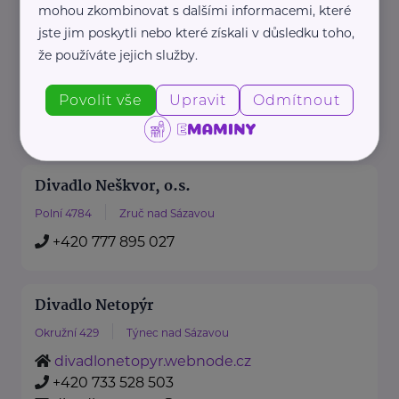
mohou zkombinovat s dalšími informacemi, které
Divadlo A. Dvořáka Příbram
jste jim poskytli nebo které získali v důsledku toho,
Legionářů 400
Příbram
že používáte jejich služby.
www.divadlopribram.eu
Povolit vše
Upravit
Odmítnout
+420 318 625 691
jan.vita@divadlopribram.eu
Divadlo Neškvor, o.s.
Polní 4784
Zruč nad Sázavou
+420 777 895 027
Divadlo Netopýr
Okružní 429
Týnec nad Sázavou
divadlonetopyr.webnode.cz
+420 733 528 503