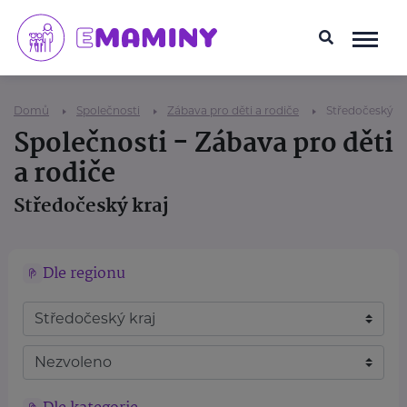
Domů
Společnosti
Zábava pro děti a rodiče
Středočeský kr
Společnosti - Zábava pro děti
a rodiče
Středočeský kraj
Dle regionu