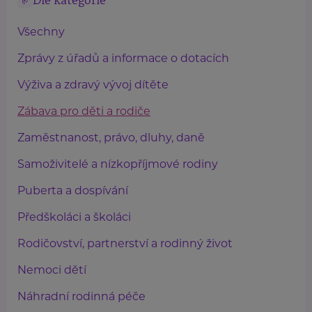
Dle kategorie
Všechny
Zprávy z úřadů a informace o dotacích
Výživa a zdravý vývoj dítěte
Zábava pro děti a rodiče
Zaměstnanost, právo, dluhy, daně
Samoživitelé a nízkopříjmové rodiny
Puberta a dospívání
Předškoláci a školáci
Rodičovství, partnerství a rodinný život
Nemoci dětí
Náhradní rodinná péče