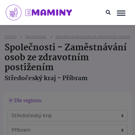
Domů
Společnosti
Zaměstnávání osob ze zdravotním postiže
Společnosti - Zaměstnávání
osob ze zdravotním
postižením
Středočeský kraj - Příbram
Dle regionu