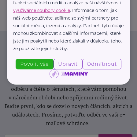
funkcí sociálních médií a analýze naší návštěvnosti
greendoors@greendoors.cz
využíváme soubory cookie
. Informace o tom, jak
náš web používáte, sdílíme se svými partnery pro
sociální média, inzerci a analýzy. Partneři tyto údaje
mohou zkombinovat s dalšími informacemi, které
jste jim poskytli nebo které získali v důsledku toho,
Newsletter
že používáte jejich služby.
Pravidelný přísun novinek, inspirace na každý den,
Povolit vše
Upravit
Odmítnout
podpora pro rodiče i sdílení zkušeností. Takový je
Newsletter webu eMaminy.cz. Přihlaste se k jeho
odběru a čtěte o tématech, které vám pomohou
v náročném období nebo zpříjemní rodinný život.
Buďte první, kdo se dozví o nových článcích, akcích a
událostech. Prosíme, potvrďte odběr ve vaší e-
mailové schránce.