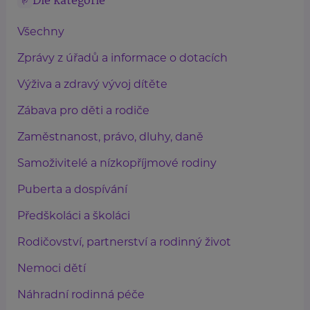
Dle kategorie
Všechny
Zprávy z úřadů a informace o dotacích
Výživa a zdravý vývoj dítěte
Zábava pro děti a rodiče
Zaměstnanost, právo, dluhy, daně
Samoživitelé a nízkopříjmové rodiny
Puberta a dospívání
Předškoláci a školáci
Rodičovství, partnerství a rodinný život
Nemoci dětí
Náhradní rodinná péče