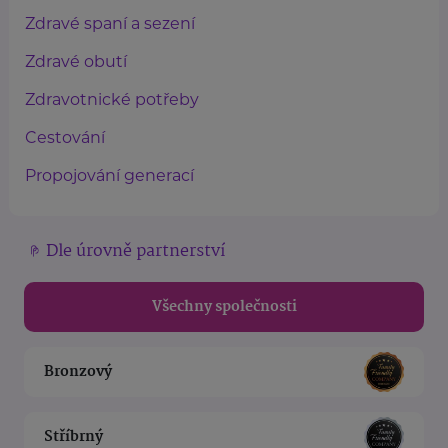
Zdravé spaní a sezení
Zdravé obutí
Zdravotnické potřeby
Cestování
Propojování generací
Dle úrovně partnerství
Všechny společnosti
Bronzový
Stříbrný