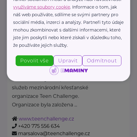
Strojnická 27
Praha 7 - Holešovice
využíváme soubory cookie
. Informace o tom, jak
https://www.policie.cz/
náš web používáte, sdílíme se svými partnery pro
+420 974 811 111
sociální média, inzerci a analýzy. Partneři tyto údaje
pp.tisk@pcr.cz
mohou zkombinovat s dalšími informacemi, které
jste jim poskytli nebo které získali v důsledku toho,
že používáte jejich služby.
Teen Challenge International ČR
Povolit vše
Upravit
Odmítnout
Cejl 18
Brno
Teen Challenge ČR patří do sítě
služeb mezinárodní křesťanské
organizace Teen Challenge.
Organizace byla založena ...
www.teenchallenge.cz
+420 775 556 634
marsalova@teenchallenge.cz