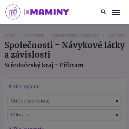
Domů
Společnosti
Návykové látky a závislosti
Středočeský 
Společnosti - Návykové látky
a závislosti
Středočeský kraj - Příbram
Dle regionu