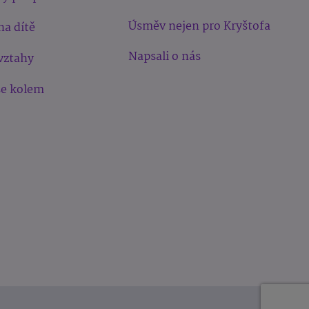
Úsměv nejen pro Kryštofa
na dítě
Napsali o nás
vztahy
še kolem