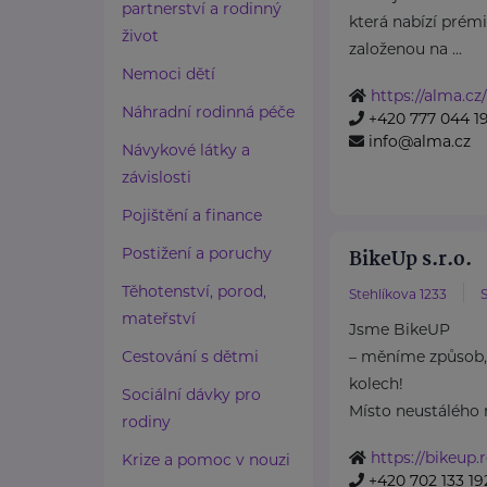
partnerství a rodinný
která nabízí prém
život
založenou na ...
Nemoci dětí
https://alma.cz/
Náhradní rodinná péče
+420 777 044 1
info@alma.cz
Návykové látky a
závislosti
Pojištění a finance
Postižení a poruchy
BikeUp s.r.o.
Těhotenství, porod,
Stehlíkova 1233
S
mateřství
Jsme BikeUP
Cestování s dětmi
– měníme způsob, 
kolech!
Sociální dávky pro
Místo neustálého 
rodiny
https://bikeup.
Krize a pomoc v nouzi
+420 702 133 19