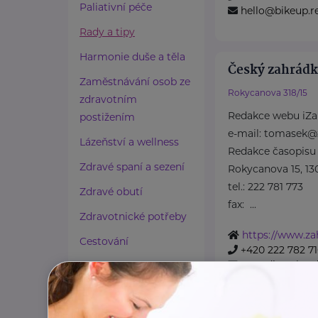
Paliativní péče
hello@bikeup.r
Rady a tipy
Harmonie duše a těla
Český zahrádká
Zaměstnávání osob ze
Rokycanova 318/15
zdravotním
Redakce webu iZa
postižením
e-mail: tomasek@
Lázeňství a wellness
Redakce časopisu
Zdravé spaní a sezení
Rokycanova 15, 13
tel.: 222 781 773
Zdravé obutí
fax: ...
Zdravotnické potřeby
https://www.zah
Cestování
+420 222 782 7
ustredi@zahrad
Propojování generací