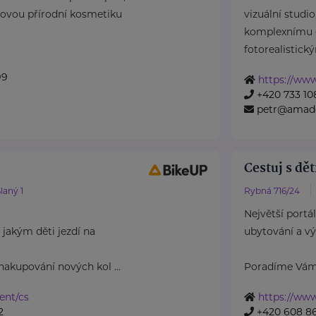
iovou přírodní kosmetiku
vizuální studio
komplexnímu 
fotorealistický
99
https://ww
+420 733 10
petr@amade
Cestuj s dět
laný 1
Rybná 716/24
Největší portá
jakým děti jezdí na
ubytování a vý
nakupování nových kol ...
Poradíme Vám, 
rent/cs
https://www
2
+420 608 8