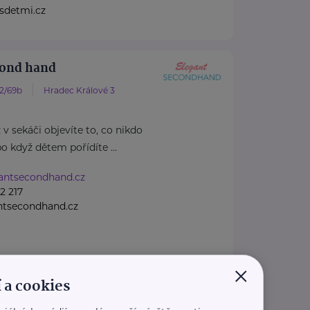
sdetmi.cz
cond hand
82/69b
Hradec Králové 3
 v sekáči objevíte to, co nikdo
o když dětem pořídíte ...
gantsecondhand.cz
2 217
ntsecondhand.cz
×
 a cookies