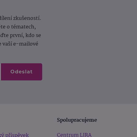
dílení zkušeností.
ěte o tématech,
te první, kdo se
e vaší e-mailové
Odeslat
Spolupracujeme
Centrum LIRA
ý příspěvek