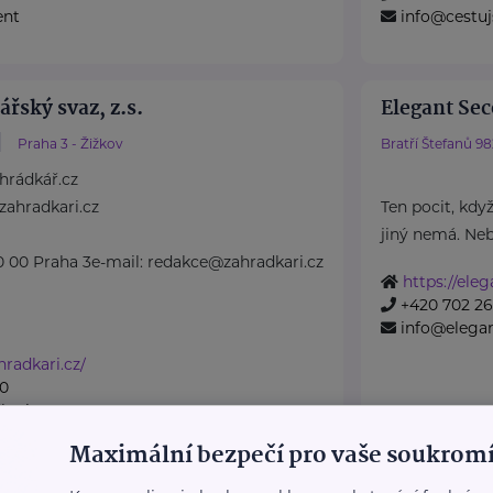
ent
info@cestuj
řský svaz, z.s.
Elegant Se
Praha 3 - Žižkov
Bratří Štefanů 9
hrádkář.cz
zahradkari.cz
Ten pocit, když
jiný nemá. Neb
0 00 Praha 3e-mail: redakce@zahradkari.cz
https://ele
+420 702 26
info@elega
radkari.cz/
10
kari.cz
Maximální bezpečí pro vaše soukromí