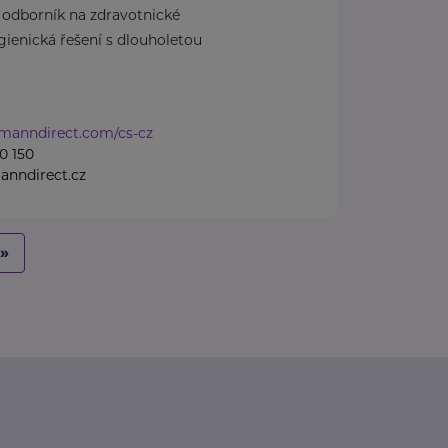
dborník na zdravotnické
ienická řešení s dlouholetou
tmanndirect.com/cs-cz
0 150
anndirect.cz
»