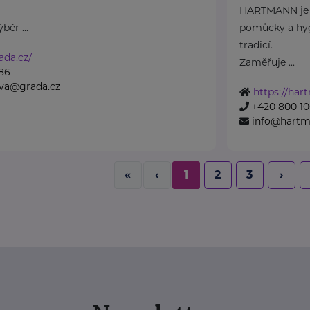
HARTMANN je o
běr ...
pomůcky a hyg
tradicí.
ada.cz/
Zaměřuje ...
86
ova@grada.cz
https://har
+420 800 10
info@hartm
«
‹
1
2
3
›