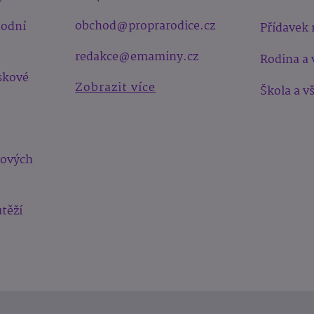
obchod@proprarodice.cz
hodní
Přídavek 
redakce@emaminy.cz
Rodina a 
skové
Zobrazit více
Škola a v
bových
těží