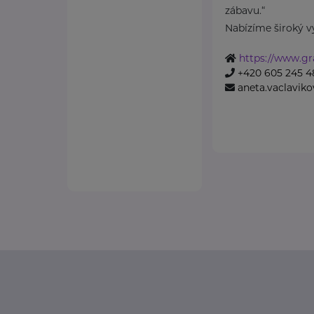
zábavu.“
Nabízíme široký vý
https://www.gr
+420 605 245 4
aneta.vaclavik