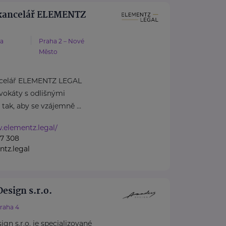
kancelář ELEMENTZ
va
Praha 2 – Nové
Město
ncelář ELEMENTZ LEGAL
dvokáty s odlišnými
tak, aby se vzájemně ...
.elementz.legal/
7 308
tz.legal
sign s.r.o.
raha 4
 s.r.o. je specializované