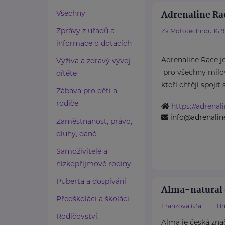
Adrenaline Rac
Všechny
Zprávy z úřadů a
Za Mototechnou 1619
informace o dotacích
Adrenaline Race j
Výživa a zdravý vývoj
pro všechny milov
dítěte
kteří chtějí spojit s
Zábava pro děti a
rodiče
https://adrenal
info@adrenalin
Zaměstnanost, právo,
dluhy, daně
Samoživitelé a
nízkopříjmové rodiny
Puberta a dospívání
Alma-natural 
Předškoláci a školáci
Franzova 63a
Br
Rodičovství,
Alma je česká zna