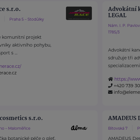
e s.r.o.
Advokátní 
LEGAL
Praha 5 – Stodůlky
Nám. I. P. Pavlo
1785/3
e komunitní projekt
níky aktivního pohybu,
Advokátní ka
port s ...
sdružuje tři a
specializacemi 
inerace.cz/
erace.cz
https://www
+420 739 30
info@elemen
cosmetics s.r.o.
AMADEUS De
no – Maloměřice
Bítovská 7
P
čka botanické péče o pleť,
AMADEUS Design