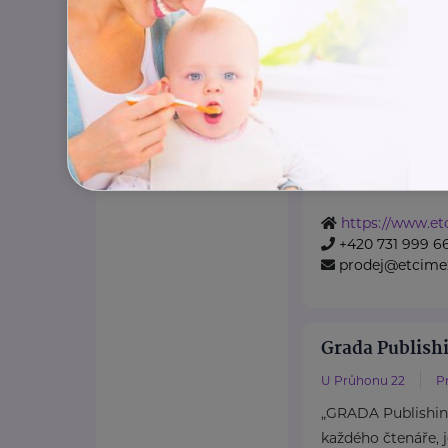
Stříbrný partner
ETCIMEX s.r.o
Bratří Štefanů 982/6
Tradiční dodavate
i zahraničí
.
Velkoobchod, kde d
https://www.et
+420 731 999 6
prodej@etcime
Grada Publishi
U Průhonu 22
P
„GRADA Publishing
každého čtenáře, j