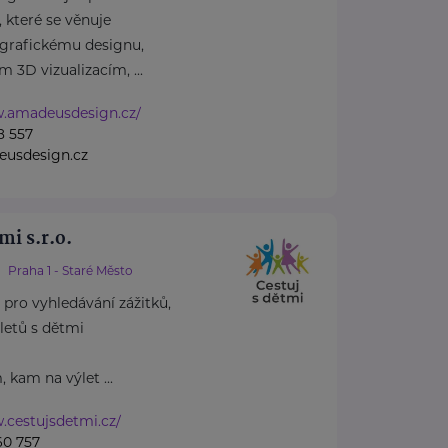
, které se věnuje
grafickému designu,
m 3D vizualizacím, ...
w.amadeusdesign.cz/
8 557
usdesign.cz
mi s.r.o.
Praha 1 - Staré Město
l pro vyhledávání zážitků,
letů s dětmi
kam na výlet ...
.cestujsdetmi.cz/
60 757