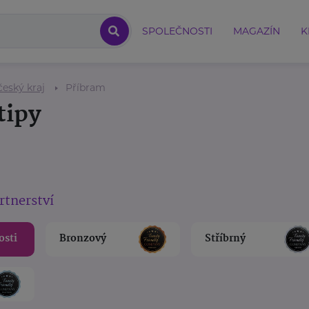
SPOLEČNOSTI
MAGAZÍN
K
eský kraj
Příbram
tipy
rtnerství
osti
Bronzový
Stříbrný