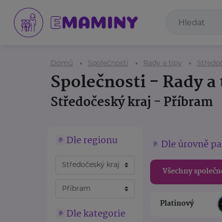
Domů
Společnosti
Rady a tipy
Středoč
Společnosti - Rady a 
Středočeský kraj - Příbram
Dle regionu
Dle úrovně pa
Všechny společn
Platinový
Dle kategorie