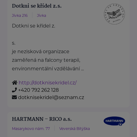
Dotkni se křídel z.s.
Jívka 216
Jívka
Dotkni se křídel z.
s.
je nezisková organizace
zaměřená na falcony terapii,
environmentální vzdělávání ...
http://dotknisekridel.cz/
+420 792 262 128
dotknisekridel@seznam.cz
HARTMANN – RICO a.s.
Masarykovo nám. 77
Veverská Bítýška