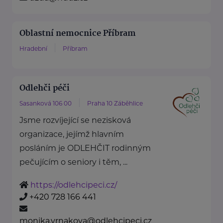
Oblastní nemocnice Příbram
Hradební
Příbram
Odlehči péči
Sasanková 106 00
Praha 10 Záběhlice
Jsme rozvíjející se nezisková
organizace, jejímž hlavním
posláním je ODLEHČIT rodinným
pečujícím o seniory i těm, ...
https://odlehcipeci.cz/
+420 728 166 441
monika.vrnakova@odlehcipeci.cz