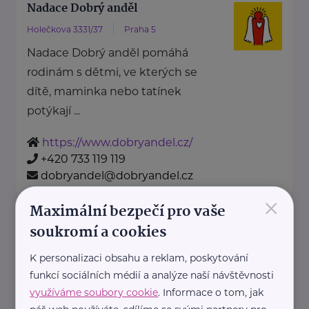
Nadace Dobrý anděl
Holečkova 3331/37
Praha 5
Nadace Dobrý anděl pomáhá
rodinám s dětmi, ve kterých se
dítě, maminka nebo tatínek
potýkají ...
https://www.dobryandel.cz/
+420 733 119 119
dobryandel@dobryandel.cz
×
Maximální bezpečí pro vaše
Nadační fond Spolu s odvahou
soukromí a cookies
Žižkova 403
Mladá Boleslav
K personalizaci obsahu a reklam, poskytování
Nadační fond Spolu s odvahou
funkcí sociálních médií a analýze naší návštěvnosti
je nezisková organizace, jejímž
využíváme soubory cookie
. Informace o tom, jak
posláním je podporovat duševní