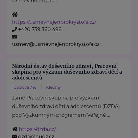
Úsměv nejen pro ...
https://usmevnejenprokrystofa.cz/
+420 739 360 498
usmev@usmevnejenprokrystofa.cz
Národní ústav duševního zdraví, Pracovní
skupina pro výzkum duševního zdraví dětí a
adolescentů
Topolová 748
Klecany
Jsme Pracovní skupina pro výzkum
duševního zdraví dětí a adolescentů (DZDA)
pod Výzkumným programem Veřejné ...
https://dzda.cz/
dzda@nudz.cz