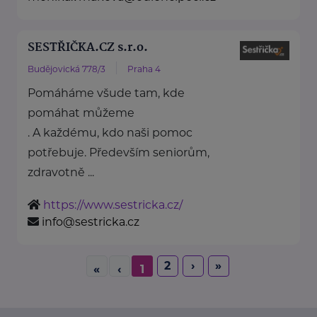
SESTŘIČKA.CZ s.r.o.
Budějovická 778/3
Praha 4
Pomáháme všude tam, kde
pomáhat můžeme
. A každému, kdo naši pomoc
potřebuje. Především seniorům,
zdravotně ...
https://www.sestricka.cz/
info@sestricka.cz
2
›
»
«
‹
1