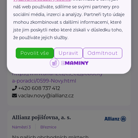
náš web používáte, sdílíme se svými partnery pro
Allianz pojišťovna, a. s.
sociální média, inzerci a analýzy. Partneři tyto údaje
mohou zkombinovat s dalšími informacemi, které
Rybova 26
Rožmitál pod Třemšínem
jste jim poskytli nebo které získali v důsledku toho,
Na našich obchodních místech
že používáte jejich služby.
najdete vždy profesionála, který
vám rád poradí a pomůže.
Povolit vše
Upravit
Odmítnout
https://www.allianz.cz/cs_CZ/pobocky-
a-poradci/0599-Novy.html
+420 608 737 412
vaclav.novy@iallianz.cz
Allianz pojišťovna, a. s.
Náměstí 3
Březnice
Na našich obchodních místech