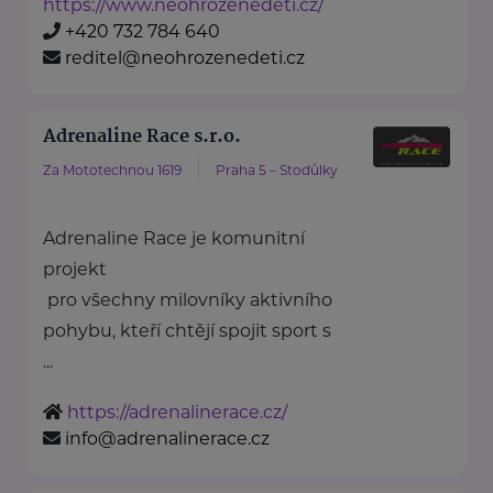
https://www.neohrozenedeti.cz/
+420 732 784 640
reditel@neohrozenedeti.cz
Adrenaline Race s.r.o.
Za Mototechnou 1619
Praha 5 – Stodůlky
Adrenaline Race je komunitní
projekt
pro všechny milovníky aktivního
pohybu, kteří chtějí spojit sport s
...
https://adrenalinerace.cz/
info@adrenalinerace.cz