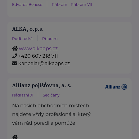
Edvarda Beneše
Příbram - Příbram VII
ALKA, o.p.s.
Podbrdská
Příbram
www.alkaops.cz
+420 607 218 711
kancelar@alkaops.cz
Allianz pojišťovna, a. s.
Nádražní 91
Sedlčany
Na našich obchodních místech
najdete vždy profesionála, který
vám rád poradí a pomůže.