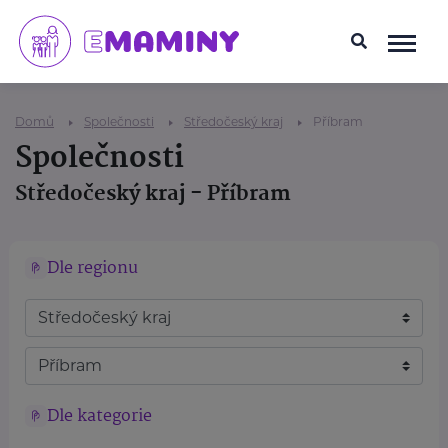
Domů
Společnosti
Středočeský kraj
Příbram
Společnosti
Středočeský kraj - Příbram
Dle regionu
Dle kategorie