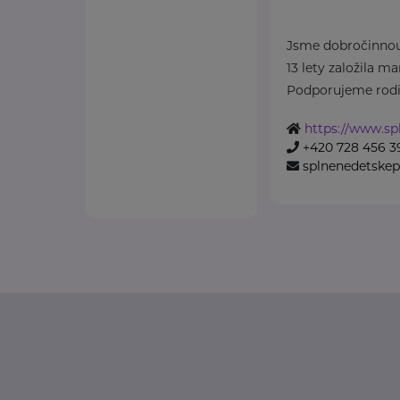
Jsme dobročinnou 
13 lety založila m
Podporujeme rodin
https://www.sp
+420 728 456 3
splnenedetske