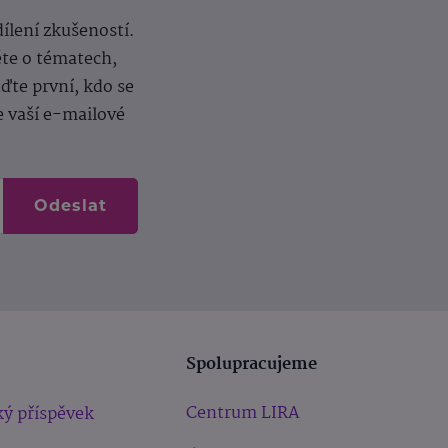
dílení zkušeností.
ěte o tématech,
te první, kdo se
e vaší e-mailové
Odeslat
Spolupracujeme
Centrum LIRA
ý příspěvek