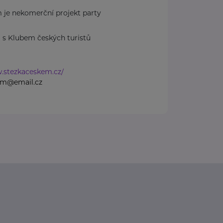
 je nekomerční projekt party
ili s Klubem českých turistů
w.stezkaceskem.cz/
em@email.cz