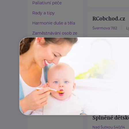
Paliativní péče
Rady a tipy
RCobchod.cz
Harmonie duše a těla
Švermova 782
L
Zaměstnávání osob ze
zdravotním
RCobchod.cz je ro
postižením
roku 2007, který p
Lázeňství a wellness
milovníkům ...
Zdravé spaní a sezení
https://www.rc
+420 226 224 8
Zdravé obutí
info@rcobchod
Zdravotnické potřeby
Cestování
Propojování generací
Splněné dětské
Nad Šutkou 540/14