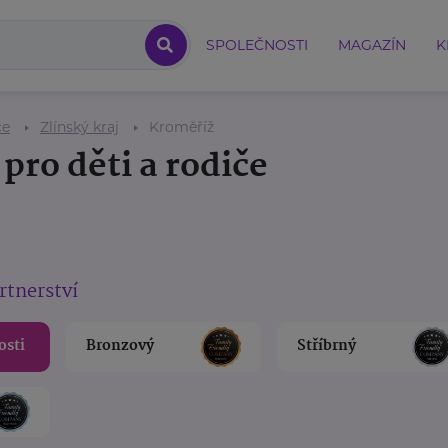
SPOLEČNOSTI
MAGAZÍN
K
če
Zlínský kraj
Kroměříž
pro děti a rodiče
rtnerství
osti
Bronzový
Stříbrný