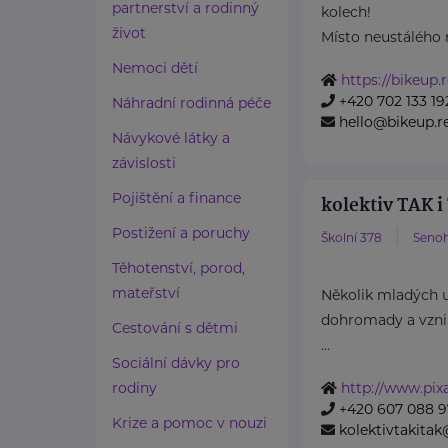
partnerství a rodinný
kolech!
život
Místo neustálého 
Nemoci dětí
https://bikeup.
+420 702 133 19
Náhradní rodinná péče
hello@bikeup.r
Návykové látky a
závislosti
Pojištění a finance
kolektiv TAK i
Postižení a poruchy
Školní 378
Seno
Těhotenství, porod,
mateřství
Několik mladých 
dohromady a vznikl
Cestování s dětmi
...
Sociální dávky pro
rodiny
http://www.pixa
+420 607 088 9
Krize a pomoc v nouzi
kolektivtakita