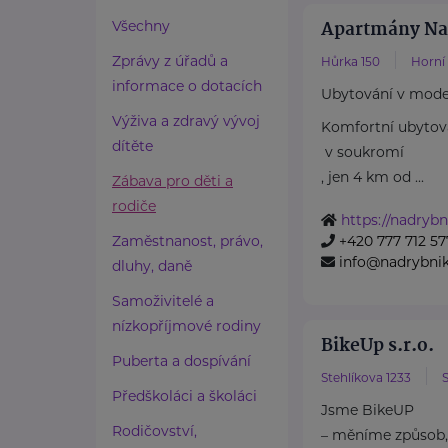
Apartmány Na
Všechny
Zprávy z úřadů a
Hůrka 150
Horní
informace o dotacích
Ubytování v mode
Výživa a zdravý vývoj
Komfortní ubytov
dítěte
v soukromí
, jen 4 km od ...
Zábava pro děti a
rodiče
https://nadrybn
Zaměstnanost, právo,
+420 777 712 57
info@nadrybnik
dluhy, daně
Samoživitelé a
nízkopříjmové rodiny
BikeUp s.r.o.
Puberta a dospívání
Stehlíkova 1233
S
Předškoláci a školáci
Jsme BikeUP
Rodičovství,
– měníme způsob, 