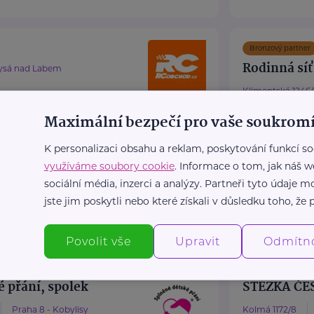
Bronzový partner
Rodinná síť
ysá nad Labem
Klimentská 1246/
dinný e-shop s tradicí od
Maximální bezpečí pro vaše soukromí
řináší radost všem
Průvodce svět
ČR
K personalizaci obsahu a reklam, poskytování funkcí so
Portál Rodinná
využíváme soubory cookie
. Informace o tom, jak náš w
obchod.cz/
platforma zamě
sociální média, inzerci a analýzy. Partneři tyto údaje
00
jste jim poskytli nebo které získali v důsledku toho, že p
.cz
https://rodi
info@rodinn
Povolit vše
Upravit
Odmítn
 přání, spolek
STEZKA ČES
Praha 8 - Kobylisy
Kolmá 1172/8