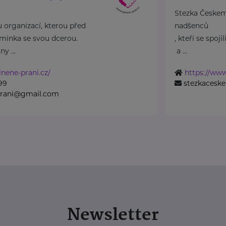
Stezka Českem
organizací, kterou před
nadšenců
aminka se svou dcerou.
, kteří se spoj
y ...
a ...
lnene-prani.cz/
https://ww
99
stezkacesk
prani@gmail.com
Newsletter