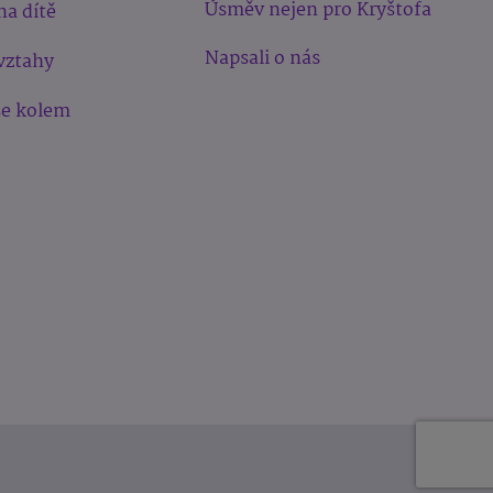
Úsměv nejen pro Kryštofa
na dítě
Napsali o nás
vztahy
še kolem