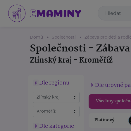
Domů
Společnosti
Zábava pro děti a rodi
Společnosti - Zábava 
Zlínský kraj - Kroměříž
Dle regionu
Dle úrovně pa
Všechny společn
Platinový
Dle kategorie