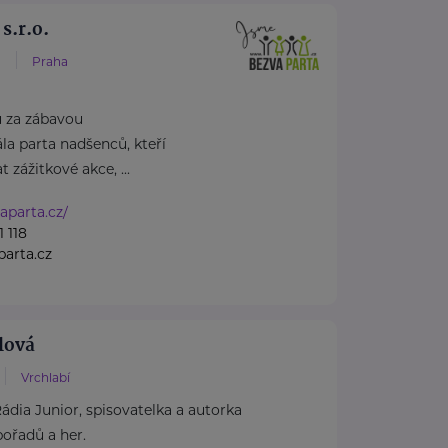
s.r.o.
1
Praha
u za zábavou
la parta nadšenců, kteří
t zážitkové akce, ...
aparta.cz/
 118
arta.cz
lová
Vrchlabí
dia Junior, spisovatelka a autorka
ořadů a her.