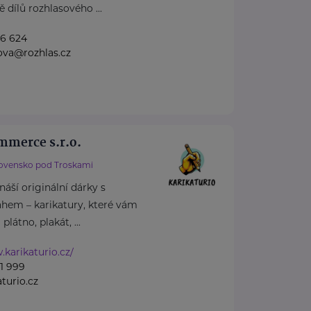
 dílů rozhlasového ...
96 624
ova@rozhlas.cz
merce s.r.o.
ovensko pod Troskami
náší originální dárky s
hem – karikatury, které vám
látno, plakát, ...
.karikaturio.cz/
1 999
turio.cz