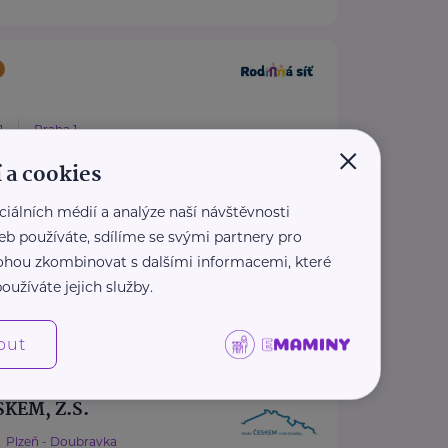
1
Praha 1
×
 a cookies
em náhradní rodinné péče v
ciálních médií a analýze naší návštěvnosti
 síť je přední informační
eb používáte, sdílíme se svými partnery pro
řená ...
 mohou zkombinovat s dalšími informacemi, které
oužíváte jejich služby.
nnasit.cz/
asit.cz
out
KEM, Z.S.
Plzeň - Doubravka