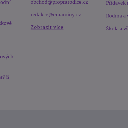
obchod@proprarodice.cz
hodní
Přídavek 
redakce@emaminy.cz
Rodina a 
skové
Zobrazit více
Škola a v
bových
těží