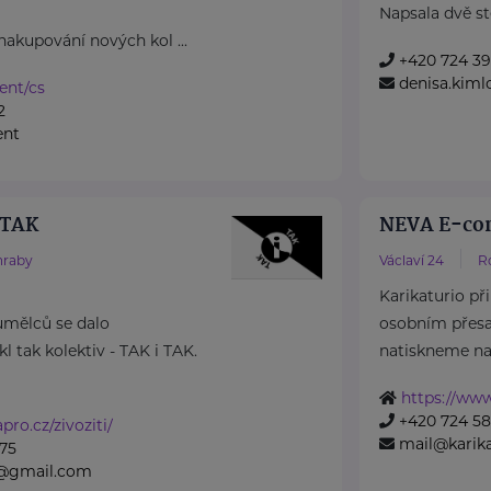
Napsala dvě stě
nakupování nových kol ...
+420 724 3
denisa.kiml
rent/cs
2
ent
 TAK
NEVA E-com
hraby
Václaví 24
R
Karikaturio při
umělců se dalo
osobním přesa
 tak kolektiv - TAK i TAK.
natiskneme na p
https://www
+420 724 58
pro.cz/zivoziti/
mail@karika
75
k@gmail.com