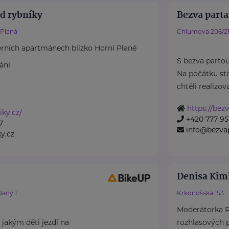
d rybníky
Bezva parta 
 Planá
Chlumova 206/2
rních apartmánech blízko Horní Plané
S bezva parto
ání
Na počátku stá
chtěli realizova
https://bezv
iky.cz/
+420 777 951
7
info@bezvap
y.cz
Denisa Kim
laný 1
Krkonošská 153
Moderátorka Rá
jakým děti jezdí na
rozhlasových p