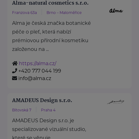
Alma-natural cosmetics s.r.o.
Franzova 63a
Brno – Maloměřice
Alma je česká značka botanické
péče o pleť, která nabízí
prémiovou přírodní kosmetiku
založenou na ...
https://alma.cz/
+420 777 044 199
info@alma.cz
AMADEUS Design s.r.o.
Bítovská 7
Praha 4
AMADEUS Design s.r.o. je
specializované vizuální studio,
které se věnuje