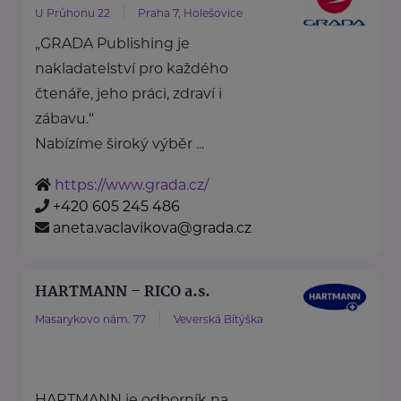
U Průhonu 22
Praha 7, Holešovice
„GRADA Publishing je
nakladatelství pro každého
čtenáře, jeho práci, zdraví i
zábavu.“
Nabízíme široký výběr ...
https://www.grada.cz/
+420 605 245 486
aneta.vaclavikova@grada.cz
HARTMANN – RICO a.s.
Masarykovo nám. 77
Veverská Bítýška
HARTMANN je odborník na