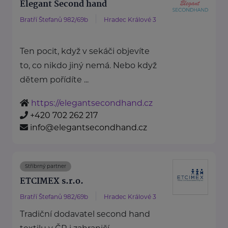
Elegant Second hand
Bratří Štefanů 982/69b
Hradec Králové 3
Ten pocit, když v sekáči objevíte
to, co nikdo jiný nemá. Nebo když
dětem pořídíte ...
https://elegantsecondhand.cz
+420 702 262 217
info@elegantsecondhand.cz
Stříbrný partner
ETCIMEX s.r.o.
Bratří Štefanů 982/69b
Hradec Králové 3
Tradiční dodavatel second hand