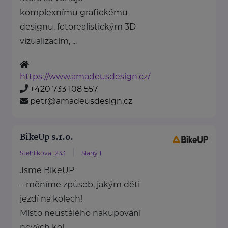
komplexnímu grafickému
designu, fotorealistickým 3D
vizualizacím, ...
https://www.amadeusdesign.cz/
+420 733 108 557
petr@amadeusdesign.cz
BikeUp s.r.o.
Stehlíkova 1233
Slaný 1
Jsme BikeUP
– měníme způsob, jakým děti
jezdí na kolech!
Místo neustálého nakupování
nových kol ...