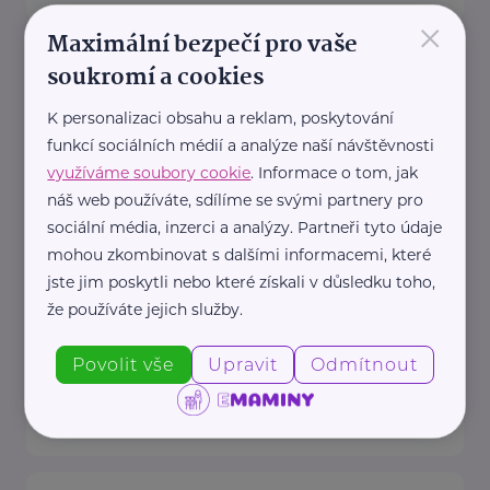
×
Maximální bezpečí pro vaše
Český zahrádkářský svaz, z.s.
soukromí a cookies
Rokycanova 318/15
Praha 3 - Žižkov
K personalizaci obsahu a reklam, poskytování
Redakce webu iZahrádkář.cz
funkcí sociálních médií a analýze naší návštěvnosti
e-mail: tomasek@zahradkari.cz
využíváme soubory cookie
. Informace o tom, jak
Redakce časopisu
náš web používáte, sdílíme se svými partnery pro
Rokycanova 15, 130 00 Praha 3e-
sociální média, inzerci a analýzy. Partneři tyto údaje
mohou zkombinovat s dalšími informacemi, které
mail: redakce@zahradkari.cz
jste jim poskytli nebo které získali v důsledku toho,
tel.: 222 781 773
že používáte jejich služby.
fax: ...
Povolit vše
Upravit
Odmítnout
https://www.zahradkari.cz/
+420 222 782 710
ustredi@zahradkari.cz