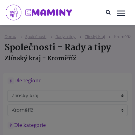
Domů
Společnosti
Rady a tipy
Zlínský kraj
Kroměříž
Společnosti - Rady a tipy
Zlínský kraj - Kroměříž
Dle regionu
Dle kategorie