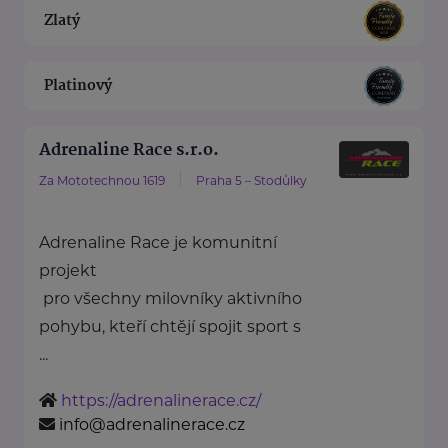
Zlatý
Platinový
Adrenaline Race s.r.o.
Za Mototechnou 1619
Praha 5 – Stodůlky
Adrenaline Race je komunitní
projekt
pro všechny milovníky aktivního
pohybu, kteří chtějí spojit sport s
...
https://adrenalinerace.cz/
info@adrenalinerace.cz