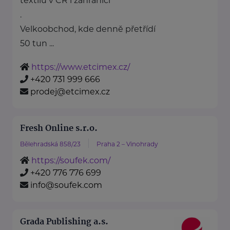
textilu v ČR i zahraničí
.
Velkoobchod, kde denně přetřídí
50 tun ...
https://www.etcimex.cz/
+420 731 999 666
prodej@etcimex.cz
Fresh Online s.r.o.
Bělehradská 858/23
Praha 2 – Vinohrady
https://soufek.com/
+420 776 776 699
info@soufek.com
Grada Publishing a.s.