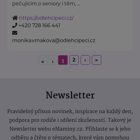
pečujícím o seniory i těm, ...
https://odlehcipeci.cz/
+420 728 166 441
monika.vrnakova@odlehcipeci.cz
2
›
»
«
‹
1
Newsletter
Pravidelný přísun novinek, inspirace na každý den,
podpora pro rodiče i sdílení zkušeností. Takový je
Newsletter webu eMaminy.cz. Přihlaste se k jeho
odběru a čtěte o tématech, které vám pomohou