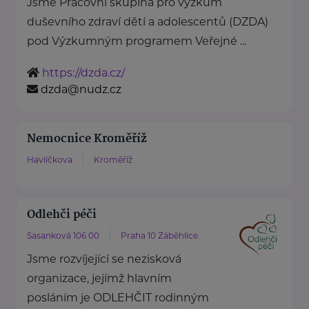
Jsme Pracovní skupina pro výzkum
duševního zdraví dětí a adolescentů (DZDA)
pod Výzkumným programem Veřejné ...
https://dzda.cz/
dzda@nudz.cz
Nemocnice Kroměříž
Havlíčkova
Kroměříž
Odlehči péči
Sasanková 106 00
Praha 10 Záběhlice
Jsme rozvíjející se nezisková
organizace, jejímž hlavním
posláním je ODLEHČIT rodinným