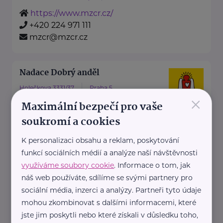
https://www.mzcr.cz/
+420 224 971 111
mzcr@mzcr.cz
Nadace Dobrý anděl
Holečkova 3331/37
Praha 5
×
Maximální bezpečí pro vaše
Nadace Dobrý anděl pomáhá
soukromí a cookies
rodinám s dětmi, ve kterých se
dítě, maminka nebo tatínek
K personalizaci obsahu a reklam, poskytování
potýkají ...
funkcí sociálních médií a analýze naší návštěvnosti
využíváme soubory cookie
. Informace o tom, jak
https://www.dobryandel.cz/
náš web používáte, sdílíme se svými partnery pro
+420 733 119 119
sociální média, inzerci a analýzy. Partneři tyto údaje
dobryandel@dobryandel.cz
mohou zkombinovat s dalšími informacemi, které
jste jim poskytli nebo které získali v důsledku toho,