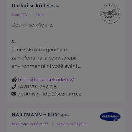
Dotkni se křídel z.s.
Jívka 216
Jívka
Dotkni se křídel z.
s.
je nezisková organizace
zaměřená na falcony terapii,
environmentální vzdělávání ...
http://dotknisekridel.cz/
+420 792 262 128
dotknisekridel@seznam.cz
HARTMANN – RICO a.s.
Masarykovo nám. 77
Veverská Bítýška