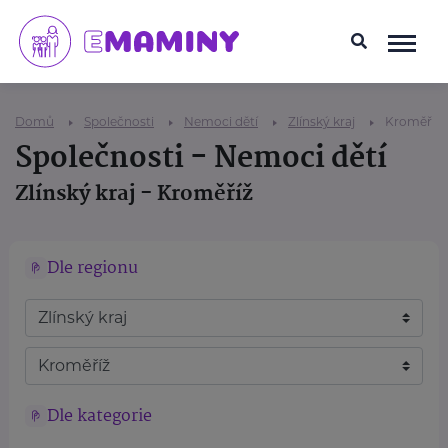
Domů
Společnosti
Nemoci dětí
Zlínský kraj
Kroměříž
Společnosti - Nemoci dětí
Zlínský kraj - Kroměříž
Dle regionu
Dle kategorie