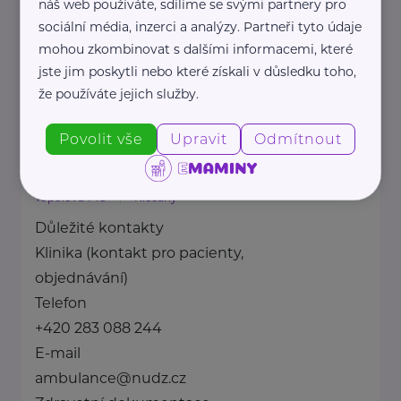
náš web používáte, sdílíme se svými partnery pro
Spojujeme dobrovolnické ...
sociální média, inzerci a analýzy. Partneři tyto údaje
mohou zkombinovat s dalšími informacemi, které
www.nadobrovolnictvi.cz
jste jim poskytli nebo které získali v důsledku toho,
+420 606 512 905
že používáte jejich služby.
info@nadobrovolnictvi.cz
Povolit vše
Upravit
Odmítnout
Národní ústav duševního zdraví
Topolová 748
Klecany
Důležité kontakty
Klinika (kontakt pro pacienty,
objednávání)
Telefon
+420 283 088 244
E-mail
ambulance@nudz.cz