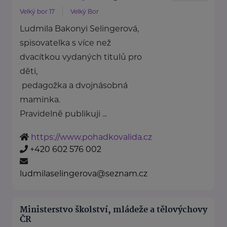
Velký bor 17
Velký Bor
Ludmila Bakonyi Selingerová,
spisovatelka s více než
dvacítkou vydaných titulů pro
děti,
pedagožka a dvojnásobná
maminka.
Pravidelně publikuji ...
https://www.pohadkovalida.cz
+420 602 576 002
ludmilaselingerova@seznam.cz
Ministerstvo školství, mládeže a tělovýchovy
ČR