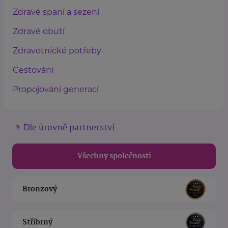
Zdravé spaní a sezení
Zdravé obutí
Zdravotnické potřeby
Cestování
Propojování generací
Dle úrovně partnerství
Všechny společnosti
Bronzový
Stříbrný