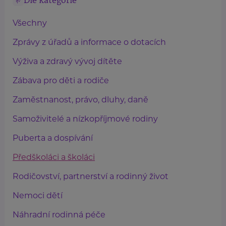
Dle kategorie
Všechny
Zprávy z úřadů a informace o dotacích
Výživa a zdravý vývoj dítěte
Zábava pro děti a rodiče
Zaměstnanost, právo, dluhy, daně
Samoživitelé a nízkopříjmové rodiny
Puberta a dospívání
Předškoláci a školáci
Rodičovství, partnerství a rodinný život
Nemoci dětí
Náhradní rodinná péče