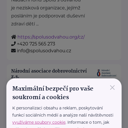
je nezisková organizace, jejímž
posláním je podporovat duševní
zdraví dětí ...
https://spolusodvahou.org/cz/
+420 725 565 273
info@spolusodvahou.cz
Národní asociace dobrovolnictví
z.s.
×
Kaznějovská 1517/51
Plzeň
Maximální bezpečí pro vaše
soukromí a cookies
Národní asociace dobrovolnictví,
K personalizaci obsahu a reklam, poskytování
z.s. je zastřešující dobrovolnou,
funkcí sociálních médií a analýze naší návštěvnosti
neziskovou, nezávislou a
využíváme soubory cookie
. Informace o tom, jak
nepolitickou organizací.