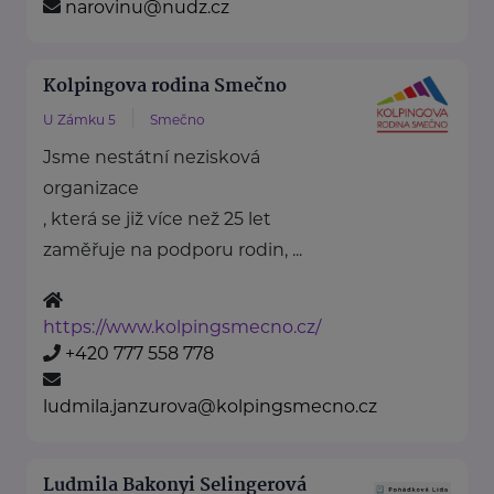
narovinu@nudz.cz
Kolpingova rodina Smečno
U Zámku 5
Smečno
Jsme nestátní nezisková
organizace
, která se již více než 25 let
zaměřuje na podporu rodin, ...
https://www.kolpingsmecno.cz/
+420 777 558 778
ludmila.janzurova@kolpingsmecno.cz
Ludmila Bakonyi Selingerová