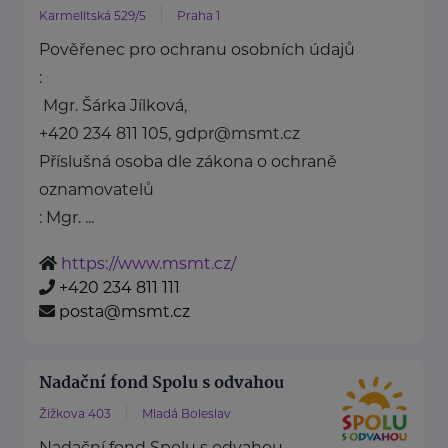
Karmelitská 529/5
Praha 1
Pověřenec pro ochranu osobních údajů
:
Mgr. Šárka Jílková,
+420 234 811 105, gdpr@msmt.cz
Příslušná osoba dle zákona o ochraně
oznamovatelů
: Mgr. ...
https://www.msmt.cz/
+420 234 811 111
posta@msmt.cz
Nadační fond Spolu s odvahou
Žižkova 403
Mladá Boleslav
Nadační fond Spolu s odvahou