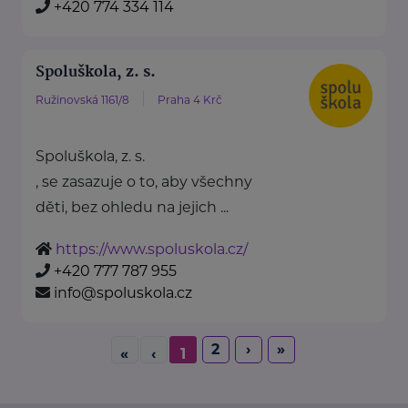
+420 774 334 114
Spoluškola, z. s.
Ružinovská 1161/8
Praha 4 Krč
Spoluškola, z. s.
, se zasazuje o to, aby všechny
děti, bez ohledu na jejich ...
https://www.spoluskola.cz/
+420 777 787 955
info@spoluskola.cz
2
›
»
«
‹
1