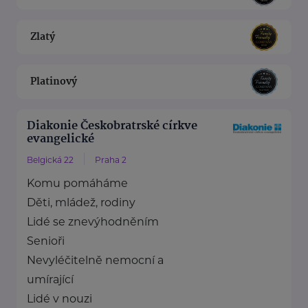
Zlatý
Platinový
Diakonie Českobratrské církve
evangelické
Belgická 22
Praha 2
Komu pomáháme
Děti, mládež, rodiny
Lidé se znevýhodněním
Senioři
Nevyléčitelně nemocní a
umírající
Lidé v nouzi