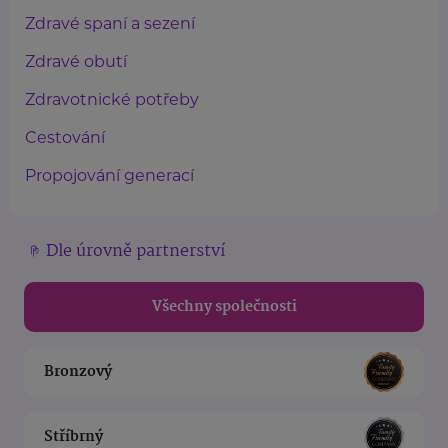
Zdravé spaní a sezení
Zdravé obutí
Zdravotnické potřeby
Cestování
Propojování generací
Dle úrovně partnerství
Všechny společnosti
Bronzový
Stříbrný