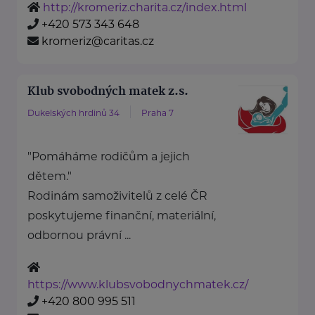
http://kromeriz.charita.cz/index.html
+420 573 343 648
kromeriz@caritas.cz
Klub svobodných matek z.s.
Dukelských hrdinů 34
Praha 7
"Pomáháme rodičům a jejich
dětem."
Rodinám samoživitelů z celé ČR
poskytujeme finanční, materiální,
odbornou právní ...
https://www.klubsvobodnychmatek.cz/
+420 800 995 511