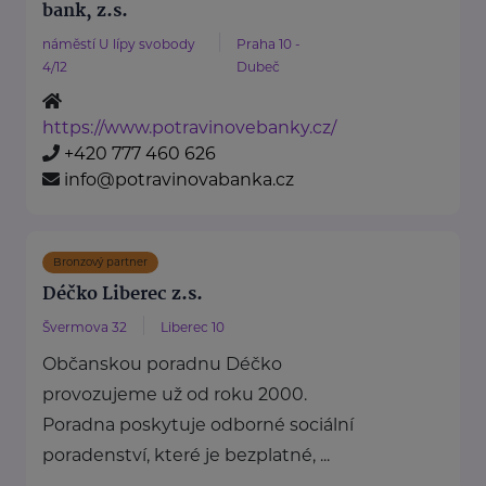
bank, z.s.
náměstí U lípy svobody
Praha 10 -
4/12
Dubeč
https://www.potravinovebanky.cz/
+420 777 460 626
info@potravinovabanka.cz
Bronzový partner
Déčko Liberec z.s.
Švermova 32
Liberec 10
Občanskou poradnu Déčko
provozujeme už od roku 2000.
Poradna poskytuje odborné sociální
poradenství, které je bezplatné, ...