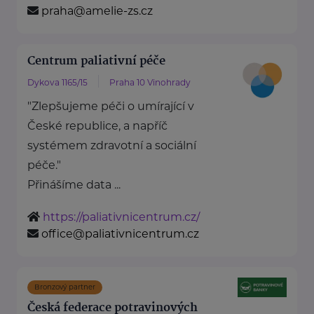
praha@amelie-zs.cz
Centrum paliativní péče
Dykova 1165/15
Praha 10 Vinohrady
"Zlepšujeme péči o umírající v
České republice, a napříč
systémem zdravotní a sociální
péče."
Přinášíme data ...
https://paliativnicentrum.cz/
office@paliativnicentrum.cz
Bronzový partner
Česká federace potravinových