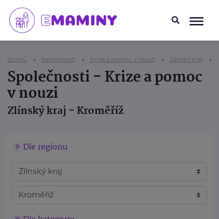
Domů
Společnosti
Krize a pomoc v nouzi
Zlínský kraj
Společnosti - Krize a pomoc
v nouzi
Zlínský kraj - Kroměříž
Dle regionu