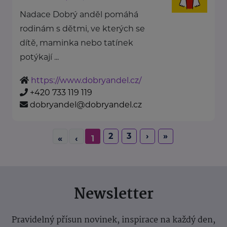
Nadace Dobrý anděl pomáhá
rodinám s dětmi, ve kterých se
dítě, maminka nebo tatínek
potýkají ...
https://www.dobryandel.cz/
+420 733 119 119
dobryandel@dobryandel.cz
2
3
›
»
«
‹
1
Newsletter
Pravidelný přísun novinek, inspirace na každý den,