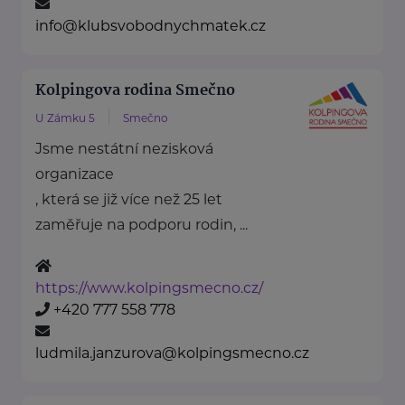
info@klubsvobodnychmatek.cz
Kolpingova rodina Smečno
U Zámku 5
Smečno
Jsme nestátní nezisková
organizace
, která se již více než 25 let
zaměřuje na podporu rodin, ...
https://www.kolpingsmecno.cz/
+420 777 558 778
ludmila.janzurova@kolpingsmecno.cz