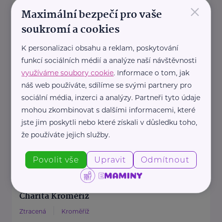
×
Maximální bezpečí pro vaše
Diakonie ČCE je ...
soukromí a cookies
https://diakonie.cz/
+420 242 487 812
K personalizaci obsahu a reklam, poskytování
info@diakonie.cz
funkcí sociálních médií a analýze naší návštěvnosti
využíváme soubory cookie
. Informace o tom, jak
náš web používáte, sdílíme se svými partnery pro
Dluhová a sociální poradna, z.s
sociální média, inzerci a analýzy. Partneři tyto údaje
mohou zkombinovat s dalšími informacemi, které
Chebská 73/48
Karlovy Vary
jste jim poskytli nebo které získali v důsledku toho,
že používáte jejich služby.
https://www.dluhovaporadna.cz/
+420 800 214 214
Povolit vše
Upravit
Odmítnout
info@dluhovaporadna.cz
Charita Kroměříž
Ztracená
Kroměříž