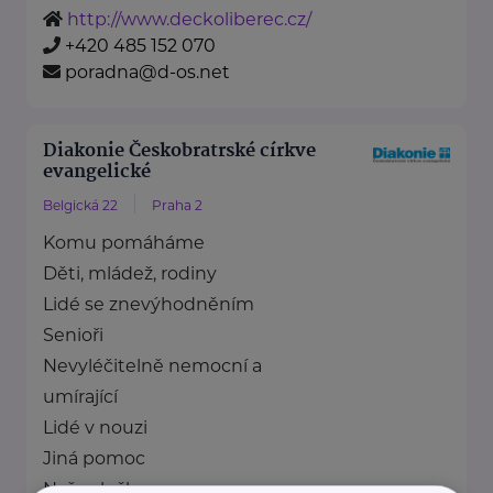
http://www.deckoliberec.cz/
+420 485 152 070
poradna@d-os.net
Diakonie Českobratrské církve
evangelické
Belgická 22
Praha 2
Komu pomáháme
Děti, mládež, rodiny
Lidé se znevýhodněním
Senioři
Nevyléčitelně nemocní a
umírající
Lidé v nouzi
Jiná pomoc
Naše služby