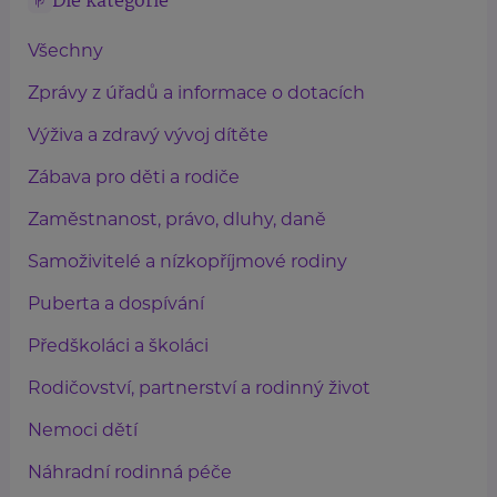
Dle kategorie
Všechny
Zprávy z úřadů a informace o dotacích
Výživa a zdravý vývoj dítěte
Zábava pro děti a rodiče
Zaměstnanost, právo, dluhy, daně
Samoživitelé a nízkopříjmové rodiny
Puberta a dospívání
Předškoláci a školáci
Rodičovství, partnerství a rodinný život
Nemoci dětí
Náhradní rodinná péče