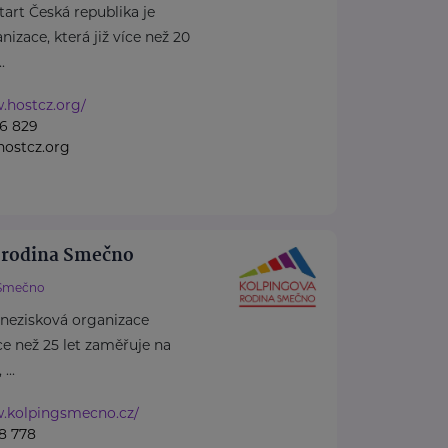
rt Česká republika je
izace, která již více než 20
.
.hostcz.org/
6 829
ostcz.org
 rodina Smečno
Smečno
 nezisková organizace
více než 25 let zaměřuje na
...
w.kolpingsmecno.cz/
8 778