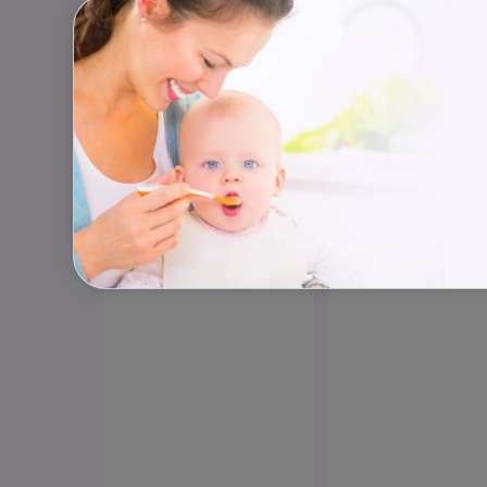
Sezimova 3
Prah
Nadační fond SP
hostitelskou péči 
dětských domovů s
https://www.spo
+420 608 452 12
info@spoluzivo