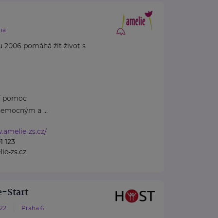
.
ha
u 2006 pomáhá žít život s
ní pomoc
emocným a ...
.amelie-zs.cz/
1 123
ie-zs.cz
-Start
/22
Praha 6