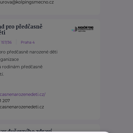
nzurova@kolpingsmecno.cz
nd pro předčasně
ti
 157/36
Praha 4
pro předčasně narozené děti
rganizace
á rodinám předčasně
í.
dcasnenarozenedeti.cz/
1 207
casnenarozenedeti.cz
av duševního zdraví