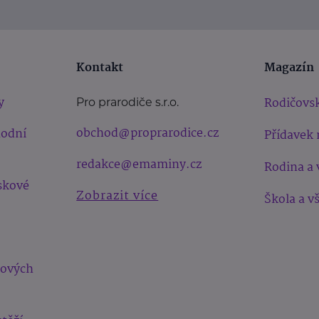
Kontakt
Magazín
y
Rodičovsk
Pro prarodiče s.r.o.
obchod@proprarodice.cz
hodní
Přídavek 
redakce@emaminy.cz
Rodina a 
skové
Zobrazit více
Škola a v
bových