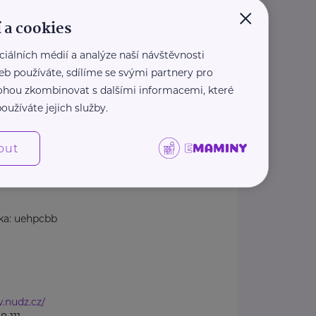
×
Klecany
 a cookies
akty
ciálních médií a analýze naší návštěvnosti
kt pro pacienty, objednávání)
eb používáte, sdílíme se svými partnery pro
 mohou zkombinovat s dalšími informacemi, které
244
oužíváte jejich služby.
dz.cz
kumentace
out
11
ka: uehpcbb
.nudz.cz/