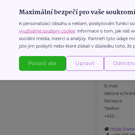
a 4
Topolová 748
Maximální bezpečí pro vaše soukromí
Důležité kont
K personalizaci obsahu a reklam, poskytování funkcí so
OLUŽIVOT propaguje
Klinika (konta
využíváme soubory cookie
. Informace o tom, jak náš w
a propojuje děti z
Telefon
sociální média, inzerci a analýzy. Partneři tyto údaje
e zájemci ...
+420 283 088 
jste jim poskytli nebo které získali v důsledku toho, že p
E-mail
luzivot.cz/
ambulance@nu
1
Povolit vše
Upravit
Zdravotní do
Odmítn
t.cz
Telefon
+420 283 088 1
E-mail
datová schrán
Recepce
Telefon
+420 ...
https://www