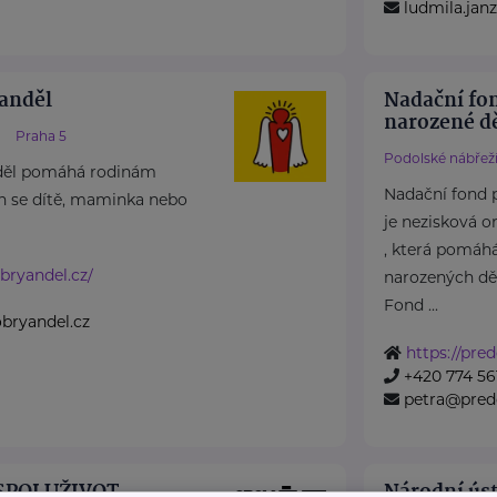
ludmila.ja
anděl
Nadační fo
narozené dě
Praha 5
Podolské nábřeží
děl pomáhá rodinám
Nadační fond 
ch se dítě, maminka nebo
je nezisková o
, která pomáh
bryandel.cz/
narozených dět
Fond ...
bryandel.cz
https://pre
+420 774 56
petra@pred
 SPOLUŽIVOT
Národní úst