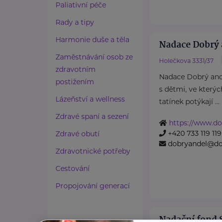
Paliativní péče
Rady a tipy
Harmonie duše a těla
Nadace Dobrý 
Zaměstnávání osob ze
Holečkova 3331/37
zdravotním
Nadace Dobrý an
postižením
s dětmi, ve který
Lázeňství a wellness
tatínek potýkají ...
Zdravé spaní a sezení
https://www.do
+420 733 119 119
Zdravé obutí
dobryandel@do
Zdravotnické potřeby
Cestování
Propojování generací
Nadační fond