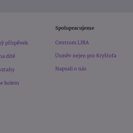
Spolupracujeme
Centrum LIRA
ý příspěvek
Úsměv nejen pro Kryštofa
na dítě
Napsali o nás
vztahy
še kolem