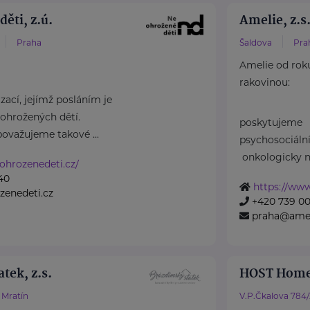
ěti, z.ú.
Amelie, z.s
Praha
Šaldova
Pra
Amelie od rok
rakovinou:
ací, jejímž posláním je
ohrožených dětí.
poskytujeme
považujeme takové ...
psychosociál
onkologicky n
ohrozenedeti.cz/
40
https://www
zenedeti.cz
+420 739 00
praha@amel
tek, z.s.
HOST Home
Mratín
V.P.Čkalova 784