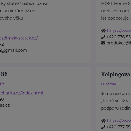
ký statek“ nabízí luxusní
HOST Home-Sta
m seniorům již od
nezisková organ
ového věku
let podporuje ..
https://www
+420 776 55
azdimskystatek.cz/
produkce@h
72
na@gmail.com
říž
Kolpingova
íž
U Zámku 5
.charita.cz/index.html
Jsme nestátní
48
, která se již 
as.cz
podporu rodin, 
https://ww
+420 777 55