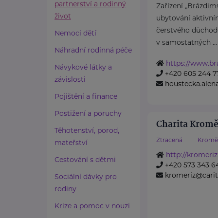
partnerství a rodinný
Zařízení „Brázdims
život
ubytování aktivní
čerstvého důchod
Nemoci dětí
v samostatných ...
Náhradní rodinná péče
https://www.br
Návykové látky a
+420 605 244 7
závislosti
houstecka.ale
Pojištění a finance
Postižení a poruchy
Charita Kromě
Těhotenství, porod,
Ztracená
Kroměř
mateřství
http://kromeriz
Cestování s dětmi
+420 573 343 6
kromeriz@carit
Sociální dávky pro
rodiny
Krize a pomoc v nouzi