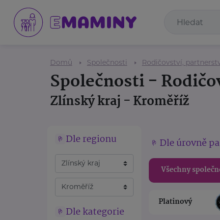
Domů
Společnosti
Rodičovství, partnerstv
Společnosti - Rodičov
Zlínský kraj - Kroměříž
Dle regionu
Dle úrovně pa
Všechny společn
Platinový
Dle kategorie