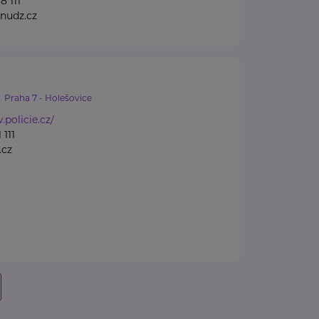
8 111
nudz.cz
Praha 7 - Holešovice
.policie.cz/
 111
.cz