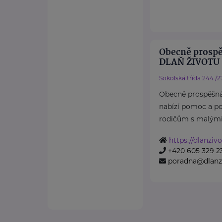
Obecně prospě
DLAŇ ŽIVOTU
Sokolská třída 244 /2
Obecně prospěšná
nabízí pomoc a p
rodičům s malými 
https://dlanzivo
+420 605 329 2
poradna@dlanzi