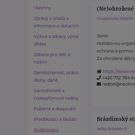
(Ne)ohrožené d
Všechny
Zprávy z úřadů a
Chudenická 1059/30
informace o dotacích
Jsme
Výživa a zdravý vývoj
neziskovou organiz
dítěte
ochrana a pomoc 
Zábava pro děti a
Za ohrožené děti 
rodiče
https://www.ne
Zaměstnanost, právo,
+420 732 784 6
dluhy, daně
reditel@neohro
Samoživitelé a
nízkopříjmové rodiny
Puberta a dospívání
Brázdimský sta
Předškoláci a školáci
Veliký Brázdim 9
Rodičovství,