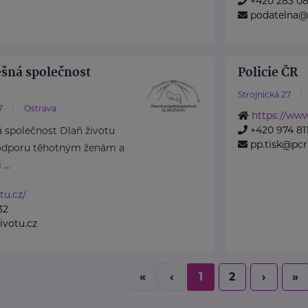
+420 283 08
podatelna@
šná společnost
Policie ČR
Strojnická 27
7
Ostrava
https://www
+420 974 811
 společnost Dlaň životu
pp.tisk@pcr
odporu těhotným ženám a
...
tu.cz/
32
votu.cz
«
‹
1
2
›
»