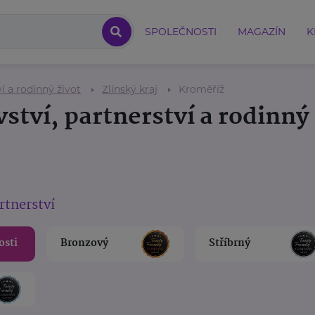
SPOLEČNOSTI
MAGAZÍN
K
í a rodinný život
Zlínský kraj
Kroměříž
ství, partnerství a rodinný 
rtnerství
osti
Bronzový
Stříbrný