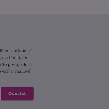
dílení zkušeností.
ěte o tématech,
te první, kdo se
e vaší e-mailové
Odeslat