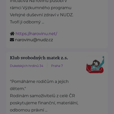
Iniciativa Na rovinu působí v
rámci Výzkumného programu
Veřejné duševní zdraví v NUDZ.
Tvoří ji odborný ...
https://narovinu.net/
narovinu@nudz.cz
Klub svobodných matek z.s.
Dukelských hrdinů 34
Praha 7
"Pomáháme rodičům a jejich
dětem."
Rodinám samoživitelů z celé ČR
poskytujeme finanční, materiální,
odbornou právní ...