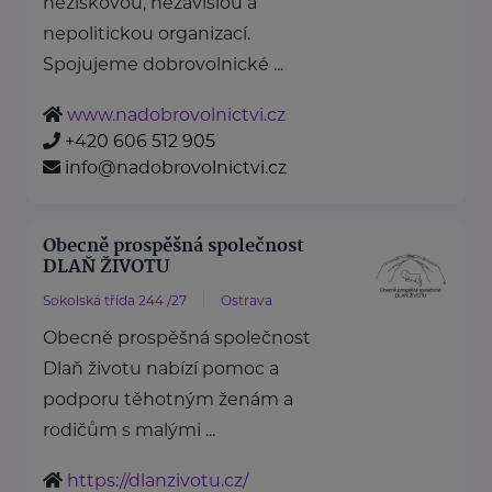
neziskovou, nezávislou a
nepolitickou organizací.
Spojujeme dobrovolnické ...
www.nadobrovolnictvi.cz
+420 606 512 905
info@nadobrovolnictvi.cz
Obecně prospěšná společnost
DLAŇ ŽIVOTU
Sokolská třída 244 /27
Ostrava
Obecně prospěšná společnost
Dlaň životu nabízí pomoc a
podporu těhotným ženám a
rodičům s malými ...
https://dlanzivotu.cz/