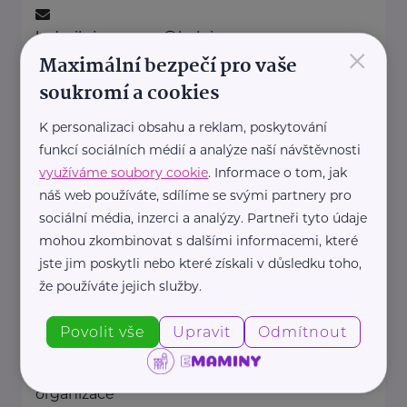
ludmila.janzurova@kolpingsmecno.cz
×
Maximální bezpečí pro vaše
soukromí a cookies
Ministerstvo práce a sociálních věcí ČR
K personalizaci obsahu a reklam, poskytování
Na Poříčním právu 1/376
Praha 2
funkcí sociálních médií a analýze naší návštěvnosti
https://www.mpsv.cz/
využíváme soubory cookie
. Informace o tom, jak
+420 950 191 111
náš web používáte, sdílíme se svými partnery pro
posta@mpsv.cz
sociální média, inzerci a analýzy. Partneři tyto údaje
mohou zkombinovat s dalšími informacemi, které
jste jim poskytli nebo které získali v důsledku toho,
Nadační fond pro předčasně
narozené děti
že používáte jejich služby.
Podolské nábřeží 157/36
Praha 4
Povolit vše
Upravit
Odmítnout
Nadační fond pro předčasně
narozené děti je nezisková
organizace