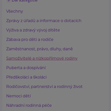
Dle kategorie
Všechny
Zprávy z úřadů a informace o dotacích
Výživa a zdravý vývoj dítěte
Zábava pro děti a rodiče
Zaměstnanost, právo, dluhy, daně
Samoživitelé a nízkopříjmové rodiny
Puberta a dospívání
Předškoláci a školáci
Rodičovství, partnerství a rodinný život
Nemoci dětí
Náhradní rodinná péče