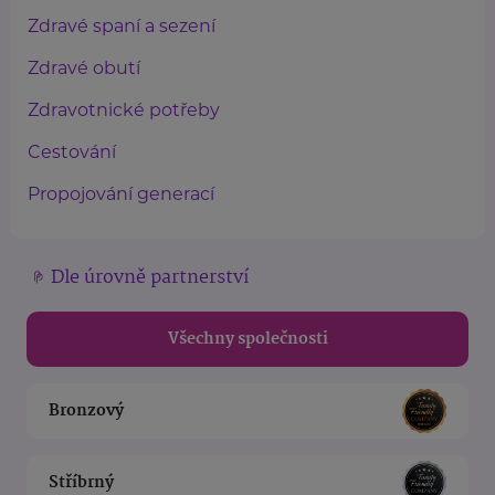
Zdravé spaní a sezení
Zdravé obutí
Zdravotnické potřeby
Cestování
Propojování generací
Dle úrovně partnerství
Všechny společnosti
Bronzový
Stříbrný