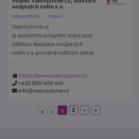
Projekt VašeVýživné.cz, Asociace
neúplných rodin z.s.
Národní 961/25
Praha 1
VašeVýživné.cz
je asistenční program, který pod
záštitou Asociace neúplných
rodin z. s. pomáhá rodičům získat
...
https://www.vasevyzivne.cz/
+420 800 400 441
info@vasevyzivne.cz
2
›
»
«
‹
1