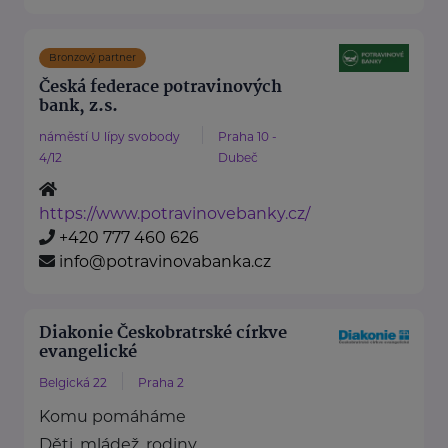
Bronzový partner
Česká federace potravinových
bank, z.s.
náměstí U lípy svobody
Praha 10 -
4/12
Dubeč
https://www.potravinovebanky.cz/
+420 777 460 626
info@potravinovabanka.cz
Diakonie Českobratrské církve
evangelické
Belgická 22
Praha 2
Komu pomáháme
Děti, mládež, rodiny