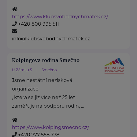
https://www.klubsvobodnychmatek.cz/
+420 800 995 511
info@klubsvobodnychmatek.cz
Kolpingova rodina Smečno
U Zámku 5
Smečno
Jsme nestátní nezisková
organizace
, která se již více než 25 let
zaměřuje na podporu rodin, ...
https://www.kolpingsmecno.cz/
+420 777 558 778