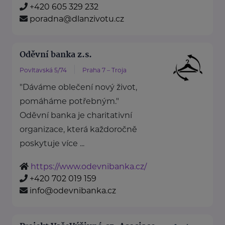
+420 605 329 232
poradna@dlanzivotu.cz
Oděvní banka z.s.
Povltavská 5/74
Praha 7 – Troja
"Dáváme oblečení nový život,
pomáháme potřebným."
Oděvní banka je charitativní
organizace, která každoročně
poskytuje více ...
https://www.odevnibanka.cz/
+420 702 019 159
info@odevnibanka.cz