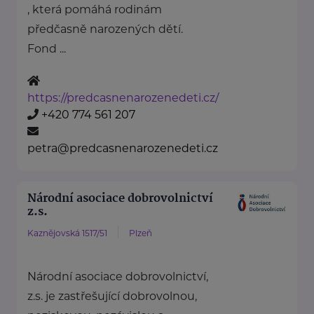
, která pomáhá rodinám
předčasně narozených dětí.
Fond ...
https://predcasnenarozenedeti.cz/
+420 774 561 207
petra@predcasnenarozenedeti.cz
Národní asociace dobrovolnictví
z.s.
Kaznějovská 1517/51
Plzeň
Národní asociace dobrovolnictví,
z.s. je zastřešující dobrovolnou,