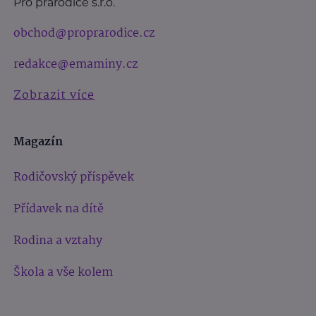
Pro prarodiče s.r.o.
obchod@proprarodice.cz
redakce@emaminy.cz
Zobrazit více
Magazín
Rodičovský příspěvek
Přídavek na dítě
Rodina a vztahy
Škola a vše kolem