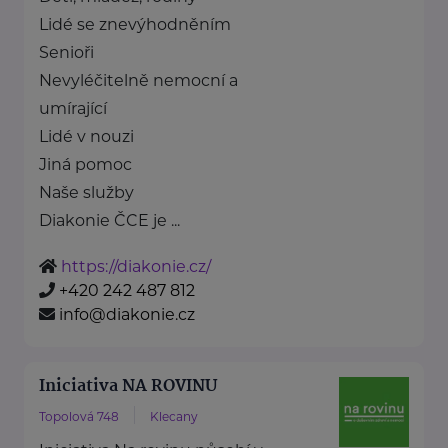
Lidé se znevýhodněním
Senioři
Nevyléčitelně nemocní a
umírající
Lidé v nouzi
Jiná pomoc
Naše služby
Diakonie ČCE je ...
https://diakonie.cz/
+420 242 487 812
info@diakonie.cz
Iniciativa NA ROVINU
Topolová 748
Klecany