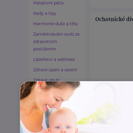
Paliativní péče
Rady a tipy
Ochotnické div
Harmonie duše a těla
Zaměstnávání osob ze
zdravotním
postižením
Lázeňství a wellness
Zdravé spaní a sezení
Zdravé obutí
Zdravotnické potřeby
Cestování
Propojování generací
Bronzový partner
Rodinná síť
Klimentská 1246/1