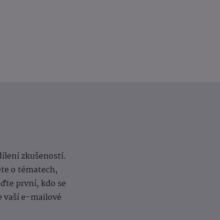
dílení zkušeností.
ěte o tématech,
te první, kdo se
e vaší e-mailové