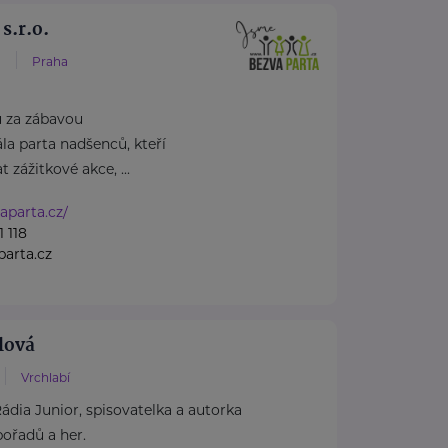
s.r.o.
1
Praha
u za zábavou
la parta nadšenců, kteří
t zážitkové akce, ...
aparta.cz/
 118
arta.cz
lová
Vrchlabí
dia Junior, spisovatelka a autorka
ořadů a her.