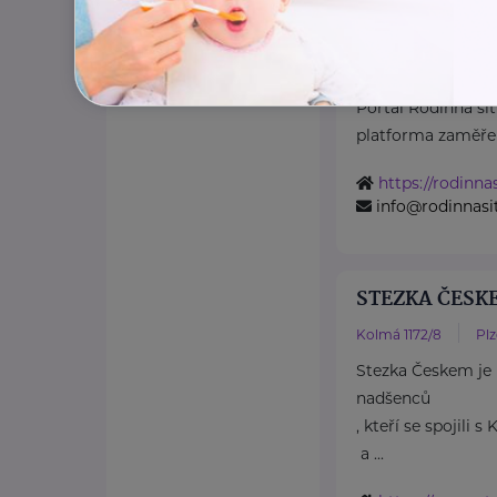
Průvodce světem 
ČR
Portál Rodinná síť
platforma zaměřen
https://rodinnas
info@rodinnasit
STEZKA ČESKE
Kolmá 1172/8
Pl
Stezka Českem je 
nadšenců
, kteří se spojili 
a ...