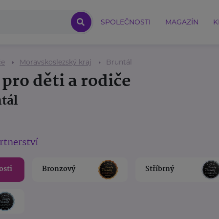
SPOLEČNOSTI
MAGAZÍN
K
če
Moravskoslezský kraj
Bruntál
pro děti a rodiče
tál
rtnerství
osti
Bronzový
Stříbrný