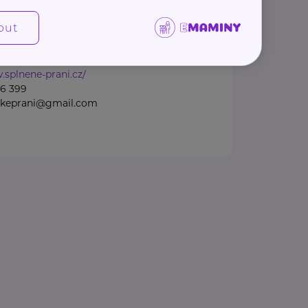
nou organizací, kterou před
la maminka se svou dcerou.
out
diny ...
.splnene-prani.cz/
56 399
skeprani@gmail.com