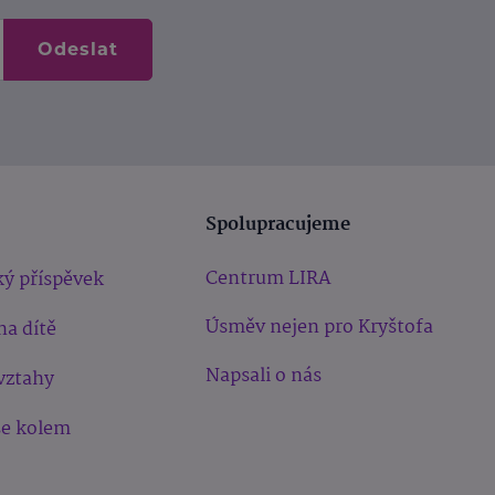
Odeslat
Spolupracujeme
Centrum LIRA
ý příspěvek
Úsměv nejen pro Kryštofa
na dítě
Napsali o nás
vztahy
še kolem