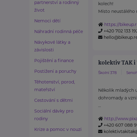
partnerství a rodinný
kolech!
život
Místo neustálého 
Nemoci dětí
https://bikeup.
+420 702 133 19
Náhradní rodinná péče
hello@bikeup.r
Návykové látky a
závislosti
Pojištění a finance
kolektiv TAK i
Postižení a poruchy
Školní 378
Seno
Těhotenství, porod,
mateřství
Několik mladých 
dohromady a vznikl
Cestování s dětmi
...
Sociální dávky pro
rodiny
http://www.pixa
+420 607 088 9
Krize a pomoc v nouzi
kolektivtakita