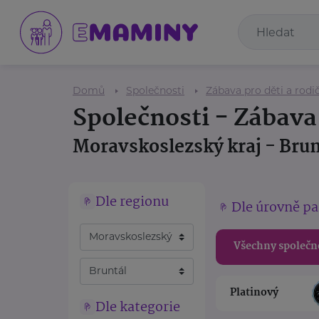
Domů
Společnosti
Zábava pro děti a rodi
Společnosti - Zábava 
Moravskoslezský kraj - Brun
Dle regionu
Dle úrovně pa
Všechny společn
Platinový
Dle kategorie