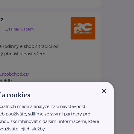
cz
Lysá nad Labem
 rodinný e-shop s tradicí od
rý přináší radost všem
w.rcobchod.cz/
24 800
×
hod.cz
 a cookies
ciálních médií a analýze naší návštěvnosti
ské přání, spolek
eb používáte, sdílíme se svými partnery pro
 mohou zkombinovat s dalšími informacemi, které
14
Praha 8 - Kobylisy
oužíváte jejich služby.