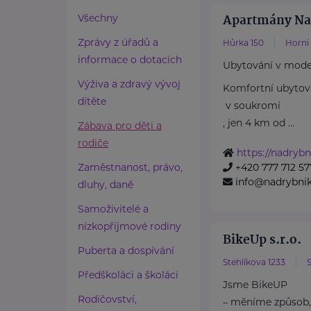
Apartmány Na
Všechny
Zprávy z úřadů a
Hůrka 150
Horní
informace o dotacích
Ubytování v mode
Výživa a zdravý vývoj
Komfortní ubytov
dítěte
v soukromí
, jen 4 km od ...
Zábava pro děti a
rodiče
https://nadrybn
Zaměstnanost, právo,
+420 777 712 57
info@nadrybnik
dluhy, daně
Samoživitelé a
nízkopříjmové rodiny
BikeUp s.r.o.
Puberta a dospívání
Stehlíkova 1233
S
Předškoláci a školáci
Jsme BikeUP
Rodičovství,
– měníme způsob, 