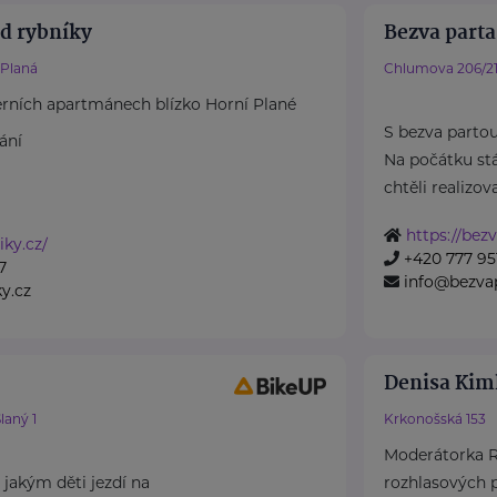
d rybníky
Bezva parta 
 Planá
Chlumova 206/2
rních apartmánech blízko Horní Plané
S bezva parto
ání
Na počátku stá
chtěli realizova
https://bezv
iky.cz/
+420 777 951
7
info@bezvap
y.cz
Denisa Kim
laný 1
Krkonošská 153
Moderátorka Rá
jakým děti jezdí na
rozhlasových p