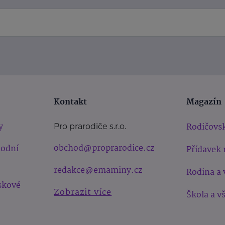
Kontakt
Magazín
y
Rodičovsk
Pro prarodiče s.r.o.
obchod@proprarodice.cz
hodní
Přídavek 
redakce@emaminy.cz
Rodina a 
skové
Zobrazit více
Škola a v