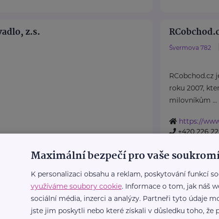
adlo, z.s.
RCobchod.
Švermova 782
RCobchod.cz je
roku 2007, kte
milovníkům ...
https://ww
+420 226 2
info@rcobc
Maximální bezpečí pro vaše soukromí
K personalizaci obsahu a reklam, poskytování funkcí so
Splněné dět
využíváme soubory cookie
. Informace o tom, jak náš w
sociální média, inzerci a analýzy. Partneři tyto údaje
Nad Šutkou 540/
jste jim poskytli nebo které získali v důsledku toho, že p
Praha 1