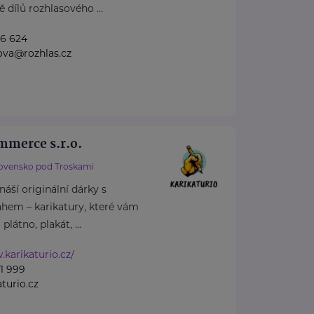
 dílů rozhlasového ...
96 624
ova@rozhlas.cz
merce s.r.o.
ovensko pod Troskami
náší originální dárky s
hem – karikatury, které vám
látno, plakát, ...
.karikaturio.cz/
1 999
turio.cz