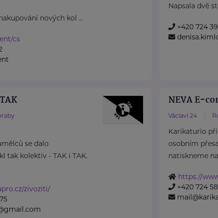
Napsala dvě stě
nakupování nových kol ...
+420 724 3
denisa.kiml
rent/cs
2
ent
 TAK
NEVA E-com
hraby
Václaví 24
R
Karikaturio při
umělců se dalo
osobním přesa
 tak kolektiv - TAK i TAK.
natiskneme na p
https://www
+420 724 58
pro.cz/zivoziti/
mail@karika
75
k@gmail.com