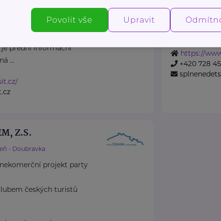
Jsme dobročin
Povolit vše
Upravit
13 lety založi
Odmítn
náhradní rodinné péče v
Podporujeme ro
 je přední informační
https://www
á ...
+420 728 4
splnenedet
it.cz/
.cz
M, Z.S.
zeň - Doubravka
nekomerční projekt party
s Klubem českých turistů