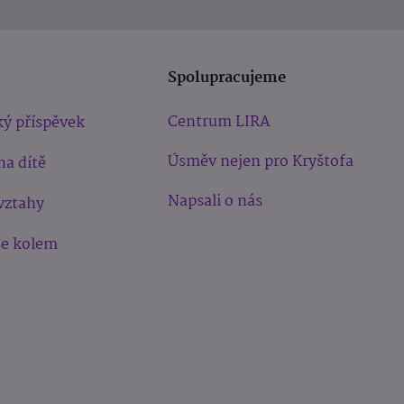
Spolupracujeme
Centrum LIRA
ý příspěvek
Úsměv nejen pro Kryštofa
na dítě
Napsali o nás
vztahy
še kolem