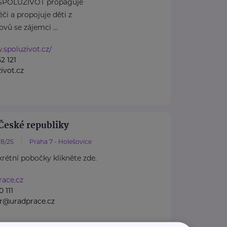
 SPOLUŽIVOT propaguje
či a propojuje děti z
ů se zájemci ...
.spoluzivot.cz/
2 121
ivot.cz
České republiky
8/25
Praha 7 - Holešovice
rétní pobočky klikněte zde.
ace.cz
 111
gr@uradprace.cz