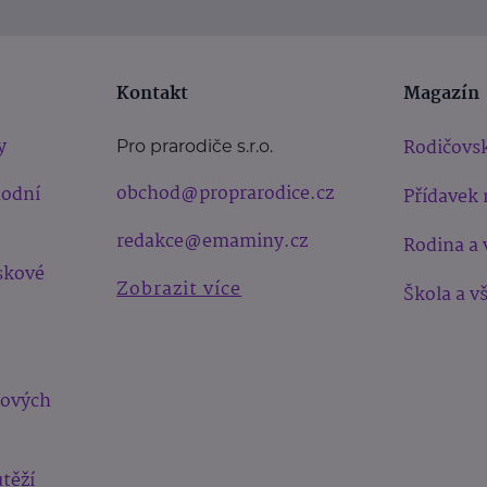
Kontakt
Magazín
y
Rodičovsk
Pro prarodiče s.r.o.
obchod@proprarodice.cz
hodní
Přídavek 
redakce@emaminy.cz
Rodina a 
skové
Zobrazit více
Škola a v
bových
těží