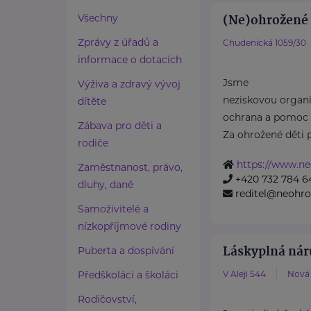
(Ne)ohrožené d
Všechny
Zprávy z úřadů a
Chudenická 1059/30
informace o dotacích
Jsme
Výživa a zdravý vývoj
neziskovou organiz
dítěte
ochrana a pomoc 
Zábava pro děti a
Za ohrožené děti 
rodiče
https://www.ne
Zaměstnanost, právo,
+420 732 784 6
dluhy, daně
reditel@neohro
Samoživitelé a
nízkopříjmové rodiny
Láskyplná náru
Puberta a dospívání
Předškoláci a školáci
V Aleji 544
Nová 
Rodičovství,