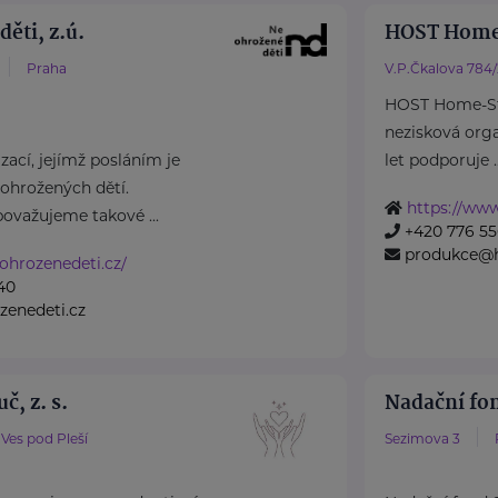
ěti, z.ú.
HOST Home
Praha
V.P.Čkalova 784
HOST Home-Sta
nezisková organ
ací, jejímž posláním je
let podporuje ..
ohrožených dětí.
https://www
považujeme takové ...
+420 776 55
produkce@h
ohrozenedeti.cz/
40
zenedeti.cz
č, z. s.
Nadační fo
Ves pod Pleší
Sezimova 3