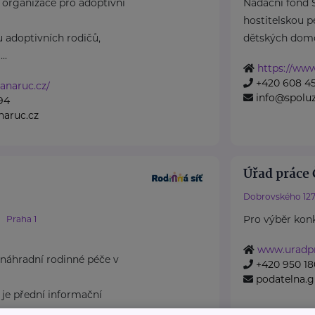
 organizace pro adoptivní
Nadační fond
hostitelskou pé
 adoptivních rodičů,
dětských domov
..
https://www
+420 608 45
nanaruc.cz/
info@spoluz
94
naruc.cz
Úřad práce 
Dobrovského 127
Pro výběr konk
Praha 1
www.uradpr
náhradní rodinné péče v
+420 950 180
podatelna.
 je přední informační
á ...