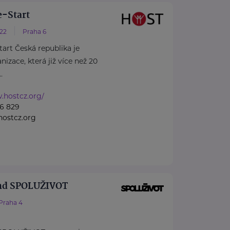
-Start
/22
Praha 6
rt Česká republika je
izace, která již více než 20
.
.hostcz.org/
6 829
ostcz.org
nd SPOLUŽIVOT
Praha 4