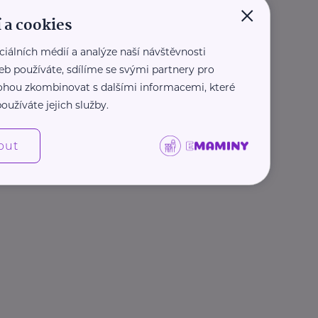
×
 a cookies
ciálních médií a analýze naší návštěvnosti
eb používáte, sdílíme se svými partnery pro
 mohou zkombinovat s dalšími informacemi, které
oužíváte jejich služby.
out