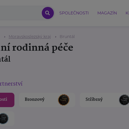
SPOLEČNOSTI
MAGAZÍN
K
Moravskoslezský kraj
Bruntál
ní rodinná péče
tál
rtnerství
osti
Bronzový
Stříbrný