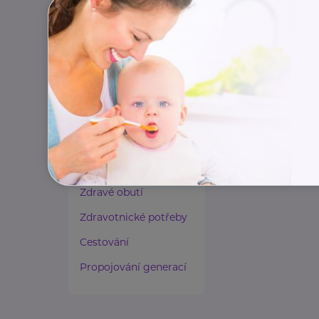
Paliativní péče
https://rodinnas
Rady a tipy
info@rodinnasit
Harmonie duše a těla
Zaměstnávání osob ze
zdravotním
postižením
Lázeňství a wellness
Zdravé spaní a sezení
Zdravé obutí
Zdravotnické potřeby
Cestování
Propojování generací