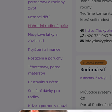
Jsme jediná česká
partnerství a rodinný
rodiny.
život
Tvoříme komunitu
Nemoci dětí
která sdílí radosti, .
Náhradní rodinná péče
https://laskypl
Návykové látky a
+420 724 943 7
závislosti
info@laskyplna
Pojištění a finance
Postižení a poruchy
Bronzový partner
Těhotenství, porod,
Rodinná síť
mateřství
Klimentská 1246/1
Cestování s dětmi
Sociální dávky pro
Průvodce světem 
rodiny
ČR
Portál Rodinná síť
Krize a pomoc v nouzi
platforma zaměřen