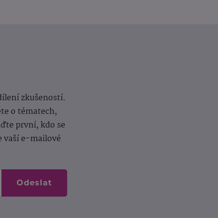
dílení zkušeností.
ěte o tématech,
te první, kdo se
e vaší e-mailové
Odeslat