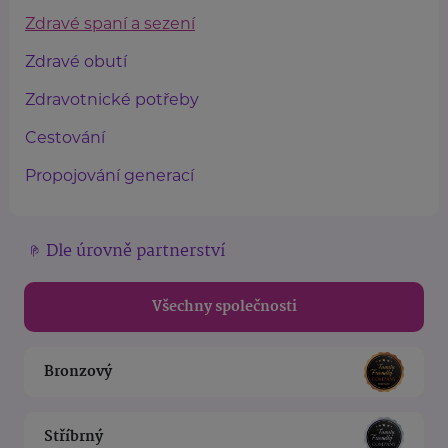
Zdravé spaní a sezení
Zdravé obutí
Zdravotnické potřeby
Cestování
Propojování generací
Dle úrovně partnerství
Všechny společnosti
Bronzový
Stříbrný