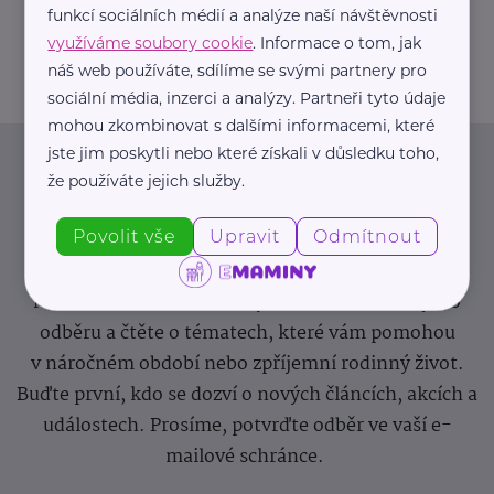
funkcí sociálních médií a analýze naší návštěvnosti
info@zdravotnicke-potreby.cz
využíváme soubory cookie
. Informace o tom, jak
náš web používáte, sdílíme se svými partnery pro
sociální média, inzerci a analýzy. Partneři tyto údaje
mohou zkombinovat s dalšími informacemi, které
jste jim poskytli nebo které získali v důsledku toho,
Newsletter
že používáte jejich služby.
Povolit vše
Upravit
Odmítnout
Pravidelný přísun novinek, inspirace na každý den,
podpora pro rodiče i sdílení zkušeností. Takový je
Newsletter webu eMaminy.cz. Přihlaste se k jeho
odběru a čtěte o tématech, které vám pomohou
v náročném období nebo zpříjemní rodinný život.
Buďte první, kdo se dozví o nových článcích, akcích a
událostech. Prosíme, potvrďte odběr ve vaší e-
mailové schránce.