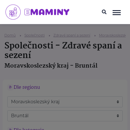
Domů
Společnosti
Zdravé spaní a sezení
Moravskoslezský 
Společnosti - Zdravé spaní a
sezení
Moravskoslezský kraj - Bruntál
Dle regionu