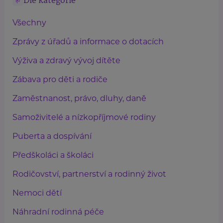
Dle kategorie
Všechny
Zprávy z úřadů a informace o dotacích
Výživa a zdravý vývoj dítěte
Zábava pro děti a rodiče
Zaměstnanost, právo, dluhy, daně
Samoživitelé a nízkopříjmové rodiny
Puberta a dospívání
Předškoláci a školáci
Rodičovství, partnerství a rodinný život
Nemoci dětí
Náhradní rodinná péče