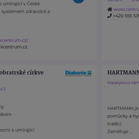
o umírající v České
www.centr
íč systémem zdravotní a
+420 555 53
vnicentrum.cz/
vnicentrum.cz
obratrské církve
HARTMANN 
Masarykovo nám
a 2
e
ny
HARTMANN je o
něním
pomůcky a hyg
tradicí.
ocní a umírající
Zaměřuje ...