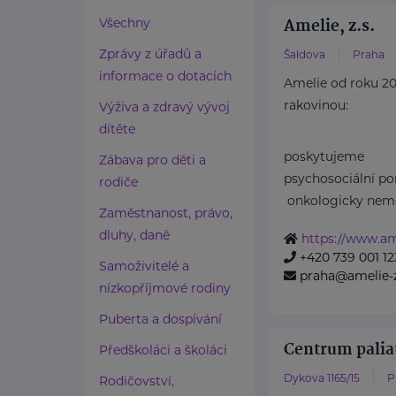
Amelie, z.s.
Všechny
Zprávy z úřadů a
Šaldova
Praha
informace o dotacích
Amelie od roku 20
rakovinou:
Výživa a zdravý vývoj
dítěte
poskytujeme
Zábava pro děti a
psychosociální p
rodiče
onkologicky nemo
Zaměstnanost, právo,
dluhy, daně
https://www.ame
+420 739 001 12
Samoživitelé a
praha@amelie-z
nízkopříjmové rodiny
Puberta a dospívání
Centrum palia
Předškoláci a školáci
Dykova 1165/15
P
Rodičovství,