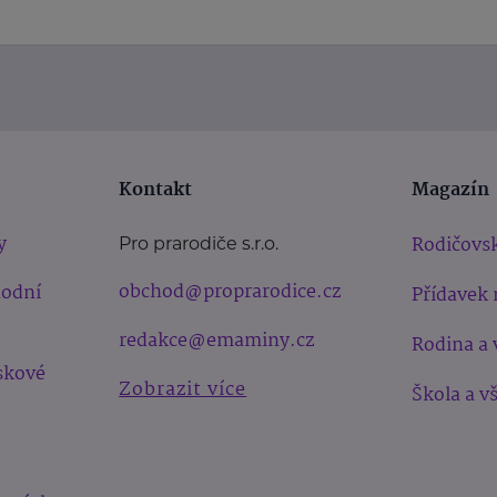
Kontakt
Magazín
y
Rodičovsk
Pro prarodiče s.r.o.
obchod@proprarodice.cz
hodní
Přídavek 
redakce@emaminy.cz
Rodina a 
skové
Zobrazit více
Škola a v