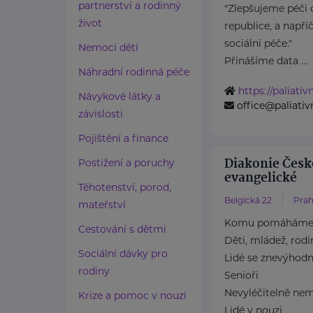
partnerství a rodinný
"Zlepšujeme péči 
život
republice, a např
sociální péče."
Nemoci dětí
Přinášíme data ...
Náhradní rodinná péče
https://paliati
Návykové látky a
office@paliati
závislosti
Pojištění a finance
Diakonie Česk
Postižení a poruchy
evangelické
Těhotenství, porod,
Belgická 22
Prah
mateřství
Komu pomáhám
Cestování s dětmi
Děti, mládež, rodi
Sociální dávky pro
Lidé se znevýhod
rodiny
Senioři
Nevyléčitelně nem
Krize a pomoc v nouzi
Lidé v nouzi