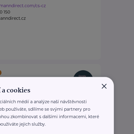
tmanndirect.com/cs-cz
0 150
anndirect.cz
OND ÚSMĚV NEJEN
×
OFA
 a cookies
Praha 5
ciálních médií a analýze naší návštěvnosti
eb používáte, sdílíme se svými partnery pro
ienty s onkologickým
 mohou zkombinovat s dalšími informacemi, které
 jejich rodiny
oužíváte jejich služby.
ačního fondu Úsměv nejen