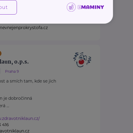
out
evnejenprokrystofa.cz/
60 498
vnejenprokrystofa.cz
laun, o.p.s.
Praha 9
st a smích tam, kde se jich
n je dobročinná
á ...
.zdravotniklaun.cz/
3 416
votniklaun.cz