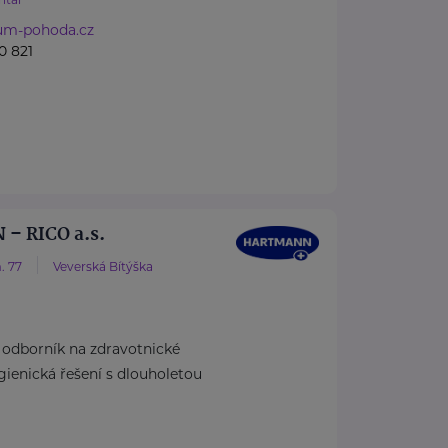
um-pohoda.cz
0 821
– RICO a.s.
. 77
Veverská Bítýška
dborník na zdravotnické
ienická řešení s dlouholetou