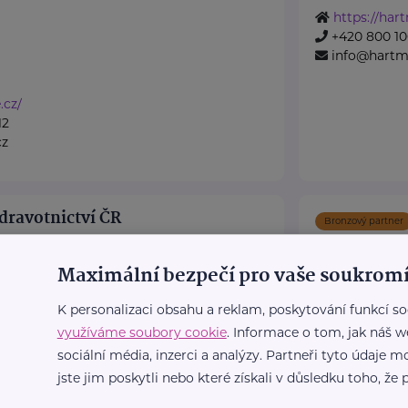
https://har
+420 800 10
info@hartm
.cz/
12
cz
dravotnictví ČR
Bronzový partner
NADAČNÍ F
75/4
Praha 2
PRO KRYŠT
Maximální bezpečí pro vaše soukromí
cr.cz/
Svornosti 914/29
K personalizaci obsahu a reklam, poskytování funkcí so
využíváme soubory cookie
. Informace o tom, jak náš w
Opora pro pac
sociální média, inzerci a analýzy. Partneři tyto údaje
onemocněním a
jste jim poskytli nebo které získali v důsledku toho, že p
Posláním Nad