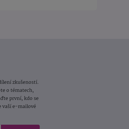
dílení zkušeností.
ěte o tématech,
te první, kdo se
e vaší e-mailové