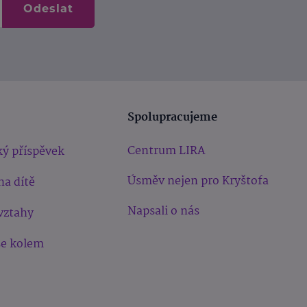
Odeslat
Spolupracujeme
Centrum LIRA
ý příspěvek
Úsměv nejen pro Kryštofa
na dítě
Napsali o nás
vztahy
še kolem