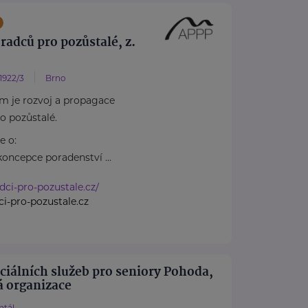
radců pro pozůstalé, z.
 1922/3
Brno
m je rozvoj a propagace
o pozůstalé.
e o:
koncepce poradenství ...
adci-pro-pozustale.cz/
i-pro-pozustale.cz
iálních služeb pro seniory Pohoda,
á organizace
ntál