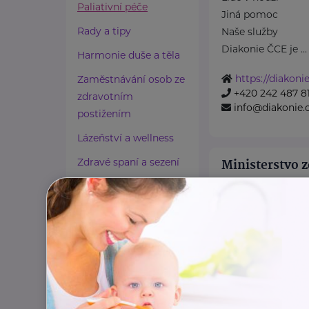
Paliativní péče
Jiná pomoc
Rady a tipy
Naše služby
Diakonie ČCE je ...
Harmonie duše a těla
https://diakonie
Zaměstnávání osob ze
+420 242 487 8
zdravotním
info@diakonie.
postižením
Lázeňství a wellness
Zdravé spaní a sezení
Ministerstvo z
Zdravé obutí
Palackého náměstí 3
https://www.mz
Zdravotnické potřeby
+420 224 971 111
Cestování
mzcr@mzcr.cz
Propojování generací