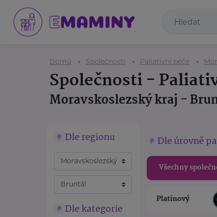
Domů
Společnosti
Paliativní péče
Mor
Společnosti - Paliati
Moravskoslezský kraj - Brun
Dle regionu
Dle úrovně pa
Všechny společn
Platinový
Dle kategorie