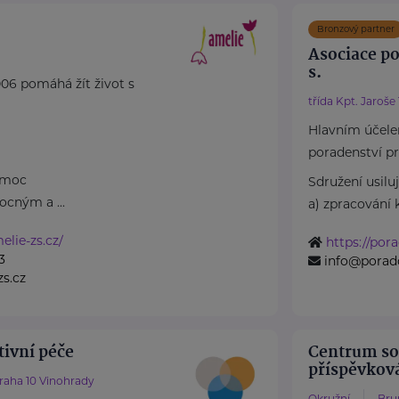
Bronzový partner
Asociace po
s.
06 pomáhá žít život s
třída Kpt. Jaroše
Hlavním účele
poradenství pr
omoc
Sdružení usiluj
cným a ...
a) zpracování 
lie-zs.cz/
https://por
3
info@poradc
s.cz
tivní péče
Centrum soc
příspěvkov
raha 10 Vinohrady
Okružní
Bru