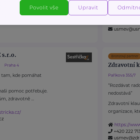
pro ...
Povolit vše
Upravit
Odmítn
https://usm
+420 739 3
usmev@usme
s.r.o.
Bronzový partner
Zdravotní k
Praha 4
tam, kde pomáhat
Paříkova 355/7
“Rozdávat rado
naši pomoc potřebuje.
nedostává”
m, zdravotně ...
Zdravotní klau
organizace, kter
tricka.cz/
cz
https://www
+420 222 71
usmev@zdra