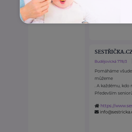
SESTŘIČKA.CZ 
Budějovická 778/3
Pomáháme všude 
můžeme
. A každému, kdo 
Především seniorů
https://www.ses
info@sestricka.