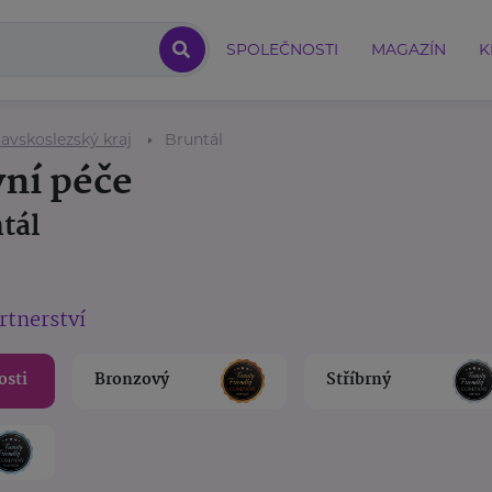
SPOLEČNOSTI
MAGAZÍN
K
avskoslezský kraj
Bruntál
vní péče
tál
rtnerství
osti
Bronzový
Stříbrný