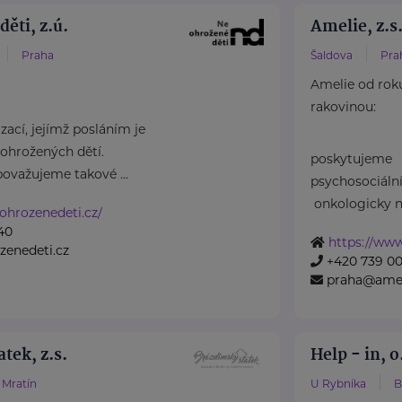
ěti, z.ú.
Amelie, z.s
Praha
Šaldova
Pra
Amelie od rok
rakovinou:
ací, jejímž posláním je
ohrožených dětí.
poskytujeme
považujeme takové ...
psychosociál
onkologicky n
ohrozenedeti.cz/
40
https://www
zenedeti.cz
+420 739 00
praha@amel
tek, z.s.
Help - in, o
Mratín
U Rybníka
B