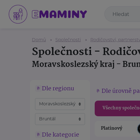
Domů
Společnosti
Rodičovství, partnerstv
Společnosti - Rodičov
Moravskoslezský kraj - Brun
Dle regionu
Dle úrovně pa
Všechny společn
Platinový
Dle kategorie