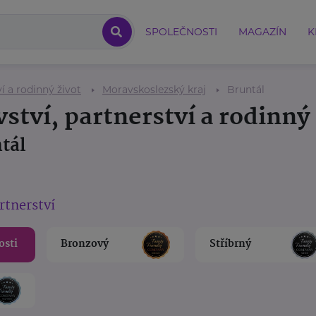
SPOLEČNOSTI
MAGAZÍN
K
í a rodinný život
Moravskoslezský kraj
Bruntál
ství, partnerství a rodinný 
tál
rtnerství
osti
Bronzový
Stříbrný