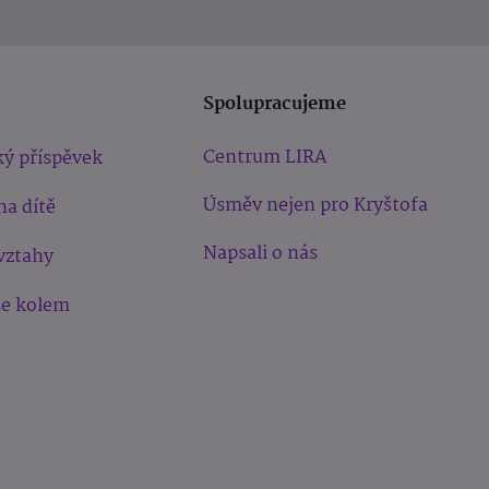
Spolupracujeme
Centrum LIRA
ý příspěvek
Úsměv nejen pro Kryštofa
na dítě
Napsali o nás
vztahy
še kolem