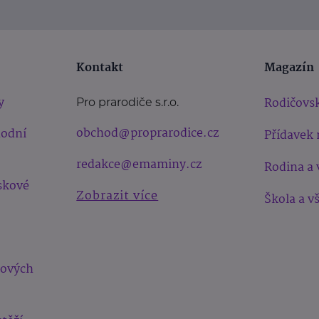
Kontakt
Magazín
y
Rodičovsk
Pro prarodiče s.r.o.
obchod@proprarodice.cz
hodní
Přídavek 
redakce@emaminy.cz
Rodina a 
skové
Zobrazit více
Škola a v
bových