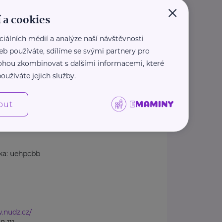
×
Klecany
 a cookies
akty
ciálních médií a analýze naší návštěvnosti
kt pro pacienty, objednávání)
eb používáte, sdílíme se svými partnery pro
 mohou zkombinovat s dalšími informacemi, které
244
oužíváte jejich služby.
dz.cz
kumentace
out
11
ka: uehpcbb
.nudz.cz/