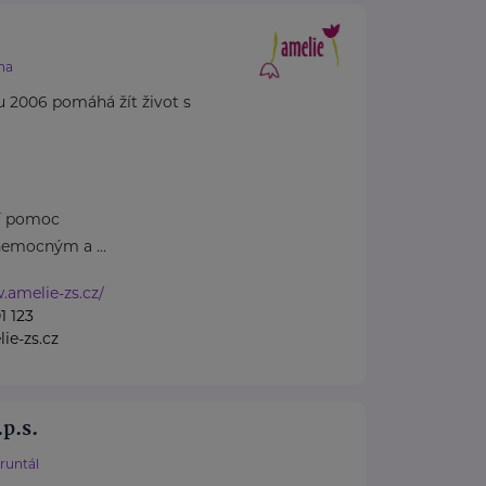
.
ha
u 2006 pomáhá žít život s
ní pomoc
emocným a ...
.amelie-zs.cz/
1 123
ie-zs.cz
.p.s.
runtál