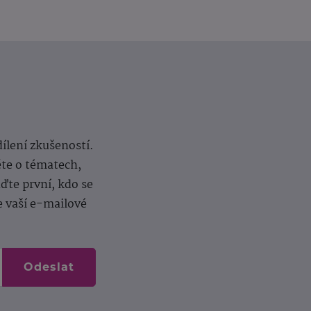
dílení zkušeností.
ěte o tématech,
te první, kdo se
e vaší e-mailové
Odeslat