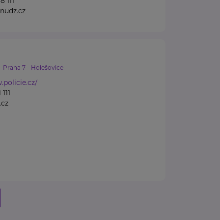
8 111
nudz.cz
Praha 7 - Holešovice
.policie.cz/
 111
.cz