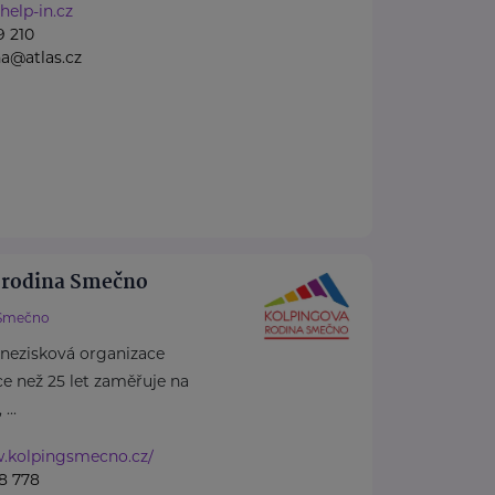
help-in.cz
9 210
a@atlas.cz
 rodina Smečno
Smečno
 nezisková organizace
více než 25 let zaměřuje na
...
w.kolpingsmecno.cz/
8 778