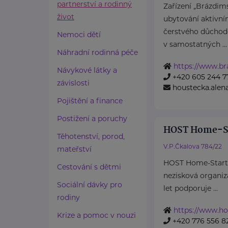
partnerství a rodinný
Zařízení „Brázdims
život
ubytování aktivní
čerstvého důchod
Nemoci dětí
v samostatných ...
Náhradní rodinná péče
https://www.br
Návykové látky a
+420 605 244 7
závislosti
houstecka.ale
Pojištění a finance
Postižení a poruchy
HOST Home-S
Těhotenství, porod,
V.P.Čkalova 784/22
mateřství
HOST Home-Start 
Cestování s dětmi
nezisková organiza
Sociální dávky pro
let podporuje ...
rodiny
https://www.ho
Krize a pomoc v nouzi
+420 776 556 8