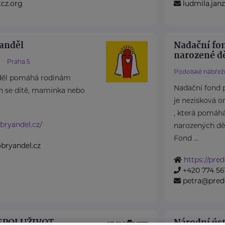
cz.org
ludmila.ja
anděl
Nadační fo
narozené dě
Praha 5
Podolské nábřeží
děl pomáhá rodinám
Nadační fond 
ch se dítě, maminka nebo
je nezisková o
, která pomáh
bryandel.cz/
narozených dět
Fond ...
bryandel.cz
https://pre
+420 774 56
petra@pred
 SPOLUŽIVOT
Národní úst