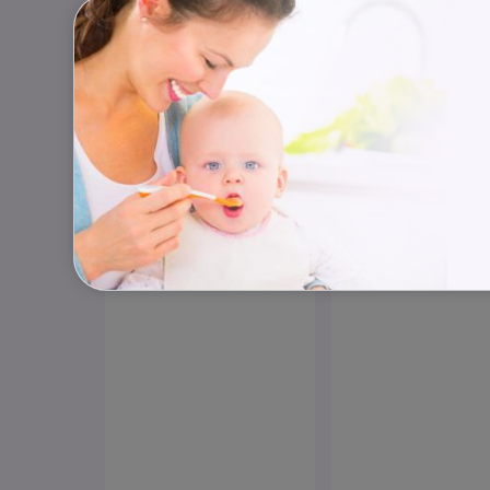
Sezimova 3
Prah
Nadační fond SP
hostitelskou péči 
dětských domovů s
https://www.spo
+420 608 452 12
info@spoluzivo