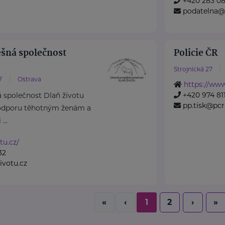
+420 283 08
podatelna@
šná společnost
Policie ČR
Strojnická 27
7
Ostrava
https://www
+420 974 811
 společnost Dlaň životu
pp.tisk@pcr
odporu těhotným ženám a
...
tu.cz/
32
votu.cz
«
‹
1
2
›
»