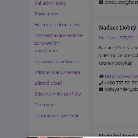
produkce@host
Paliativní péče
Rady a tipy
Harmonie duše a těla
Nadace Dobrý 
Zaměstnávání osob ze
Holečkova 3331/37
zdravotním
Nadace Dobrý an
postižením
s dětmi, ve který
Lázeňství a wellness
tatínek potýkají ...
Zdravé spaní a sezení
https://www.do
+420 733 119 119
Zdravé obutí
dobryandel@do
Zdravotnické potřeby
Cestování
Propojování generací
Nadační fond