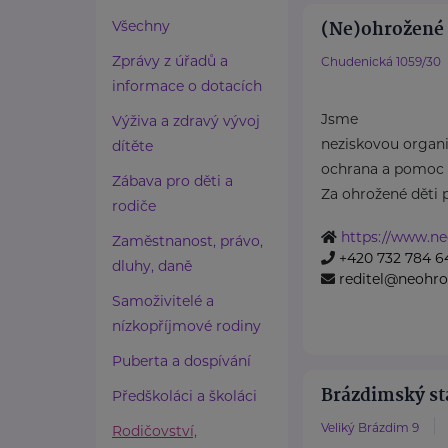
(Ne)ohrožené d
Všechny
Zprávy z úřadů a
Chudenická 1059/30
informace o dotacích
Jsme
Výživa a zdravý vývoj
neziskovou organiz
dítěte
ochrana a pomoc 
Zábava pro děti a
Za ohrožené děti 
rodiče
https://www.ne
Zaměstnanost, právo,
+420 732 784 6
dluhy, daně
reditel@neohro
Samoživitelé a
nízkopříjmové rodiny
Puberta a dospívání
Brázdimský sta
Předškoláci a školáci
Veliký Brázdim 9
Rodičovství,