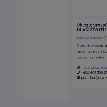
Obecně prospě
DLAŇ ŽIVOTU
Sokolská třída 244 /2
Obecně prospěšná
nabízí pomoc a p
rodičům s malými 
https://dlanzivo
+420 605 329 2
poradna@dlanzi