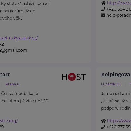
http://www.
ký statek“ nabízí luxusní
+420 554 21
m seniorům již od
help-poradn
ového věku
azdimskystatek.cz/
72
na@gmail.com
tart
Kolpingova
Praha 6
U Zámku 5
Česká republika je
Jsme nestátní
ce, která již více než 20
, která se již 
podporu rodin, 
stcz.org/
https://ww
29
+420 777 55