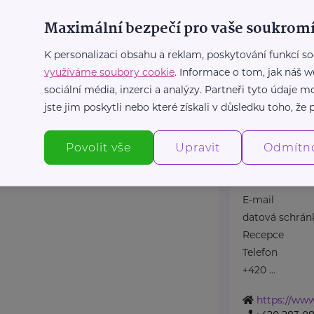
a 4
Topolová 748
Maximální bezpečí pro vaše soukromí
Důležité kont
K personalizaci obsahu a reklam, poskytování funkcí so
OLUŽIVOT propaguje
Klinika (konta
využíváme soubory cookie
. Informace o tom, jak náš w
a propojuje děti z
Telefon
sociální média, inzerci a analýzy. Partneři tyto údaje
e zájemci ...
+420 283 088 
jste jim poskytli nebo které získali v důsledku toho, že p
E-mail
luzivot.cz/
ambulance@nu
1
Povolit vše
Upravit
Zdravotní do
Odmítn
t.cz
Telefon
+420 283 088 1
E-mail
datová schrán
Recepce
Telefon
+420 ...
https://www