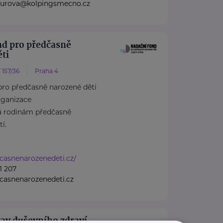
nzurova@kolpingsmecno.cz
nd pro předčasně
ti
 157/36
Praha 4
pro předčasně narozené děti
rganizace
á rodinám předčasně
í.
dcasnenarozenedeti.cz/
1 207
casnenarozenedeti.cz
av duševního zdraví