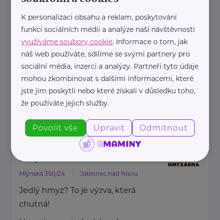
HARTMANN je odborník na
K personalizaci obsahu a reklam, poskytování
zdravotnické pomůcky a
funkcí sociálních médií a analýze naší návštěvnosti
hygienická řešení s dlouholetou
využíváme soubory cookie
. Informace o tom, jak
tradicí.
náš web používáte, sdílíme se svými partnery pro
Zaměřuje ...
sociální média, inzerci a analýzy. Partneři tyto údaje
mohou zkombinovat s dalšími informacemi, které
jste jim poskytli nebo které získali v důsledku toho,
https://hartmanndirect.com/cs-cz
že používáte jejich služby.
+420 800 100 150
info@hartmanndirect.cz
Povolit vše
Upravit
Odmítnout
Hmyzárna.cz
Mlýnská 350/24
Jablonec nad Nisou
Jedlý hmyz? To je výzva, která
chutná!