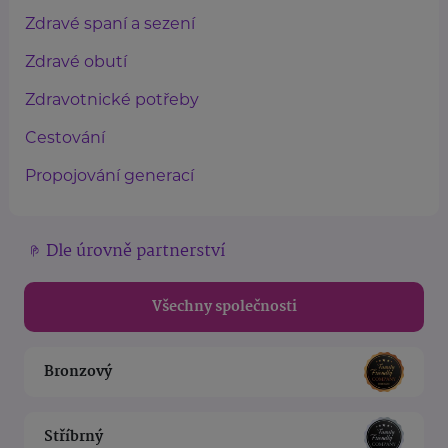
Zdravé spaní a sezení
Zdravé obutí
Zdravotnické potřeby
Cestování
Propojování generací
Dle úrovně partnerství
Všechny společnosti
Bronzový
Stříbrný