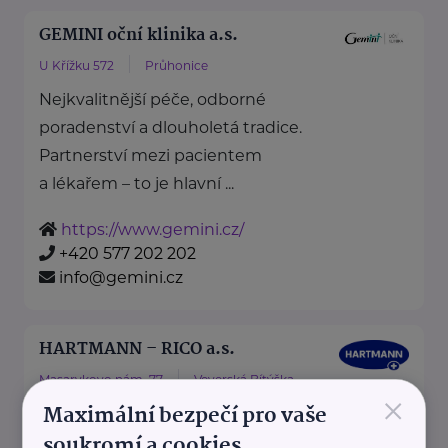
GEMINI oční klinika a.s.
U Křížku 572
Průhonice
Nejkvalitnější péče, odborné
poradenství a dlouholetá tradice.
Partnerství mezi pacientem
a lékařem – to je hlavní ...
https://www.gemini.cz/
+420 577 202 202
info@gemini.cz
HARTMANN – RICO a.s.
Masarykovo nám. 77
Veverská Bítýška
×
Maximální bezpečí pro vaše
soukromí a cookies