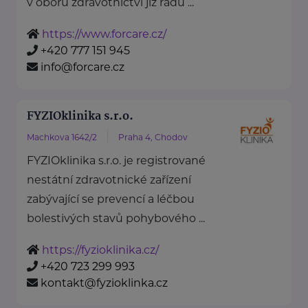
v oboru zdravotnictví již řadu ...
https://www.forcare.cz/
+420 777 151 945
info@forcare.cz
FYZIOklinika s.r.o.
Machkova 1642/2
Praha 4, Chodov
FYZIOklinika s.r.o. je registrované
nestátní zdravotnické zařízení
zabývající se prevencí a léčbou
bolestivých stavů pohybového ...
https://fyzioklinika.cz/
+420 723 299 993
kontakt@fyzioklinka.cz