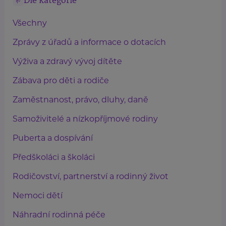
Dle kategorie
Všechny
Zprávy z úřadů a informace o dotacích
Výživa a zdravý vývoj dítěte
Zábava pro děti a rodiče
Zaměstnanost, právo, dluhy, daně
Samoživitelé a nízkopříjmové rodiny
Puberta a dospívání
Předškoláci a školáci
Rodičovství, partnerství a rodinný život
Nemoci dětí
Náhradní rodinná péče