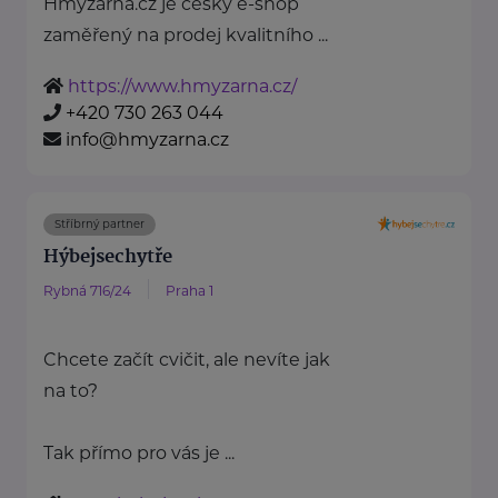
Hmyzárna.cz je český e-shop
zaměřený na prodej kvalitního ...
https://www.hmyzarna.cz/
+420 730 263 044
info@hmyzarna.cz
Stříbrný partner
Hýbejsechytře
Rybná 716/24
Praha 1
Chcete začít cvičit, ale nevíte jak
na to?
Tak přímo pro vás je ...