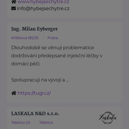
www.hybejsechytre.cz
info@hybejsechytre.cz
Ing. Milan Eyberger
Křižíkova 185/35
Praha
Dlouhodobě se věnuji problematice
dodržování předepsané injekční léčby v
domácí péči.
Spolupracuji na vývoji a ...
https://tugi.cz/
LASKALA N&D s.r.o.
Těšetice 20
Těšetice