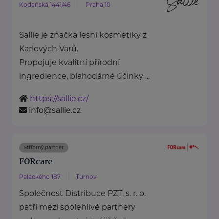
Kodaňská 1441/46
Praha 10
Sallie je značka lesní kosmetiky z
Karlových Varů.
Propojuje kvalitní přírodní
ingredience, blahodárné účinky ...
https://sallie.cz/
info@sallie.cz
Stříbrný partner
FORcare
Palackého 187
Turnov
Společnost Distribuce PZT, s. r. o.
patří mezi spolehlivé partnery