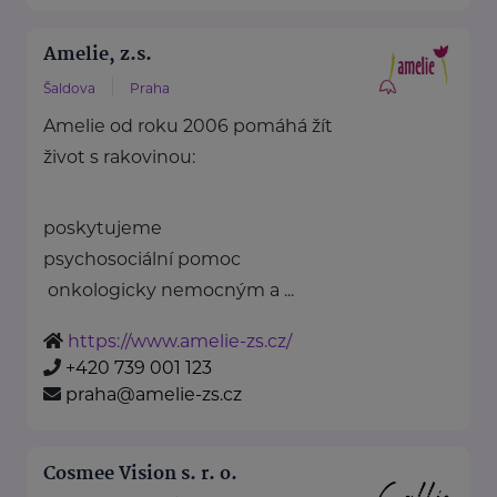
Amelie, z.s.
Šaldova
Praha
Amelie od roku 2006 pomáhá žít
život s rakovinou:
poskytujeme
psychosociální pomoc
onkologicky nemocným a ...
https://www.amelie-zs.cz/
+420 739 001 123
praha@amelie-zs.cz
Cosmee Vision s. r. o.