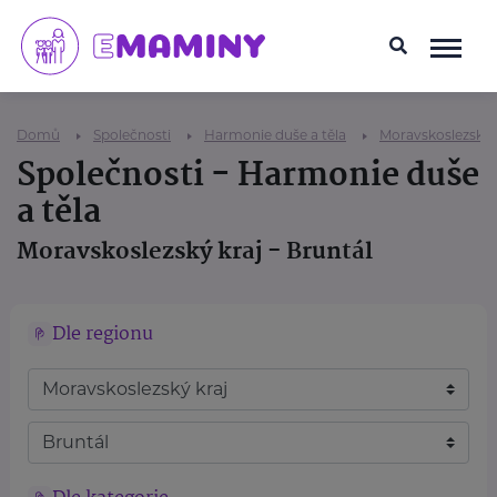
Domů
Společnosti
Harmonie duše a těla
Moravskoslezský 
Společnosti - Harmonie duše
a těla
Moravskoslezský kraj - Bruntál
Dle regionu