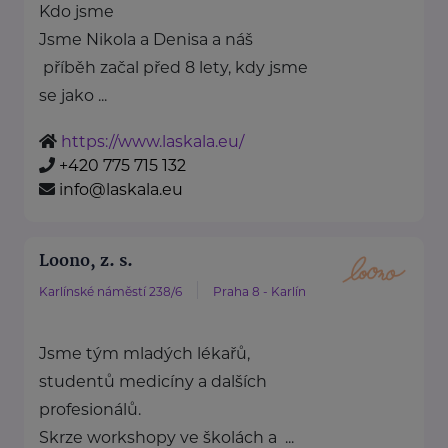
Kdo jsme
Jsme Nikola a Denisa a náš
příběh začal před 8 lety, kdy jsme
se jako ...
https://www.laskala.eu/
+420 775 715 132
info@laskala.eu
Loono, z. s.
Karlínské náměstí 238/6
Praha 8 - Karlín
Jsme tým mladých lékařů,
studentů medicíny a dalších
profesionálů.
Skrze workshopy ve školách a ...