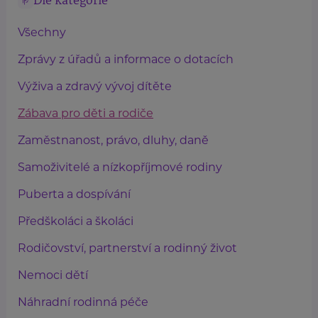
Dle kategorie
Všechny
Zprávy z úřadů a informace o dotacích
Výživa a zdravý vývoj dítěte
Zábava pro děti a rodiče
Zaměstnanost, právo, dluhy, daně
Samoživitelé a nízkopříjmové rodiny
Puberta a dospívání
Předškoláci a školáci
Rodičovství, partnerství a rodinný život
Nemoci dětí
Náhradní rodinná péče