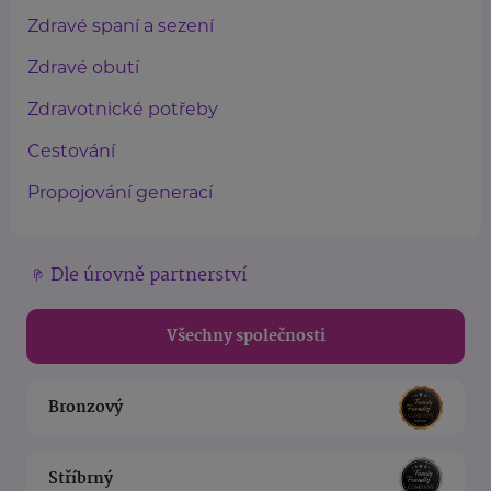
Zdravé spaní a sezení
Zdravé obutí
Zdravotnické potřeby
Cestování
Propojování generací
Dle úrovně partnerství
Všechny společnosti
Bronzový
Stříbrný