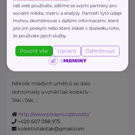
náš web používáte, sdílíme se svými partnery pro
Divadlo Devítka
sociální média, inzerci a analýzy. Partneři tyto údaje
Pustkovecká 367/25a
Ostrava
mohou zkombinovat s dalšími informacemi, které
www.divadlodevitka.cz
jste jim poskytli nebo které získali v důsledku toho,
+420 605 845 858
že používáte jejich služby.
Povolit vše
Upravit
Odmítnout
kolektiv TAK i TAK
Školní 378
Senohraby
Několik mladých umělců se dalo
dohromady a vznikl tak kolektiv -
TAK i TAK. ...
http://www.pixapro.cz/zivoziti/
+420 607 088 975
kolektivtakitak@gmail.com