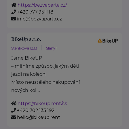
https://bezvaparta.cz/
+420 777 951 118
info@bezvaparta.cz
BikeUp s.r.o.
Stehlíkova 1233
Slaný 1
Jsme BikeUP
– měníme způsob, jakým děti
jezdí na kolech!
Místo neustálého nakupování
nových kol ...
https://bikeup.rent/cs
+420 702 133 192
hello@bikeup.rent