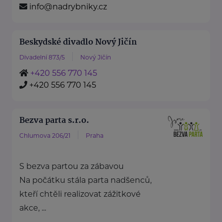
info@nadrybniky.cz
Beskydské divadlo Nový Jičín
Divadelní 873/5
Nový Jičín
+420 556 770 145
+420 556 770 145
Bezva parta s.r.o.
Chlumova 206/21
Praha
S bezva partou za zábavou
Na počátku stála parta nadšenců,
kteří chtěli realizovat zážitkové
akce, ...