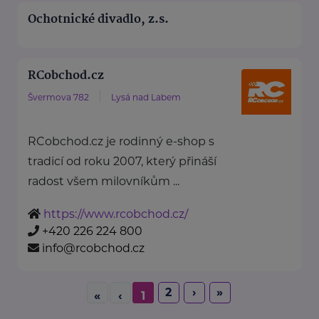
Ochotnické divadlo, z.s.
RCobchod.cz
Švermova 782
Lysá nad Labem
RCobchod.cz je rodinný e-shop s
tradicí od roku 2007, který přináší
radost všem milovníkům ...
https://www.rcobchod.cz/
+420 226 224 800
info@rcobchod.cz
2
›
»
«
‹
1