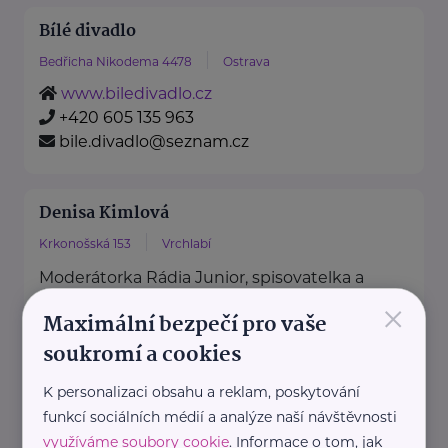
Bílé divadlo
Bedřicha Nikodema 4478
Ostrava
www.biledivadlo.cz
+420 605 135 963
bile.divadlo@seznam.cz
Denisa Kimlová
Krkonošská 153
Vrchlabí
Moderátorka Rádia Junior, spisovatelka a
×
autorka rozhlasových pořadů a her.
Maximální bezpečí pro vaše
Napsala dvě stě dílů rozhlasového ...
soukromí a cookies
+420 724 396 624
K personalizaci obsahu a reklam, poskytování
denisa.kimlova@rozhlas.cz
funkcí sociálních médií a analýze naší návštěvnosti
využíváme soubory cookie
. Informace o tom, jak