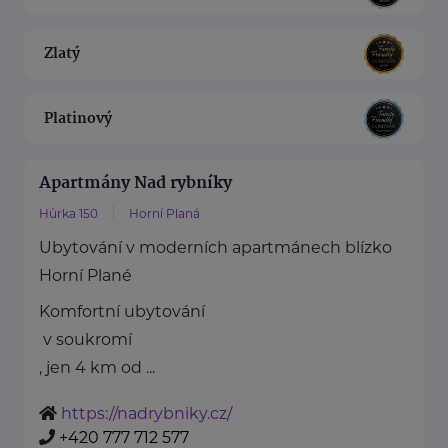
Zlatý
Platinový
Apartmány Nad rybníky
Hůrka 150
Horní Planá
Ubytování v moderních apartmánech blízko
Horní Plané
Komfortní ubytování
v soukromí
, jen 4 km od ...
https://nadrybniky.cz/
+420 777 712 577