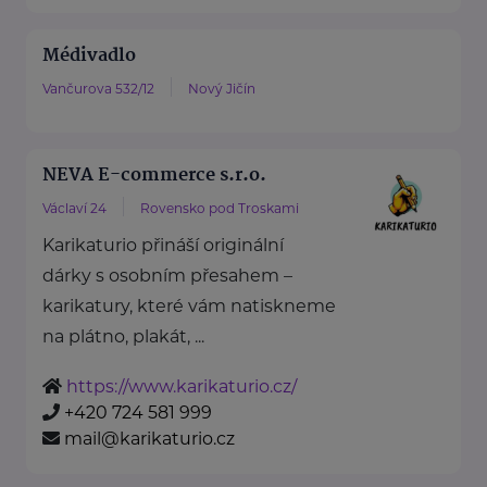
Médivadlo
Vančurova 532/12
Nový Jičín
NEVA E-commerce s.r.o.
Václaví 24
Rovensko pod Troskami
Karikaturio přináší originální
dárky s osobním přesahem –
karikatury, které vám natiskneme
na plátno, plakát, ...
https://www.karikaturio.cz/
+420 724 581 999
mail@karikaturio.cz