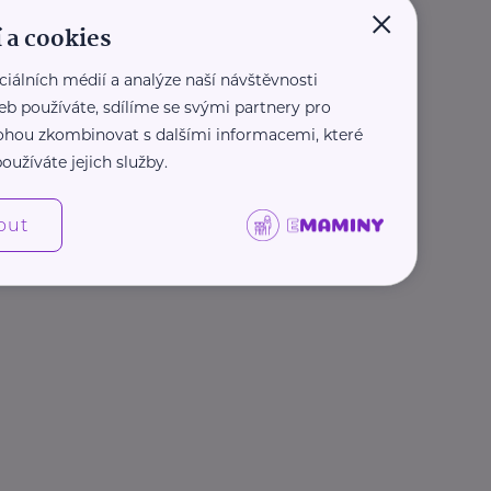
×
 a cookies
ciálních médií a analýze naší návštěvnosti
eb používáte, sdílíme se svými partnery pro
 mohou zkombinovat s dalšími informacemi, které
oužíváte jejich služby.
out