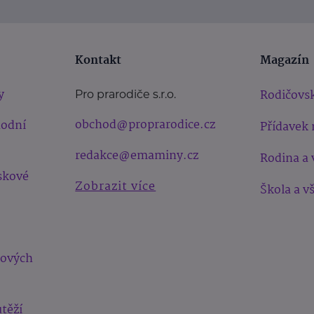
Kontakt
Magazín
y
Rodičovsk
Pro prarodiče s.r.o.
obchod@proprarodice.cz
hodní
Přídavek 
redakce@emaminy.cz
Rodina a 
skové
Zobrazit více
Škola a v
bových
těží