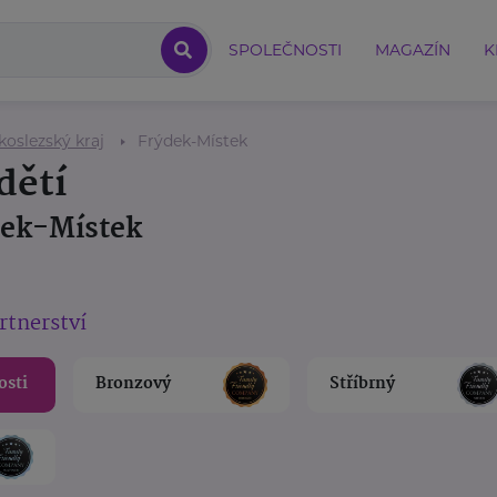
SPOLEČNOSTI
MAGAZÍN
K
oslezský kraj
Frýdek-Místek
dětí
dek-Místek
rtnerství
osti
Bronzový
Stříbrný