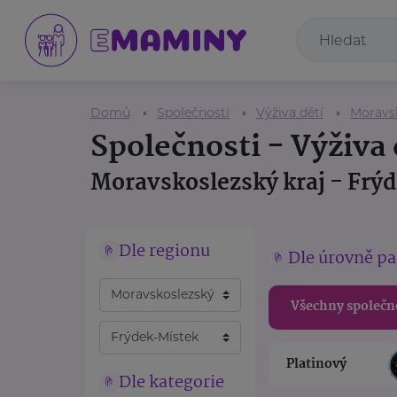
Domů
Společnosti
Výživa dětí
Moravsk
Společnosti - Výživa 
Moravskoslezský kraj - Frý
Dle regionu
Dle úrovně pa
Všechny společn
Platinový
Dle kategorie