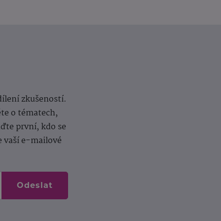
dílení zkušeností.
ěte o tématech,
te první, kdo se
e vaší e-mailové
Odeslat