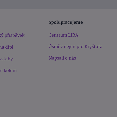
Spolupracujeme
Centrum LIRA
ý příspěvek
Úsměv nejen pro Kryštofa
na dítě
Napsali o nás
vztahy
še kolem