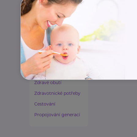
Paliativní péče
Rady a tipy
Harmonie duše a těla
Zaměstnávání osob ze
zdravotním
postižením
Lázeňství a wellness
Zdravé spaní a sezení
Zdravé obutí
Zdravotnické potřeby
Cestování
Propojování generací