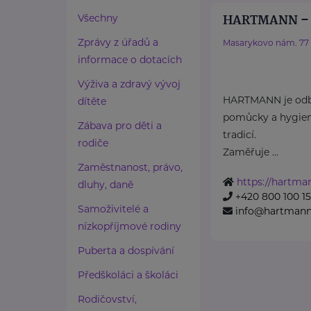
HARTMANN – R
Všechny
Zprávy z úřadů a
Masarykovo nám. 77
informace o dotacích
Výživa a zdravý vývoj
HARTMANN je odbo
dítěte
pomůcky a hygieni
Zábava pro děti a
tradicí.
rodiče
Zaměřuje ...
Zaměstnanost, právo,
https://hartma
dluhy, daně
+420 800 100 1
Samoživitelé a
info@hartmannd
nízkopříjmové rodiny
Puberta a dospívání
Předškoláci a školáci
Rodičovství,