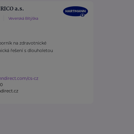
ICO a.s.
Veverská Bítýška
rník na zdravotnické
cká řešení s dlouholetou
nndirect.com/cs-cz
50
irect.cz