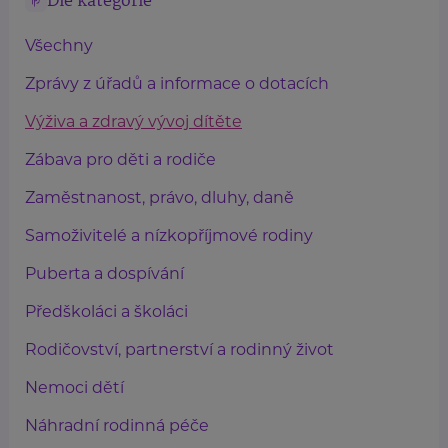
Dle kategorie
Všechny
Zprávy z úřadů a informace o dotacích
Výživa a zdravý vývoj dítěte
Zábava pro děti a rodiče
Zaměstnanost, právo, dluhy, daně
Samoživitelé a nízkopříjmové rodiny
Puberta a dospívání
Předškoláci a školáci
Rodičovství, partnerství a rodinný život
Nemoci dětí
Náhradní rodinná péče