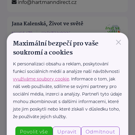
info@hartmanndirect.cz
Jana Kalenská, Život ve světě
Horská 439
Hořejší Vrchlabí
×
Maximální bezpečí pro vaše
“S angličtinou životem bez limitů”
soukromí a cookies
Jmenuji se Jana a jsem celým
svým srdcem máma dvou ...
K personalizaci obsahu a reklam, poskytování
funkcí sociálních médií a analýze naší návštěvnosti
https://www.zivotvesvete.cz/
využíváme soubory cookie
. Informace o tom, jak
+420 605 249 850
náš web používáte, sdílíme se svými partnery pro
jana@zivotvesvete.cz
sociální média, inzerci a analýzy. Partneři tyto údaje
mohou zkombinovat s dalšími informacemi, které
jste jim poskytli nebo které získali v důsledku toho,
Nadační fond Spolu s odvahou
že používáte jejich služby.
Žižkova 403
Mladá Boleslav
Povolit vše
Upravit
Odmítnout
Nadační fond Spolu s odvahou