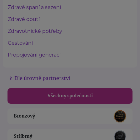
Zdravé spaní a sezení
Zdravé obutí
Zdravotnické potřeby
Cestování
Propojování generací
Dle úrovně partnerství
Všechny společnosti
Bronzový
Stříbrný