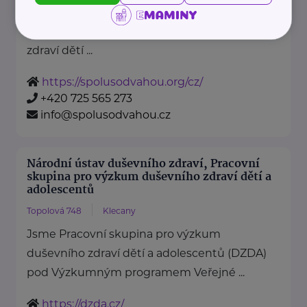
je nezisková organizace, jejímž
posláním je podporovat duševní
zdraví dětí ...
https://spolusodvahou.org/cz/
+420 725 565 273
info@spolusodvahou.cz
Národní ústav duševního zdraví, Pracovní
skupina pro výzkum duševního zdraví dětí a
adolescentů
Topolová 748
Klecany
Jsme Pracovní skupina pro výzkum
duševního zdraví dětí a adolescentů (DZDA)
pod Výzkumným programem Veřejné ...
https://dzda.cz/