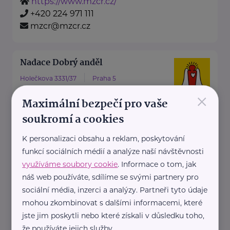
https://www.mzcr.cz/
+420 224 971 111
mzcr@mzcr.cz
Nadace Dobrý anděl
Holečkova 3331/37
Praha 5
×
Nadace Dobrý anděl pomáhá
Maximální bezpečí pro vaše
rodinám s dětmi, ve kterých se
soukromí a cookies
dítě, maminka nebo tatínek
K personalizaci obsahu a reklam, poskytování
potýkají ...
funkcí sociálních médií a analýze naší návštěvnosti
https://www.dobryandel.cz/
využíváme soubory cookie
. Informace o tom, jak
+420 733 119 119
náš web používáte, sdílíme se svými partnery pro
dobryandel@dobryandel.cz
sociální média, inzerci a analýzy. Partneři tyto údaje
mohou zkombinovat s dalšími informacemi, které
jste jim poskytli nebo které získali v důsledku toho,
Nadační fond Spolu s odvahou
že používáte jejich služby.