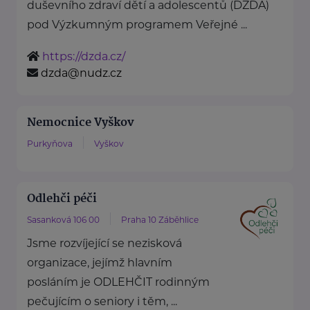
duševního zdraví dětí a adolescentů (DZDA)
pod Výzkumným programem Veřejné ...
https://dzda.cz/
dzda@nudz.cz
Nemocnice Vyškov
Purkyňova
Vyškov
Odlehči péči
Sasanková 106 00
Praha 10 Záběhlice
Jsme rozvíjející se nezisková
organizace, jejímž hlavním
posláním je ODLEHČIT rodinným
pečujícím o seniory i těm, ...