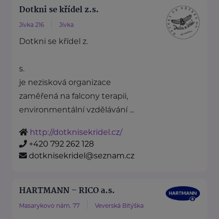
Dotkni se křídel z.s.
Jívka 216
Jívka
Dotkni se křídel z.
s.
je nezisková organizace
zaměřená na falcony terapii,
environmentální vzdělávání ...
http://dotknisekridel.cz/
+420 792 262 128
dotknisekridel@seznam.cz
HARTMANN – RICO a.s.
Masarykovo nám. 77
Veverská Bítýška