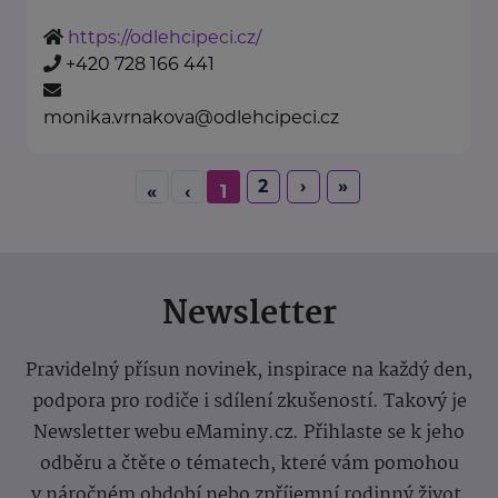
https://odlehcipeci.cz/
+420 728 166 441
monika.vrnakova@odlehcipeci.cz
2
›
»
«
‹
1
Newsletter
Pravidelný přísun novinek, inspirace na každý den,
podpora pro rodiče i sdílení zkušeností. Takový je
Newsletter webu eMaminy.cz. Přihlaste se k jeho
odběru a čtěte o tématech, které vám pomohou
v náročném období nebo zpříjemní rodinný život.