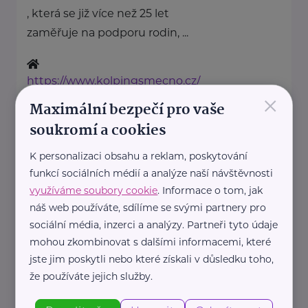
, která se již více než 25 let
zaměřuje na podporu rodin, ...
https://www.kolpingsmecno.cz/
×
+420 777 558 778
Maximální bezpečí pro vaše
soukromí a cookies
ludmila.janzurova@kolpingsmecno.cz
K personalizaci obsahu a reklam, poskytování
funkcí sociálních médií a analýze naší návštěvnosti
Rodičovská linka Linky bezpečí
(Linka bezpečí, z. s.)
využíváme soubory cookie
. Informace o tom, jak
náš web používáte, sdílíme se svými partnery pro
Ústavní 95
Praha 8 – Bohnice
sociální média, inzerci a analýzy. Partneři tyto údaje
mohou zkombinovat s dalšími informacemi, které
Rodičovské linka poskytuje
jste jim poskytli nebo které získali v důsledku toho,
krizovou pomoc a základní
že používáte jejich služby.
sociální poradenství rodičům,