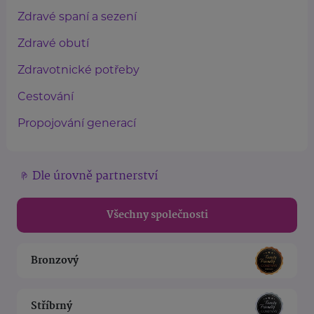
Zdravé spaní a sezení
Zdravé obutí
Zdravotnické potřeby
Cestování
Propojování generací
Dle úrovně partnerství
Všechny společnosti
Bronzový
Stříbrný