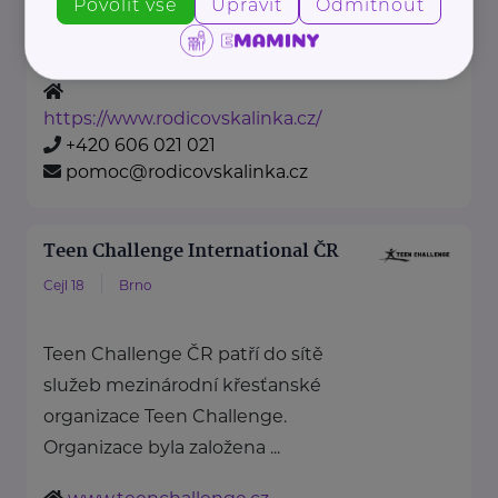
Povolit vše
Upravit
Odmítnout
rodinným příslušníkům a
ostatním ...
https://www.rodicovskalinka.cz/
+420 606 021 021
pomoc@rodicovskalinka.cz
Teen Challenge International ČR
Cejl 18
Brno
Teen Challenge ČR patří do sítě
služeb mezinárodní křesťanské
organizace Teen Challenge.
Organizace byla založena ...