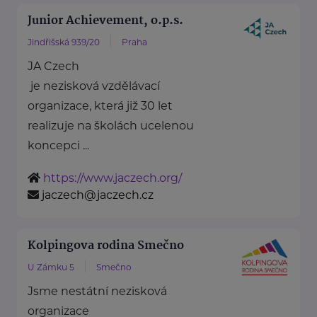
Junior Achievement, o.p.s.
Jindřišská 939/20
Praha
JA Czech
je nezisková vzdělávací
organizace, která již 30 let
realizuje na školách ucelenou
koncepci ...
https://www.jaczech.org/
jaczech@jaczech.cz
Kolpingova rodina Smečno
U Zámku 5
Smečno
Jsme nestátní nezisková
organizace