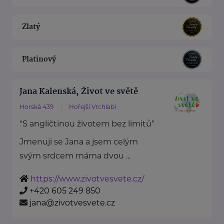
Zlatý
Platinový
Jana Kalenská, Život ve světě
Horská 439
Hořejší Vrchlabí
“S angličtinou životem bez limitů”
Jmenuji se Jana a jsem celým
svým srdcem máma dvou ...
https://www.zivotvesvete.cz/
+420 605 249 850
jana@zivotvesvete.cz