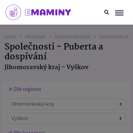
Domů
Společnosti
Puberta a dospívání
Jihomoravský kraj
Společnosti - Puberta a
dospívání
Jihomoravský kraj - Vyškov
Dle regionu