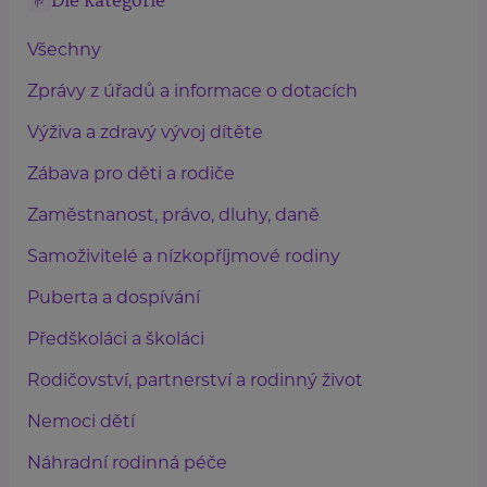
Dle kategorie
Všechny
Zprávy z úřadů a informace o dotacích
Výživa a zdravý vývoj dítěte
Zábava pro děti a rodiče
Zaměstnanost, právo, dluhy, daně
Samoživitelé a nízkopříjmové rodiny
Puberta a dospívání
Předškoláci a školáci
Rodičovství, partnerství a rodinný život
Nemoci dětí
Náhradní rodinná péče