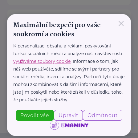
Zdravotnické potřeby, Distribuce
×
PZT, s.r.o.
Maximální bezpečí pro vaše
soukromí a cookies
Palackého 187
Turnov
Společnost Distribuce PZT, s.r.o.
K personalizaci obsahu a reklam, poskytování
, působící na českém trhu v
funkcí sociálních médií a analýze naší návštěvnosti
oblasti zdravotnických potřeb již
využíváme soubory cookie
. Informace o tom, jak
od roku ...
náš web používáte, sdílíme se svými partnery pro
sociální média, inzerci a analýzy. Partneři tyto údaje
https://www.zdravotnicke-
mohou zkombinovat s dalšími informacemi, které
potreby.cz/
jste jim poskytli nebo které získali v důsledku toho,
+420 777 151 911
že používáte jejich služby.
info@zdravotnicke-potreby.cz
Povolit vše
Upravit
Odmítnout