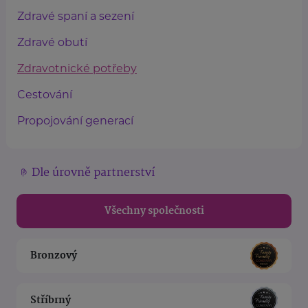
Zdravé spaní a sezení
Zdravé obutí
Zdravotnické potřeby
Cestování
Propojování generací
Dle úrovně partnerství
Všechny společnosti
Bronzový
Stříbrný