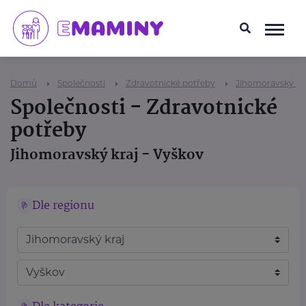
Domů
Společnosti
Zdravotnické potřeby
Jihomoravský kr
Společnosti - Zdravotnické
potřeby
Jihomoravský kraj - Vyškov
Dle regionu