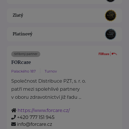
Zlatý
Platinový
Stříbrný partner
FORcare
Palackého 187
Turnov
Společnost Distribuce PZT, s. r. o.
patří mezi spolehlivé partnery
v oboru zdravotnictví již řadu ...
https://www.forcare.cz/
+420 777 151 945
info@forcare.cz