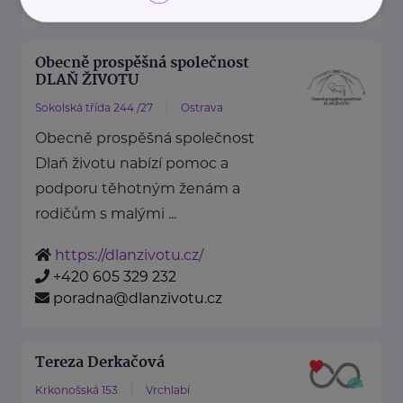
Obecně prospěšná společnost
DLAŇ ŽIVOTU
Sokolská třída 244 /27
Ostrava
Obecně prospěšná společnost
Dlaň životu nabízí pomoc a
podporu těhotným ženám a
rodičům s malými ...
https://dlanzivotu.cz/
+420 605 329 232
poradna@dlanzivotu.cz
Tereza Derkačová
Krkonošská 153
Vrchlabí