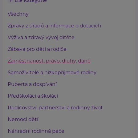
Dle kategorie
Všechny
Zprávy z úřadů a informace o dotacích
Výživa a zdravý vývoj dítěte
Zábava pro děti a rodiče
Zaměstnanost, právo, dluhy, daně
Samoživitelé a nízkopříjmové rodiny
Puberta a dospívání
Předškoláci a školáci
Rodičovství, partnerství a rodinný život
Nemoci dětí
Náhradní rodinná péče