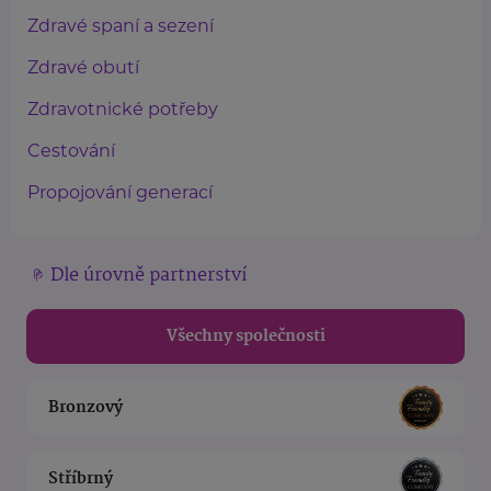
Zdravé spaní a sezení
Zdravé obutí
Zdravotnické potřeby
Cestování
Propojování generací
Dle úrovně partnerství
Všechny společnosti
Bronzový
Stříbrný