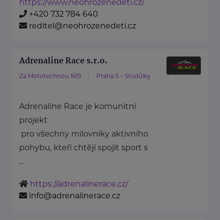
https://www.neohrozenedeti.cz/
+420 732 784 640
reditel@neohrozenedeti.cz
Adrenaline Race s.r.o.
Za Mototechnou 1619
Praha 5 – Stodůlky
Adrenaline Race je komunitní
projekt
pro všechny milovníky aktivního
pohybu, kteří chtějí spojit sport s
...
https://adrenalinerace.cz/
info@adrenalinerace.cz