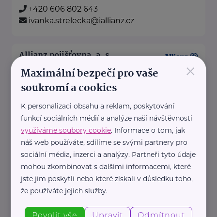
+420 606 802 643
ivanka.strelecka@iallianz.cz
Allianz pojišťovna, a. s.
×
Maximální bezpečí pro vaše
Nádražní 279/16
Vyškov
soukromí a cookies
Na našich obchodních místech
najdete vždy profesionála, který
K personalizaci obsahu a reklam, poskytování
vám rád poradí a pomůže.
funkcí sociálních médií a analýze naší návštěvnosti
využíváme soubory cookie
. Informace o tom, jak
náš web používáte, sdílíme se svými partnery pro
https://www.allianz.cz/cs_CZ/pobocky-
sociální média, inzerci a analýzy. Partneři tyto údaje
a-poradci/0798-Haraskova.html
mohou zkombinovat s dalšími informacemi, které
+420 734 401 567
jste jim poskytli nebo které získali v důsledku toho,
katerina.haraskova@iallianz.cz
že používáte jejich služby.
Povolit vše
Upravit
Odmítnout