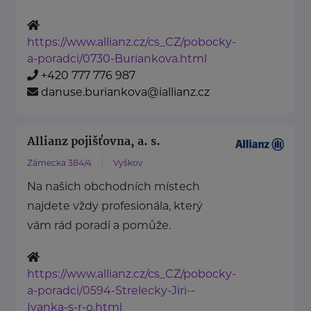
https://www.allianz.cz/cs_CZ/pobocky-
a-poradci/0730-Buriankova.html
+420 777 776 987
danuse.buriankova@iallianz.cz
Allianz pojišťovna, a. s.
Zámecká 384/4
Vyškov
Na našich obchodních místech
najdete vždy profesionála, který
vám rád poradí a pomůže.
https://www.allianz.cz/cs_CZ/pobocky-
a-poradci/0594-Strelecky-Jiri--
Ivanka-s-r-o.html