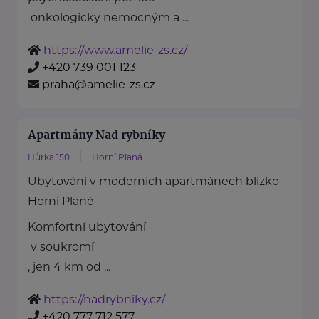
onkologicky nemocným a ...
https://www.amelie-zs.cz/
+420 739 001 123
praha@amelie-zs.cz
Apartmány Nad rybníky
Hůrka 150
Horní Planá
Ubytování v moderních apartmánech blízko
Horní Plané
Komfortní ubytování
v soukromí
, jen 4 km od ...
https://nadrybniky.cz/
+420 777 712 577