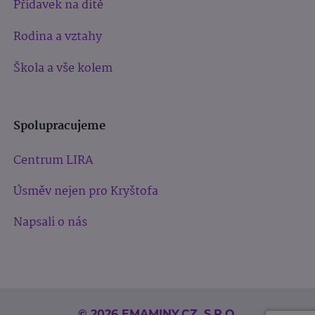
Přídavek na dítě
Rodina a vztahy
Škola a vše kolem
Spolupracujeme
Centrum LIRA
Úsměv nejen pro Kryštofa
Napsali o nás
© 2026 EMAMINY.CZ, S.R.O.