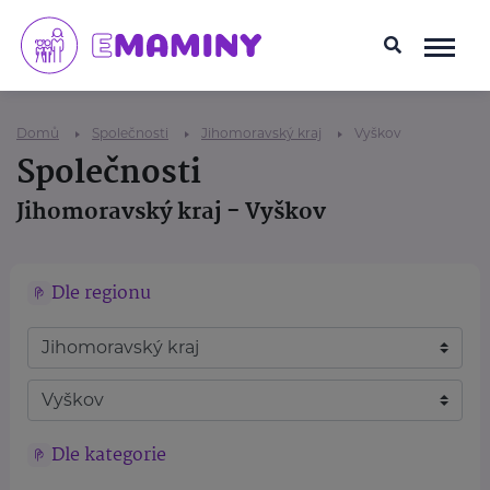
Domů
Společnosti
Jihomoravský kraj
Vyškov
Společnosti
Jihomoravský kraj - Vyškov
Dle regionu
Dle kategorie