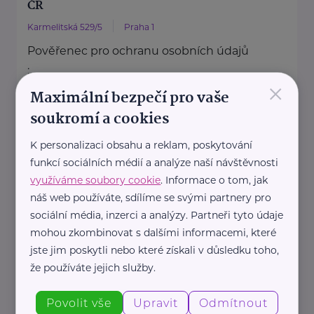
ČR
Karmelitská 529/5
Praha 1
Pověřenec pro ochranu osobních údajů
:
×
Mgr. Šárka Jílková,
Maximální bezpečí pro vaše
+420 234 811 105, gdpr@msmt.cz
soukromí a cookies
Příslušná osoba dle zákona o ochraně
K personalizaci obsahu a reklam, poskytování
oznamovatelů
funkcí sociálních médií a analýze naší návštěvnosti
: Mgr. ...
využíváme soubory cookie
. Informace o tom, jak
náš web používáte, sdílíme se svými partnery pro
https://www.msmt.cz/
sociální média, inzerci a analýzy. Partneři tyto údaje
+420 234 811 111
mohou zkombinovat s dalšími informacemi, které
posta@msmt.cz
jste jim poskytli nebo které získali v důsledku toho,
že používáte jejich služby.
Ministerstvo zahraničních věcí ČR
Povolit vše
Upravit
Odmítnout
Loretánské náměstí 5
Praha 1 – Hradčany