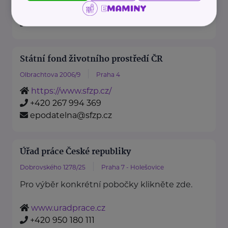
https://www.mzv.cz/
+420 222 264 222
Státní fond životního prostředí ČR
Olbrachtova 2006/9
Praha 4
https://www.sfzp.cz/
+420 267 994 369
epodatelna@sfzp.cz
Úřad práce České republiky
Dobrovského 1278/25
Praha 7 - Holešovice
Pro výběr konkrétní pobočky klikněte zde.
www.uradprace.cz
+420 950 180 111