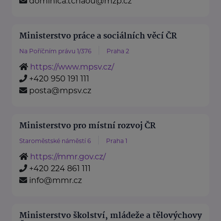
dominica.tchaou@mzp.cz
Ministerstvo práce a sociálních věcí ČR
Na Poříčním právu 1/376
Praha 2
https://www.mpsv.cz/
+420 950 191 111
posta@mpsv.cz
Ministerstvo pro místní rozvoj ČR
Staroměstské náměstí 6
Praha 1
https://mmr.gov.cz/
+420 224 861 111
info@mmr.cz
Ministerstvo školství, mládeže a tělovýchovy