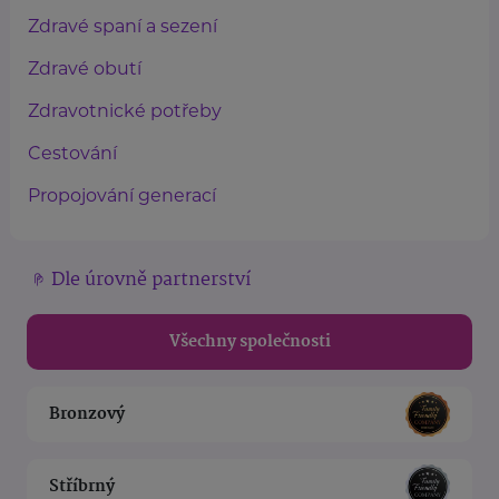
Zdravé spaní a sezení
Zdravé obutí
Zdravotnické potřeby
Cestování
Propojování generací
Dle úrovně partnerství
Všechny společnosti
Bronzový
Stříbrný