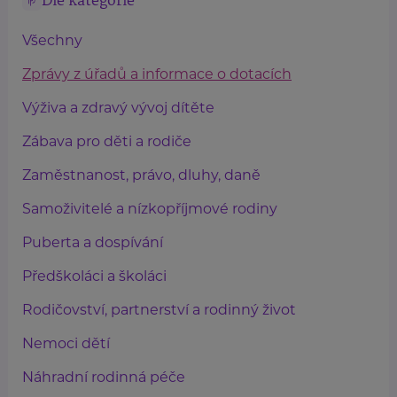
Dle kategorie
Všechny
Zprávy z úřadů a informace o dotacích
Výživa a zdravý vývoj dítěte
Zábava pro děti a rodiče
Zaměstnanost, právo, dluhy, daně
Samoživitelé a nízkopříjmové rodiny
Puberta a dospívání
Předškoláci a školáci
Rodičovství, partnerství a rodinný život
Nemoci dětí
Náhradní rodinná péče