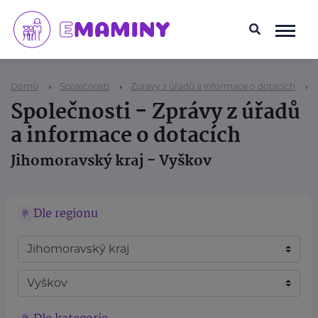
Domů
Společnosti
Zprávy z úřadů a informace o dotacích
Společnosti - Zprávy z úřadů
a informace o dotacích
Jihomoravský kraj - Vyškov
Dle regionu