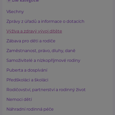
Dle kategorie
Všechny
Zprávy z úřadů a informace o dotacích
Výživa a zdravý vývoj dítěte
Zábava pro děti a rodiče
Zaměstnanost, právo, dluhy, daně
Samoživitelé a nízkopříjmové rodiny
Puberta a dospívání
Předškoláci a školáci
Rodičovství, partnerství a rodinný život
Nemoci dětí
Náhradní rodinná péče