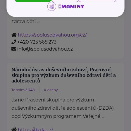
je nezisková organizace, jejímž
posláním je podporovat duševní
zdraví dětí ...
https://spolusodvahou.org/cz/
+420 725 565 273
info@spolusodvahou.cz
Národní ústav duševního zdraví, Pracovní
skupina pro výzkum duševního zdraví dětí a
adolescentů
Topolová 748
Klecany
Jsme Pracovní skupina pro výzkum
duševního zdraví dětí a adolescentů (DZDA)
pod Výzkumným programem Veřejné ...
https://dzda.cz/