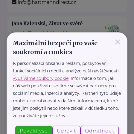
info@hartmanndirect.cz
Jana Kalenská, Život ve světě
Horská 439
Hořejší Vrchlabí
×
Maximální bezpečí pro vaše
“S angličtinou životem bez limitů”
soukromí a cookies
Jmenuji se Jana a jsem celým
svým srdcem máma dvou ...
K personalizaci obsahu a reklam, poskytování
funkcí sociálních médií a analýze naší návštěvnosti
https://www.zivotvesvete.cz/
využíváme soubory cookie
. Informace o tom, jak
+420 605 249 850
náš web používáte, sdílíme se svými partnery pro
jana@zivotvesvete.cz
sociální média, inzerci a analýzy. Partneři tyto údaje
mohou zkombinovat s dalšími informacemi, které
jste jim poskytli nebo které získali v důsledku toho,
Nadační fond Spolu s odvahou
že používáte jejich služby.
Žižkova 403
Mladá Boleslav
Povolit vše
Upravit
Odmítnout
Nadační fond Spolu s odvahou