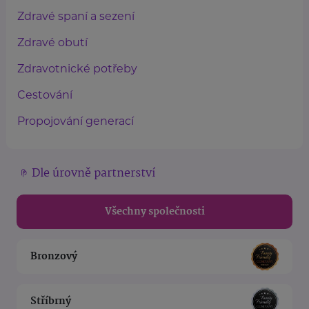
Zdravé spaní a sezení
Zdravé obutí
Zdravotnické potřeby
Cestování
Propojování generací
Dle úrovně partnerství
Všechny společnosti
Bronzový
Stříbrný