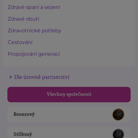
Zdravé spaní a sezení
Zdravé obutí
Zdravotnické potřeby
Cestování
Propojování generací
Dle úrovně partnerství
Všechny společnosti
Bronzový
Stříbrný