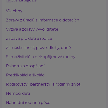
Dle kategorie
Všechny
Zprávy z úřadů a informace o dotacích
Výživa a zdravý vývoj dítěte
Zábava pro děti a rodiče
Zaměstnanost, právo, dluhy, daně
Samoživitelé a nízkopříjmové rodiny
Puberta a dospívání
Předškoláci a školáci
Rodičovství, partnerství a rodinný život
Nemoci dětí
Náhradní rodinná péče