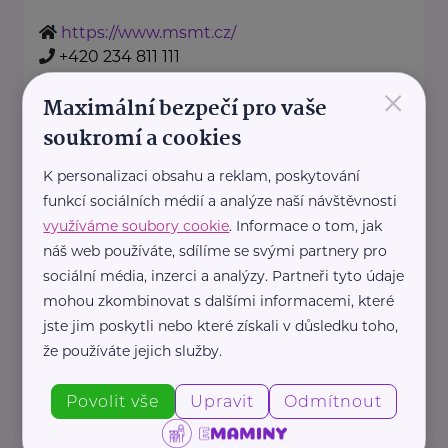
https://www.msmt.cz/
+420 234 811 111
posta@msmt.cz
×
Maximální bezpečí pro vaše
soukromí a cookies
Nadační fond Spolu s odvahou
K personalizaci obsahu a reklam, poskytování
Žižkova 403
Mladá Boleslav
funkcí sociálních médií a analýze naší návštěvnosti
Nadační fond Spolu s odvahou
využíváme soubory cookie
. Informace o tom, jak
je nezisková organizace, jejímž
náš web používáte, sdílíme se svými partnery pro
posláním je podporovat duševní
sociální média, inzerci a analýzy. Partneři tyto údaje
zdraví dětí ...
mohou zkombinovat s dalšími informacemi, které
jste jim poskytli nebo které získali v důsledku toho,
https://spolusodvahou.org/cz/
že používáte jejich služby.
+420 725 565 273
info@spolusodvahou.cz
Povolit vše
Upravit
Odmítnout