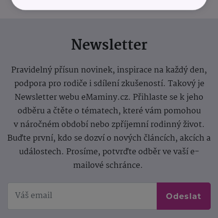
Newsletter
Pravidelný přísun novinek, inspirace na každý den,
podpora pro rodiče i sdílení zkušeností. Takový je
Newsletter webu eMaminy.cz. Přihlaste se k jeho
odběru a čtěte o tématech, které vám pomohou
v náročném období nebo zpříjemní rodinný život.
Buďte první, kdo se dozví o nových článcích, akcích a
událostech. Prosíme, potvrďte odběr ve vaší e-
mailové schránce.
Odeslat