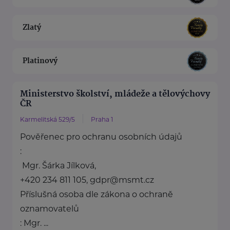
Zlatý
Platinový
Ministerstvo školství, mládeže a tělovýchovy
ČR
Karmelitská 529/5
Praha 1
Pověřenec pro ochranu osobních údajů
:
Mgr. Šárka Jílková,
+420 234 811 105, gdpr@msmt.cz
Příslušná osoba dle zákona o ochraně
oznamovatelů
: Mgr. ...