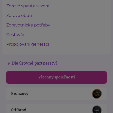
Zdravé spaní a sezení
Zdravé obutí
Zdravotnické potřeby
Cestování
Propojování generací
Dle úrovně partnerství
Všechny společnosti
Bronzový
Stříbrný