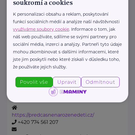
soukromí a cookies
mzcr@mzcr.cz
K personalizaci obsahu a reklam, poskytování
funkcí sociálních médií a analýze naší návštěvnosti
Nadační fond pro předčasně
využíváme soubory cookie
. Informace o tom, jak
narozené děti
náš web používáte, sdílíme se svými partnery pro
Podolské nábřeží 157/36
Praha 4
sociální média, inzerci a analýzy. Partneři tyto údaje
Nadační fond pro předčasně
mohou zkombinovat s dalšími informacemi, které
jste jim poskytli nebo které získali v důsledku toho,
narozené děti je nezisková
že používáte jejich služby.
organizace
, která pomáhá rodinám
Povolit vše
Upravit
Odmítnout
předčasně narozených dětí.
Fond ...
https://predcasnenarozenedeti.cz/
+420 774 561 207