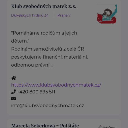
Klub svobodných matek z.s.
Dukelských hrdinů 34
Praha 7
"Pomáháme rodičům a jejich
dětem."
Rodinám samoživitelů z celé ČR
poskytujeme finanční, materiální,
odbornou právní ...
https://www.klubsvobodnychmatek.cz/
+420 800 995 511
info@klubsvobodnychmatek.cz
Marcela Sekerková - Polštáře