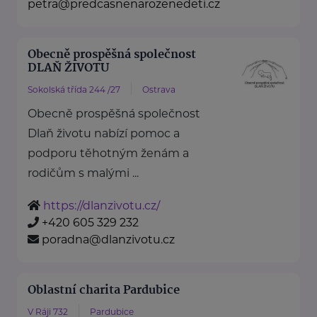
petra@predcasnenarozenedeti.cz
Obecně prospěšná společnost
DLAŇ ŽIVOTU
Sokolská třída 244 /27
Ostrava
Obecně prospěšná společnost
Dlaň životu nabízí pomoc a
podporu těhotným ženám a
rodičům s malými ...
https://dlanzivotu.cz/
+420 605 329 232
poradna@dlanzivotu.cz
Oblastní charita Pardubice
V Ráji 732
Pardubice