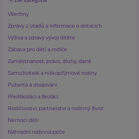
Dle kategorie
Všechny
Zprávy z úřadů a informace o dotacích
Výživa a zdravý vývoj dítěte
Zábava pro děti a rodiče
Zaměstnanost, právo, dluhy, daně
Samoživitelé a nízkopříjmové rodiny
Puberta a dospívání
Předškoláci a školáci
Rodičovství, partnerství a rodinný život
Nemoci dětí
Náhradní rodinná péče